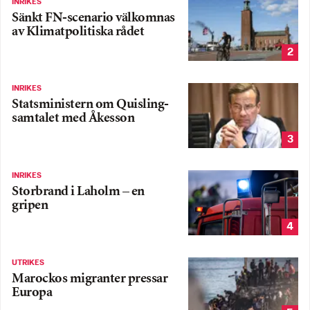
INRIKES
Sänkt FN-scenario välkomnas
av Klimatpolitiska rådet
2
INRIKES
Statsministern om Quisling-
samtalet med Åkesson
3
INRIKES
Storbrand i Laholm – en
gripen
4
UTRIKES
Marockos migranter pressar
Europa