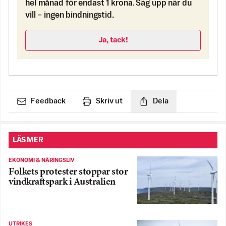
hel månad för endast 1 krona. Säg upp när du
vill – ingen bindningstid.
Ja, tack!
Feedback
Skriv ut
Dela
LÄS MER
EKONOMI & NÄRINGSLIV
Folkets protester stoppar stor
vindkraftspark i Australien
UTRIKES