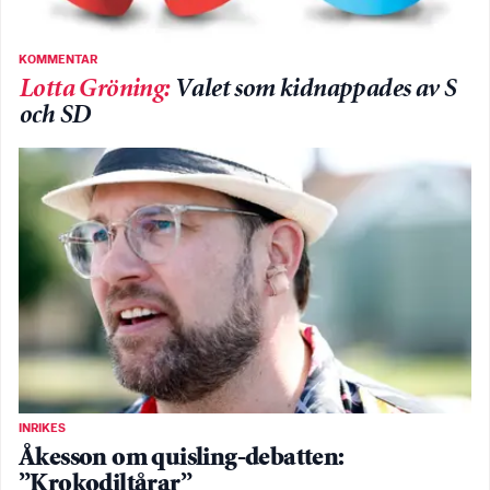
KOMMENTAR
Lotta Gröning
:
Valet som kidnappades av S
och SD
INRIKES
Åkesson om quisling-debatten:
”Krokodiltårar”