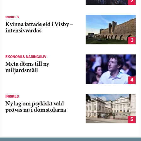
2
INRIKES
Kvinna fattade eld i Visby –
intensivvårdas
3
EKONOMI & NÄRINGSLIV
Meta döms till ny
miljardsmäll
4
INRIKES
Ny lag om psykiskt våld
prövas nu i domstolarna
5