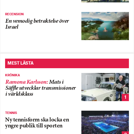
RECENSION
En vemodig betraktelse över
Israel
MEST LÄSTA
KRÖNIKA
Ramona Karlsson
:
Mats i
Säffle utvecklar transmissioner
i världsklass
1
TENNIS
Ny tennisform ska locka en
yngre publik till sporten