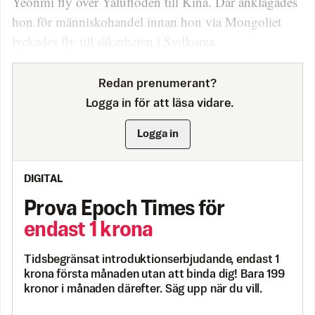
Yeonmi fly över Yalufloden till Kina. Där anklagades
hon för människohandel innan hon via Mongoliet
lyckades fly till säkerheten i Sydkorea.
Redan prenumerant?
Logga in för att läsa vidare.
Logga in
DIGITAL
Prova Epoch Times för
endast 1 krona
Tidsbegränsat introduktionserbjudande, endast 1
krona första månaden utan att binda dig! Bara 199
kronor i månaden därefter. Säg upp när du vill.