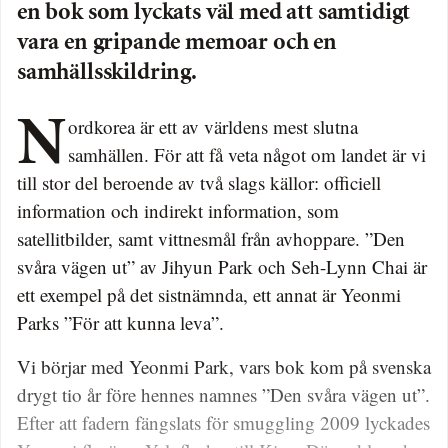
en bok som lyckats väl med att samtidigt
vara en gripande memoar och en
samhällsskildring.
Nordkorea är ett av världens mest slutna
samhällen. För att få veta något om landet är vi
till stor del beroende av två slags källor: officiell
information och indirekt information, som
satellitbilder, samt vittnesmål från avhoppare. ”Den
svåra vägen ut” av Jihyun Park och Seh-Lynn Chai är
ett exempel på det sistnämnda, ett annat är Yeonmi
Parks ”För att kunna leva”.
Vi börjar med Yeonmi Park, vars bok kom på svenska
drygt tio år före hennes namnes ”Den svåra vägen ut”.
Efter att fadern fängslats för smuggling 2009 lyckades