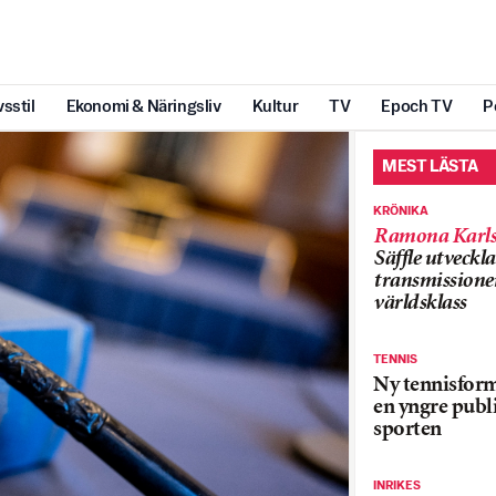
vsstil
Ekonomi & Näringsliv
Kultur
TV
Epoch TV
P
MEST LÄSTA
KRÖNIKA
Ramona Karls
Säffle utveckla
transmissioner
världsklass
TENNIS
Ny tennisform
en yngre publi
sporten
INRIKES