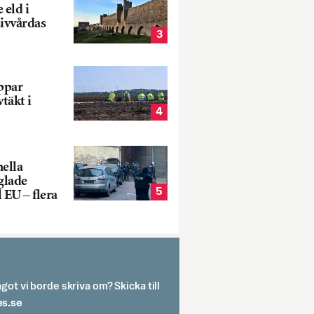
 eld i
sivvårdas
3
oppar
vtäkt i
4
nella
glade
5
 EU – flera
got vi borde skriva om? Skicka till
spit