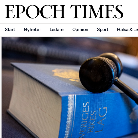
Svenska Epoch Times
Start
Nyheter
Ledare
Opinion
Sport
Hälsa & Li