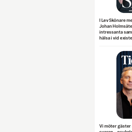
I Lev Skönare m
Johan Holmsäter
intressanta sa
hälsa i vid exist
Vi möter gäster 