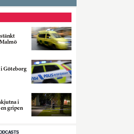
sstänkt
i Malmö
 i Göteborg
kjutna i
en gripen
PODCASTS