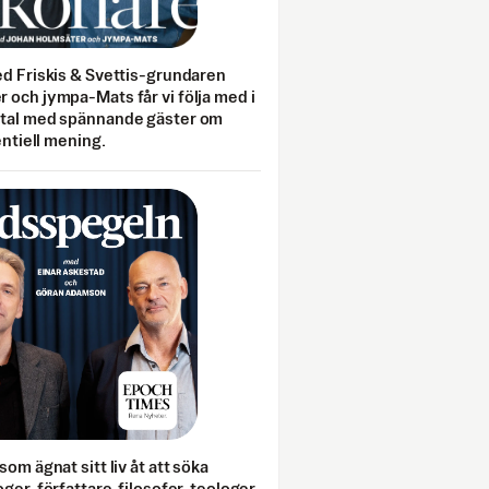
ed Friskis & Svettis-grundaren
 och jympa-Mats får vi följa med i
mtal med spännande gäster om
entiell mening.
som ägnat sitt liv åt att söka