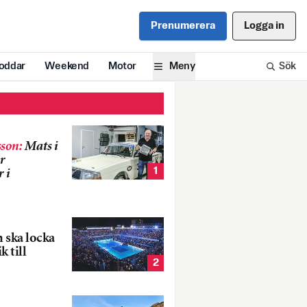
Prenumerera
Logga in
oddar
Weekend
Motor
Meny
Sök
son
:
Mats i
r
1
 i
 ska locka
k till
2