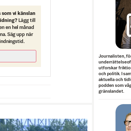
s som vi känslan
tidning?
Lägg till
en en hel månad
ona. Säg upp när
bindningstid.
Journalisten, fö
underrättelseo
utforskar frikti
och politik. I s
aktuella och tid
podden som vågar
gränslandet.