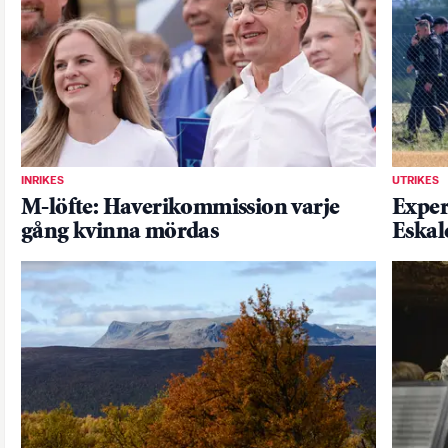
INRIKES
UTRIKES
M-löfte: Haverikommission varje
Exper
gång kvinna mördas
Eskal