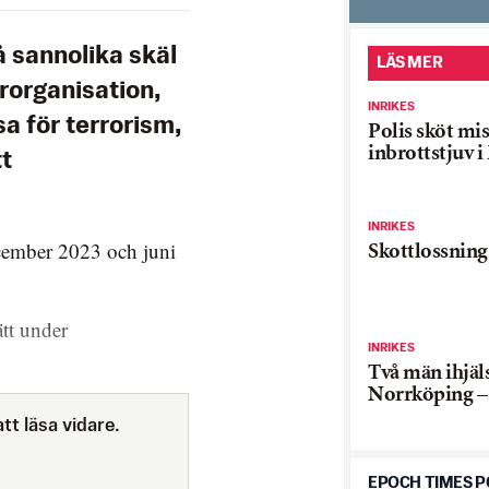
 sannolika skäl
LÄS MER
rorganisation,
INRIKES
sa för terrorism,
Polis sköt mi
inbrottstjuv 
tt
INRIKES
ecember 2023 och juni
Skottlossning
ätt under
INRIKES
Två män ihjäls
Norrköping – 
tt läsa vidare.
EPOCH TIMES 