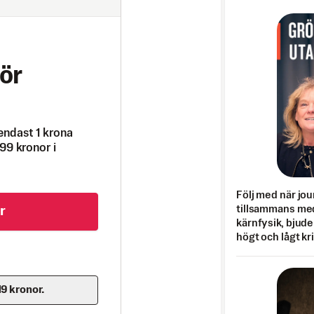
ör
endast 1 krona
99 kronor i
Följ med när jou
tillsammans med
r
kärnfysik, bjuder
högt och lågt kr
19 kronor.