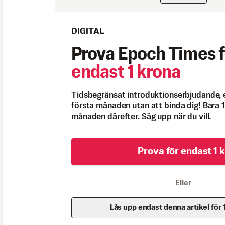
DIGITAL
Prova Epoch Times f
endast 1 krona
Tidsbegränsat introduktionserbjudande, 
första månaden utan att binda dig! Bara 1
månaden därefter. Säg upp när du vill.
Prova för endast 1 k
Eller
Lås upp endast denna artikel för 