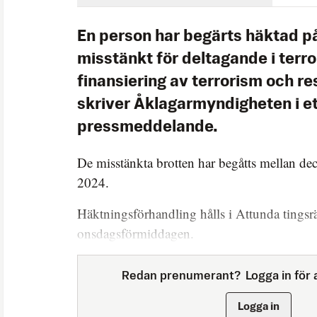
En person har begärts häktad på
misstänkt för deltagande i terro
finansiering av terrorism och re
skriver Åklagarmyndigheten i e
pressmeddelande.
De misstänkta brotten har begåtts mellan d
2024.
Häktningsförhandling hålls i Attunda tingsr
onsdagsförmiddagen.
Redan prenumerant?
Logga in för a
Logga in