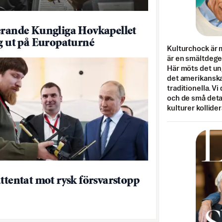
erande Kungliga Hovkapellet
ig ut på Europaturné
Kulturchock är 
är en smältdegel
Här möts det un
det amerikanska
traditionella. Vi
och de små detal
kulturer kollider
attentat mot rysk försvarstopp