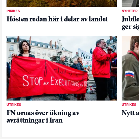
INRIKES
NYHETER
Hösten redan här i delar av landet
Jubil
ger s
UTRIKES
UTRIKES
FN oroas över ökning av
Nytt 
avrättningar i Iran