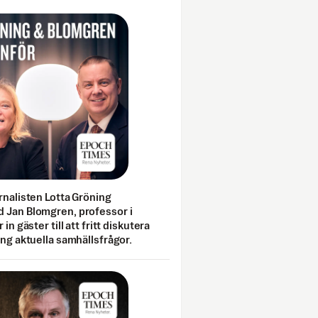
rnalisten Lotta Gröning
 Jan Blomgren, professor i
 in gäster till att fritt diskutera
ing aktuella samhällsfrågor.