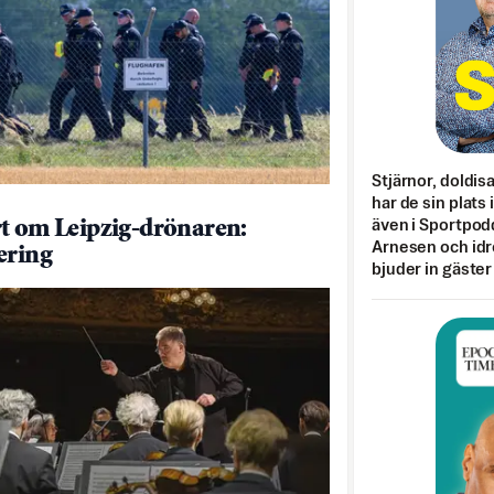
Stjärnor, doldis
har de sin plats 
även i Sportpod
t om Leipzig-drönaren:
Arnesen och idr
ering
bjuder in gäster