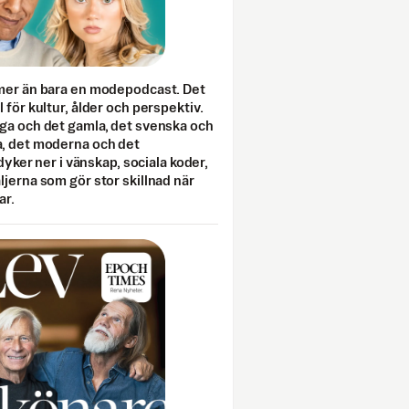
mer än bara en modepodcast. Det
 för kultur, ålder och perspektiv.
ga och det gamla, det svenska och
, det moderna och det
 dyker ner i vänskap, sociala koder,
jerna som gör stor skillnad när
ar.