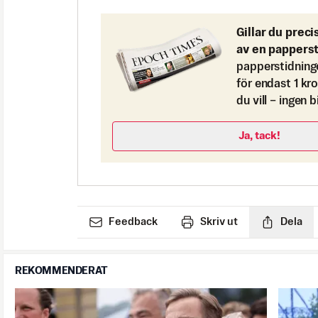
Gillar du preci
av en pappers
papperstidning
för endast 1 kr
du vill – ingen 
Ja, tack!
Feedback
Skriv ut
Dela
REKOMMENDERAT