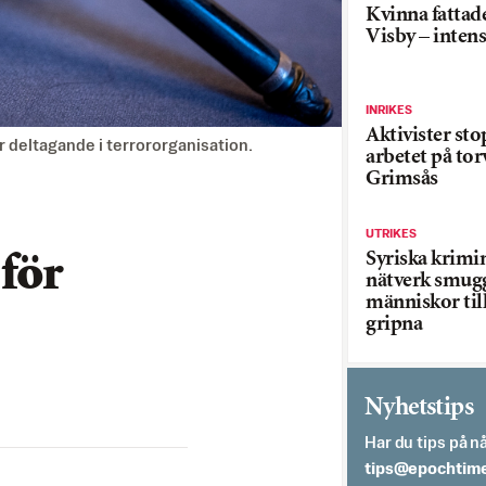
Kvinna fattade
Visby – inten
INRIKES
Aktivister st
r deltagande i terrororganisation.
arbetet på tor
Grimsås
UTRIKES
Syriska krimi
för
nätverk smug
människor till
gripna
Nyhetstips
Har du tips på nå
es.semithcope@