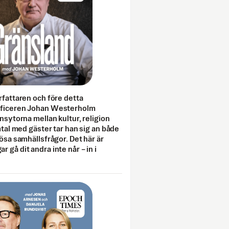
rfattaren och före detta
fficeren Johan Westerholm
onsytorna mellan kultur, religion
amtal med gäster tar han sig an både
lösa samhällsfrågor. Det här är
 gå dit andra inte når – in i