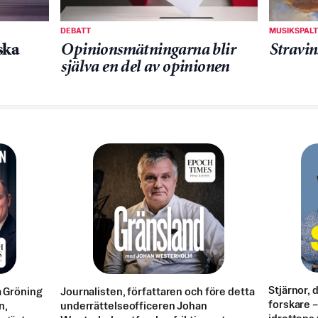
DEBATT
MUSIKSPAL
ska
Opinionsmätningarna blir
Stravins
själva en del av opinionen
Stjärnor, 
a Gröning
Journalisten, författaren och före detta
forskare – 
n,
underrättelseofficeren Johan