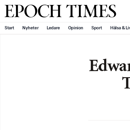
Svenska Epoch Times
Start
Nyheter
Ledare
Opinion
Sport
Hälsa & Li
Edwar
T