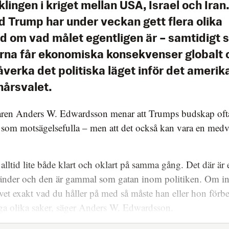
lingen i kriget mellan USA, Israel och Iran
d Trump har under veckan gett flera olika
d om vad målet egentligen är – samtidigt 
erna får ekonomiska konsekvenser globalt 
åverka det politiska läget inför det ameri
nårsvalet.
taren Anders W. Edwardsson menar att Trumps budskap oft
 som motsägelsefulla – men att det också kan vara en medv
 alltid lite både klart och oklart på samma gång. Det där är 
änder och den är gammal som gatan inom politiken. Om in
vet exakt vad du håller på med så måste han eller hon förbe
ga olika saker, säger Anders W. Edwardsson.