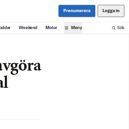
Prenumerera
Logga in
oddar
Weekend
Motor
Meny
Sök
avgöra
al