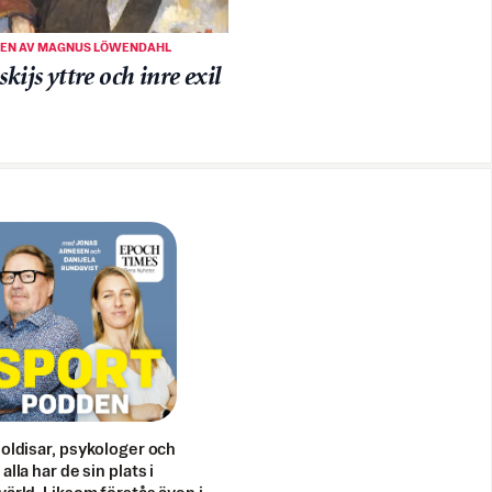
TEN AV MAGNUS LÖWENDAHL
kijs yttre och inre exil
doldisar, psykologer och
alla har de sin plats i