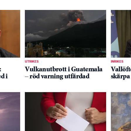
UTRIKES
INRIKES
:
Vulkanutbrott i Guatemala
Vallöft
d i
– röd varning utfärdad
skärpa