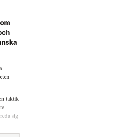
.
som
och
kanska
a
eten
en taktik
te
reda sig