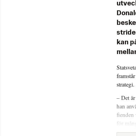
utveck
Donal
beske
strid
kan p
mella
Statsve
framstår
strategi.
– Det är
han anv
fienden 
för mån