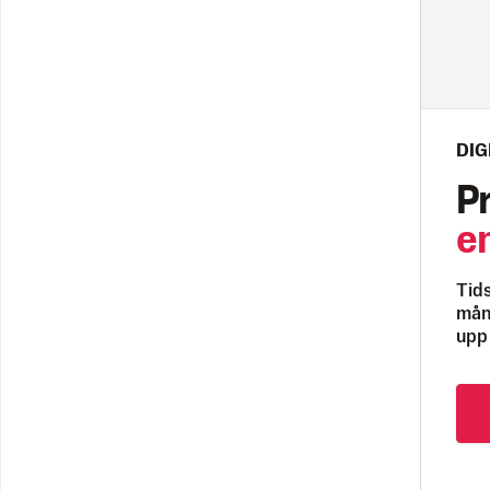
DIG
P
e
Tids
måna
upp 