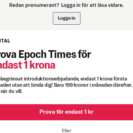
Redan prenumerant?
Logga in för att läsa vidare.
Logga in
ITAL
rova Epoch Times för
ndast 1 krona
begränsat introduktionserbjudande, endast 1 krona första
den utan att binda dig! Bara 199 kronor i månaden därefter.
när du vill.
Prova för endast 1 kr
Eller