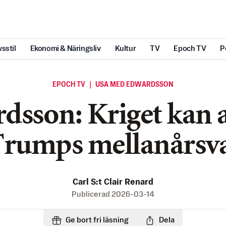
vsstil
Ekonomi & Näringsliv
Kultur
TV
Epoch TV
P
EPOCH TV ｜ USA MED EDWARDSSON
dsson: Kriget kan 
rumps mellanårsv
Carl S:t Clair Renard
Publicerad
2026-03-14
Ge bort fri läsning
Dela