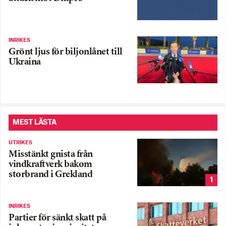
INRIKES
Grönt ljus för biljonlånet till
Ukraina
MEST LÄSTA
UTRIKES
Misstänkt gnista från
vindkraftverk bakom
storbrand i Grekland
1
INRIKES
Partier för sänkt skatt på