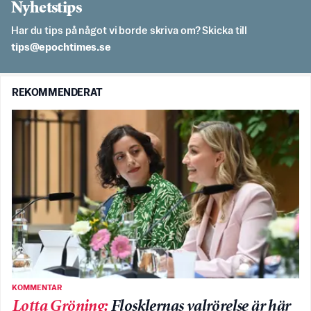
Nyhetstips
Har du tips på något vi borde skriva om? Skicka till
es.semithcope@spit
REKOMMENDERAT
KOMMENTAR
Lotta Gröning
:
Flosklernas valrörelse är här