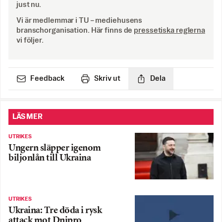
just nu.
Vi är medlemmar i TU – mediehusens
branschorganisation. Här finns de
pressetiska reglerna
vi följer.
Feedback
Skriv ut
Dela
LÄS MER
UTRIKES
Ungern släpper igenom
biljonlån till Ukraina
UTRIKES
Ukraina: Tre döda i rysk
attack mot Dnipro