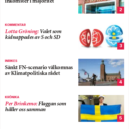
inkomster i majoritet
2
KOMMENTAR
Lotta Gröning
:
Valet som
kidnappades av S och SD
3
INRIKES
Sänkt FN-scenario välkomnas
av Klimatpolitiska rådet
4
KRÖNIKA
Per Brinkemo
:
Flaggan som
håller oss samman
5