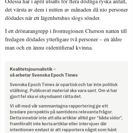
Odessa har i april utsatts för flera dödliga ryska anfall,
det värsta av dem i mitten av månaden då nio personer
dödades när ett lägenhetshus slogs sönder.
I ett drönarangrepp i frontregionen Cherson natten till
fredagen dödades ytterligare två personer – en äldre
man och en ännu oidentifierad kvinna.
Kvalitetsjournalistik –
så arbetar Svenska Epoch Times
Svenska Epoch Times är opartisk och tar inte politisk
ställning. Publicerat material ska vara sant. Om vi har
gjort fel ska vi skyndsamt rätta det.
Vi vill med vår sammantagna rapportering ge ett
bredare perspektiv på samtidens relevanta frågor.
Detta innebär inte att alla artiklar alltid ger ”båda sidor”,
framförallt inte korta artiklar eller intervjuer där
intentionen endast är att rapportera något som hänt