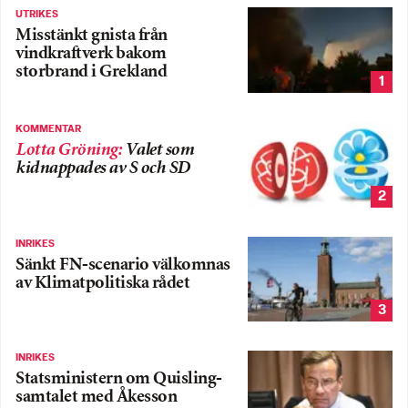
UTRIKES
Misstänkt gnista från
vindkraftverk bakom
storbrand i Grekland
1
KOMMENTAR
Lotta Gröning
:
Valet som
kidnappades av S och SD
2
INRIKES
Sänkt FN-scenario välkomnas
av Klimatpolitiska rådet
3
INRIKES
Statsministern om Quisling-
samtalet med Åkesson