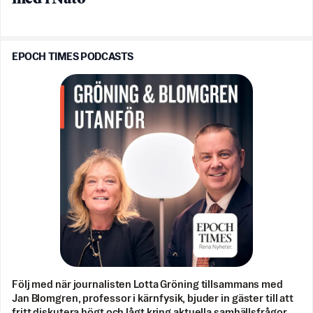
EPOCH TIMES PODCASTS
Följ med när journalisten Lotta Gröning tillsammans med
Jan Blomgren, professor i kärnfysik, bjuder in gäster till att
fritt diskutera högt och lågt kring aktuella samhällsfrågor.