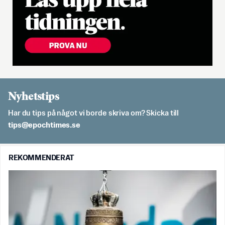
Nyhetstips
Har du tips på något vi borde skriva om? Skicka till
es.semithcope@spit
REKOMMENDERAT