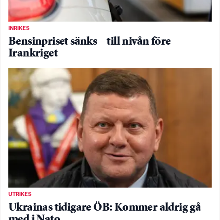
INRIKES
Bensinpriset sänks – till nivån före
Irankriget
UTRIKES
Ukrainas tidigare ÖB: Kommer aldrig gå
med i Nato