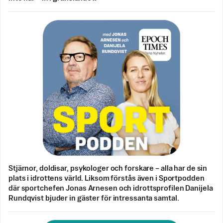
Stjärnor, doldisar, psykologer och forskare – alla har de sin
plats i idrottens värld. Liksom förstås även i Sportpodden
där sportchefen Jonas Arnesen och idrottsprofilen Danijela
Rundqvist bjuder in gäster för intressanta samtal.