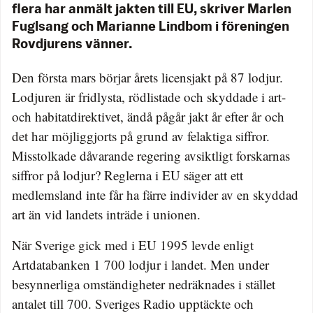
flera har anmält jakten till EU, skriver Marlen
Fuglsang och Marianne Lindbom i föreningen
Rovdjurens vänner.
Den första mars börjar årets licensjakt på 87 lodjur.
Lodjuren är fridlysta, rödlistade och skyddade i art-
och habitatdirektivet, ändå pågår jakt år efter år och
det har möjliggjorts på grund av felaktiga siffror.
Misstolkade dåvarande regering avsiktligt forskarnas
siffror på lodjur? Reglerna i EU säger att ett
medlemsland inte får ha färre individer av en skyddad
art än vid landets inträde i unionen.
När Sverige gick med i EU 1995 levde enligt
Artdatabanken 1 700 lodjur i landet. Men under
besynnerliga omständigheter nedräknades i stället
antalet till 700. Sveriges Radio upptäckte och