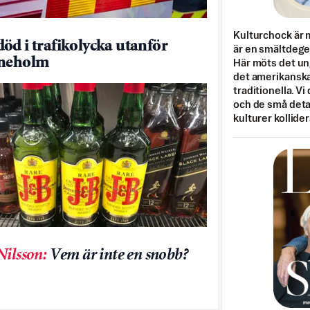
Kulturchock är 
öd i trafikolycka utanför
är en smältdegel
ineholm
Här möts det un
det amerikanska
traditionella. Vi
och de små detal
kulturer kollider
Nilsson
:
Vem är inte en snobb?