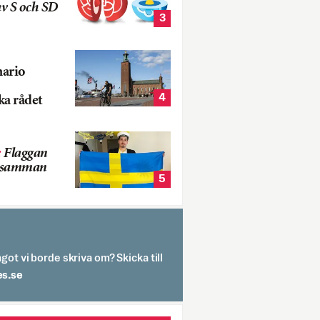
v S och SD
3
nario
4
ka rådet
:
Flaggan
s samman
5
got vi borde skriva om? Skicka till
spit