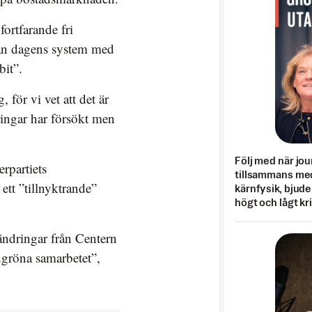
fortfarande fri
från dagens system med
bit”.
 för vi vet att det är
ringar har försökt men
Följ med när jou
rpartiets
tillsammans med
 ett ”tillnyktrande”
kärnfysik, bjuder
högt och lågt kr
ändringar från Centern
ödgröna samarbetet”,