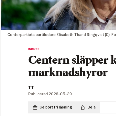
Centerpartiets partiledare Elisabeth Thand Ringqvist (C). F
INRIKES
Centern släpper k
marknadshyror
TT
Publicerad
2026-05-29
Ge bort fri läsning
Dela