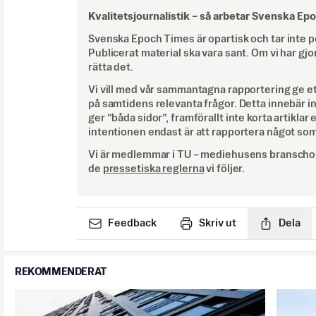
Kvalitetsjournalistik –
så arbetar Svenska Ep
Svenska Epoch Times är opartisk och tar inte pol
Publicerat material ska vara sant. Om vi har gjo
rätta det.
Vi vill med vår sammantagna rapportering ge e
på samtidens relevanta frågor. Detta innebär inte 
ger ”båda sidor”, framförallt inte korta artiklar 
intentionen endast är att rapportera något som
Vi är medlemmar i TU – mediehusens branschor
de
pressetiska reglerna
vi följer.
Feedback
Skriv ut
Dela
REKOMMENDERAT