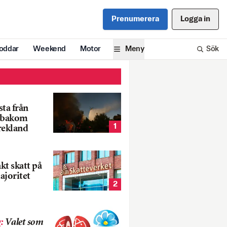
Prenumerera
Logga in
oddar
Weekend
Motor
Meny
Sök
ta från
k bakom
1
rekland
nkt skatt på
ajoritet
2
g
:
Valet som