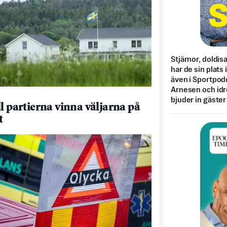
Stjärnor, doldis
har de sin plats 
även i Sportpod
Arnesen och idr
bjuder in gäster
ll partierna vinna väljarna på
t