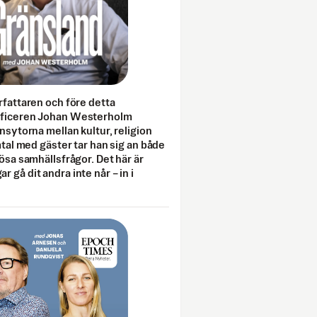
rfattaren och före detta
fficeren Johan Westerholm
onsytorna mellan kultur, religion
amtal med gäster tar han sig an både
lösa samhällsfrågor. Det här är
 gå dit andra inte når – in i