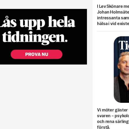
I Lev Skönare m
Johan Holmsäter
intressanta sa
hälsa i vid exist
Vi möter gäster 
svaren – psykolo
och rena särling
förstå.