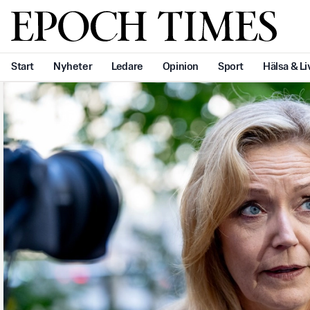
Svenska Epoch Times
Start
Nyheter
Ledare
Opinion
Sport
Hälsa & Li