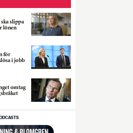
 ska slippa
ör lönen
n för
lösa i jobb
Inget omtag
gsbråket
PODCASTS