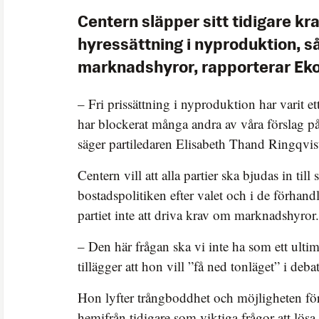
Centern släpper sitt tidigare kra
hyressättning i nyproduktion, s
marknadshyror, rapporterar Eko
– Fri prissättning i nyproduktion har varit et
har blockerat många andra av våra förslag 
säger partiledaren Elisabeth Thand Ringqvist 
Centern vill att alla partier ska bjudas in til
bostadspolitiken efter valet och i de förha
partiet inte att driva krav om marknadshyror.
– Den här frågan ska vi inte ha som ett ult
tillägger att hon vill ”få ned tonläget” i deba
Hon lyfter trångboddhet och möjligheten för 
hemifrån tidigare som viktiga frågor att lö