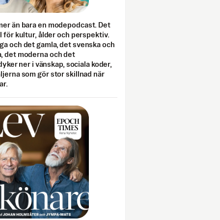
mer än bara en modepodcast. Det
 för kultur, ålder och perspektiv.
ga och det gamla, det svenska och
, det moderna och det
 dyker ner i vänskap, sociala koder,
jerna som gör stor skillnad när
ar.