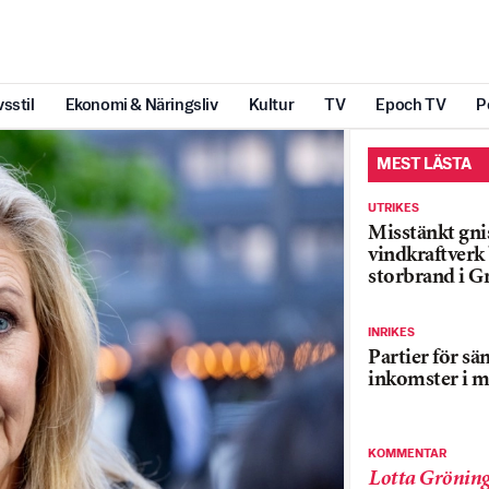
vsstil
Ekonomi & Näringsliv
Kultur
TV
Epoch TV
P
MEST LÄSTA
UTRIKES
Misstänkt gnis
vindkraftver
storbrand i G
INRIKES
Partier för sä
inkomster i m
KOMMENTAR
Lotta Grönin