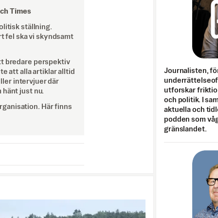
och Times
itisk ställning.
rt fel ska vi skyndsamt
tt bredare perspektiv
Journalisten, fö
att alla artiklar alltid
underrättelseo
eller intervjuer där
utforskar frikti
 hänt just nu.
och politik. I s
ganisation. Här finns
aktuella och tid
podden som vågar
gränslandet.