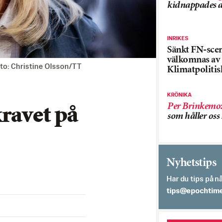
kidnappades a
INRIKES
Sänkt FN-sce
välkomnas av
oto: Christine Olsson/TT
Klimatpolitis
KRÖNIKA
Per Brinkemo
ravet på
som håller os
Nyhetstips
Har du tips på nå
es.semithcope@