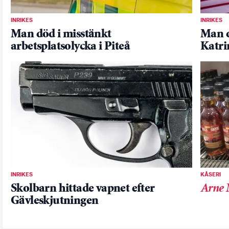
INRIKES
INRIKES
Man död i misstänkt
Man d
arbetsplatsolycka i Piteå
Katr
INRIKES
KÅSERI
Skolbarn hittade vapnet efter
Arne 
Gävleskjutningen