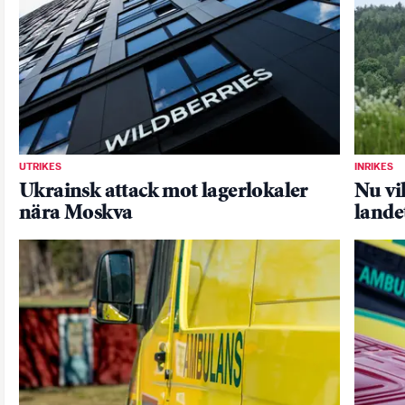
UTRIKES
INRIKES
Ukrainsk attack mot lagerlokaler
Nu vi
nära Moskva
lande