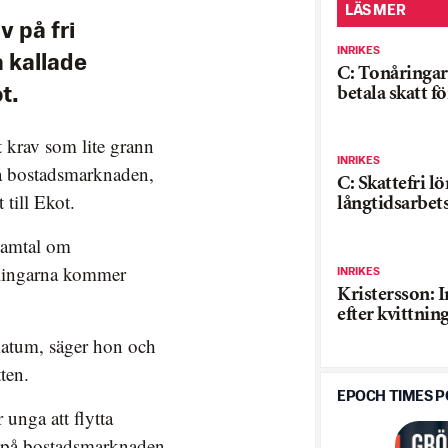
LÄS MER
v på fri
INRIKES
å kallade
C: Tonåringar
betala skatt f
t.
t krav som lite grann
INRIKES
på bostadsmarknaden,
C: Skattefri lö
till Ekot.
långtidsarbets
l samtal om
ndlingarna kommer
INRIKES
Kristersson: 
efter kvittnin
imatum, säger hon och
tten.
EPOCH TIMES 
unga att flytta
sa på bostadsmarknaden.