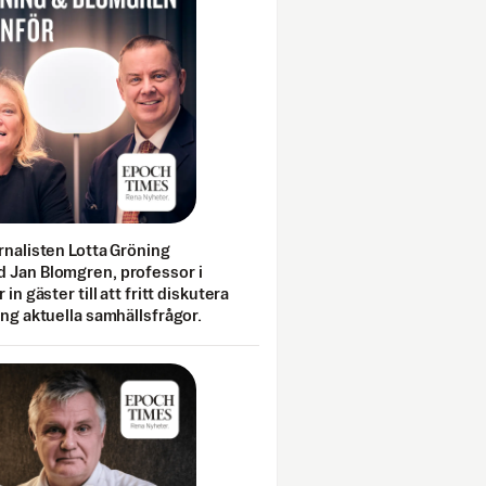
rnalisten Lotta Gröning
 Jan Blomgren, professor i
 in gäster till att fritt diskutera
ing aktuella samhällsfrågor.