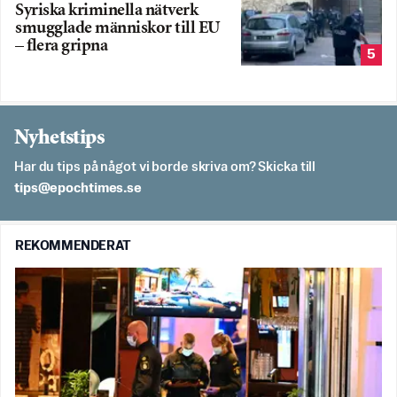
Syriska kriminella nätverk
smugglade människor till EU
– flera gripna
5
Nyhetstips
Har du tips på något vi borde skriva om? Skicka till
es.semithcope@spit
REKOMMENDERAT