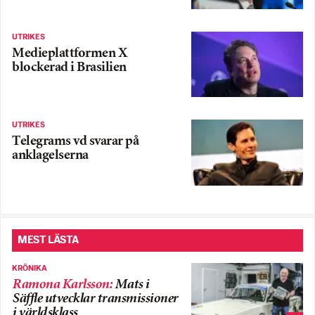
UTRIKES
Medieplattformen X
blockerad i Brasilien
UTRIKES
Telegrams vd svarar på
anklagelserna
MEST LÄSTA
KRÖNIKA
Ramona Karlsson
:
Mats i
Säffle utvecklar transmissioner
i världsklass