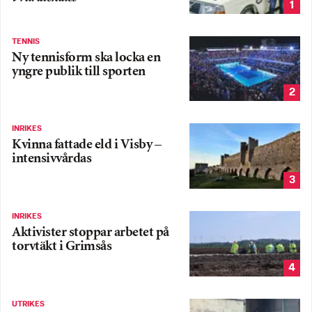
1
TENNIS
Ny tennisform ska locka en
yngre publik till sporten
2
INRIKES
Kvinna fattade eld i Visby –
intensivvårdas
3
INRIKES
Aktivister stoppar arbetet på
torvtäkt i Grimsås
4
UTRIKES