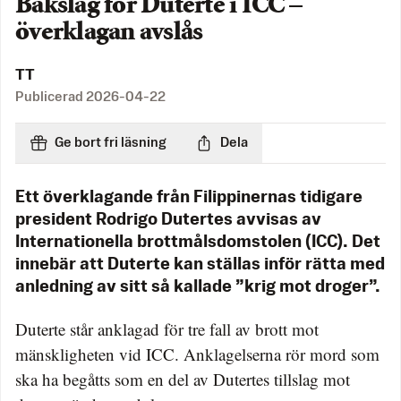
Bakslag för Duterte i ICC –
överklagan avslås
TT
Publicerad
2026-04-22
Ge bort fri läsning
Dela
Ett överklagande från Filippinernas tidigare
president Rodrigo Dutertes avvisas av
Internationella brottmålsdomstolen (ICC). Det
innebär att Duterte kan ställas inför rätta med
anledning av sitt så kallade ”krig mot droger”.
Duterte står anklagad för tre fall av brott mot
mänskligheten vid ICC. Anklagelserna rör mord som
ska ha begåtts som en del av Dutertes tillslag mot