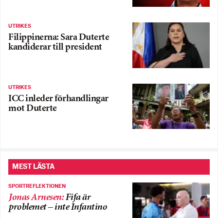
UTRIKES
Filippinerna: Sara Duterte
kandiderar till president
UTRIKES
ICC inleder förhandlingar
mot Duterte
MEST LÄSTA
SPORTREFLEKTIONEN
Jonas Arnesen
:
Fifa är
problemet – inte Infantino