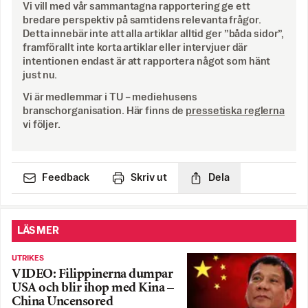
Vi vill med vår sammantagna rapportering ge ett
bredare perspektiv på samtidens relevanta frågor.
Detta innebär inte att alla artiklar alltid ger ”båda sidor”,
framförallt inte korta artiklar eller intervjuer där
intentionen endast är att rapportera något som hänt
just nu.
Vi är medlemmar i TU – mediehusens
branschorganisation. Här finns de
pressetiska reglerna
vi följer.
Feedback
Skriv ut
Dela
LÄS MER
UTRIKES
VIDEO: Filippinerna dumpar
USA och blir ihop med Kina –
China Uncensored