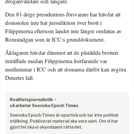
droganvändare och langare.
Den 81-årige presidentens försvarare har hävdat att
domstolen inte har jurisdiktion över brott i
Filippinerna eftersom landet inte längre omfattas av
Romstadgan som är ICC:s grunddokument.
Åklagaren hävdar däremot att de påstådda brotten
inträffade medan Filippinerna fortfarande var
medlemmar i ICC och att domarna därför kan avgöra
Dutertes fall.
Kvalitetsjournalistik –
så arbetar Svenska Epoch Times
Svenska Epoch Times är opartisk och tar inte politisk
ställning. Publicerat material ska vara sant. Om vi har
gjort fel ska vi skyndsamt rätta det.