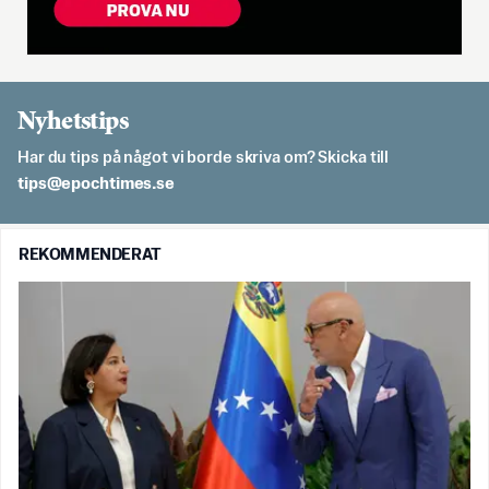
Nyhetstips
Har du tips på något vi borde skriva om? Skicka till
es.semithcope@spit
REKOMMENDERAT