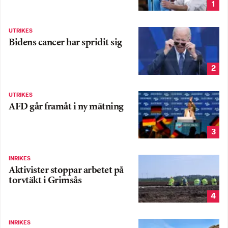
1
UTRIKES
Bidens cancer har spridit sig
2
UTRIKES
AFD går framåt i ny mätning
3
INRIKES
Aktivister stoppar arbetet på
torvtäkt i Grimsås
4
INRIKES