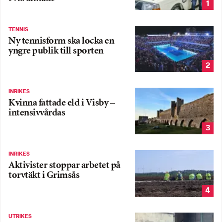
1
TENNIS
Ny tennisform ska locka en
yngre publik till sporten
2
INRIKES
Kvinna fattade eld i Visby –
intensivvårdas
3
INRIKES
Aktivister stoppar arbetet på
torvtäkt i Grimsås
4
UTRIKES