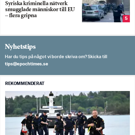
Syriska kriminella nätverk
smugglade människor till EU
– flera gripna
5
Nyhetstips
Har du tips på något vi borde skriva om? Skicka till
es.semithcope@spit
REKOMMENDERAT