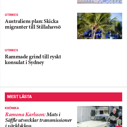
UTRIKES
Australiens plan: Skicka
migranter till Stillahavsö
UTRIKES
Rammade grind till ryskt
konsulat i Sydney
MEST LÄSTA
KRÖNIKA
Ramona Karlsson
:
Mats i
Säffle utvecklar transmissioner
i världsklass