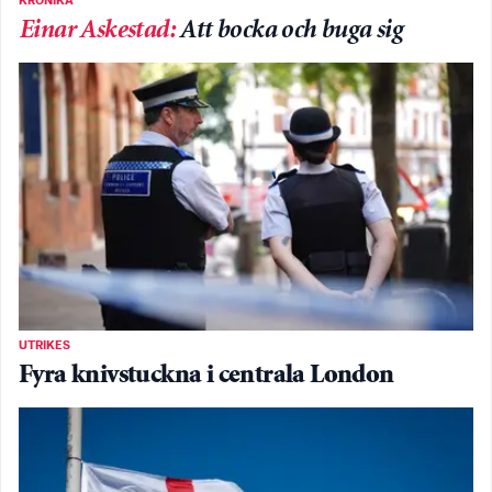
KRÖNIKA
Einar Askestad
:
Att bocka och buga sig
UTRIKES
Fyra knivstuckna i centrala London