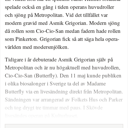
spelade också en gång i tiden operans huvudroller
och sjöng på Metropolitan. Vid det tillfället var
modern gravid med Asmik Grigorian. Modern sjöng
då rollen som Cio-Cio-San medan fadern hade rollen
som Pinkerton. Grigorian fick så att säga hela opera­
världen med modersmjölken.
Tidigare i år debuterade Asmik Grigorian själv på
Metropolitan och är nu högaktuell med huvudrollen,
Cio-Cio-San (Butterfly). Den 11 maj kunde publiken
i olika biosalonger i Sverige ta del av Madame
Butterfly via en livesändning direkt från Metropolitan.
Sändningen var arrangerad av Folkets Hus och Parker
och tog drygt tre timmar med paus. I Skövde
livesändes operan på Kulturhuset.