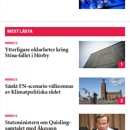
MEST LÄSTA
INRIKES
Ytterligare oklarheter kring
Stina-fallet i Hörby
1
INRIKES
Sänkt FN-scenario välkomnas
av Klimatpolitiska rådet
2
INRIKES
Statsministern om Quisling-
samtalet med Åkesson