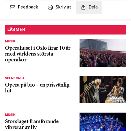
Feedback
Skriv ut
Dela
LÄS MER
MUSIK
Operahuset i Oslo firar 10 år
med världens största
operakör
SCENKONST
Opera på bio – en prisvänlig
hit
MUSIK
Storslaget framförande
vibrerar av liv