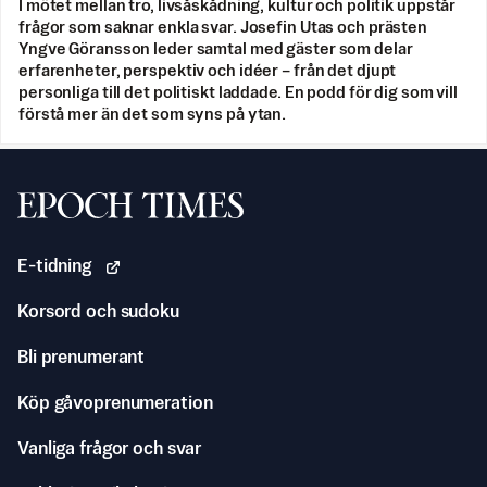
I mötet mellan tro, livsåskådning, kultur och politik uppstår
frågor som saknar enkla svar. Josefin Utas och prästen
Yngve Göransson leder samtal med gäster som delar
erfarenheter, perspektiv och idéer – från det djupt
personliga till det politiskt laddade. En podd för dig som vill
förstå mer än det som syns på ytan.
Svenska Epoch Times
E-tidning
Korsord och sudoku
Bli prenumerant
Köp gåvoprenumeration
Vanliga frågor och svar