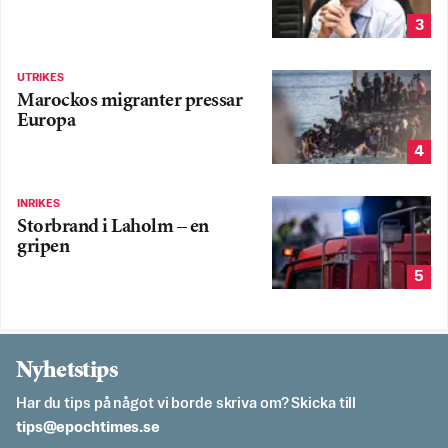
3
UTRIKES
Marockos migranter pressar
Europa
4
INRIKES
Storbrand i Laholm – en
gripen
5
Nyhetstips
Har du tips på något vi borde skriva om? Skicka till
es.semithcope@spit