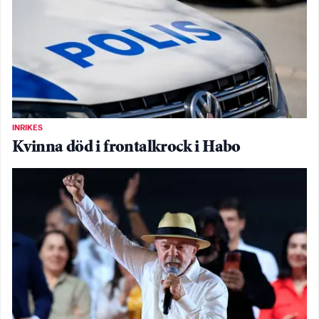
INRIKES
Kvinna död i frontalkrock i Habo