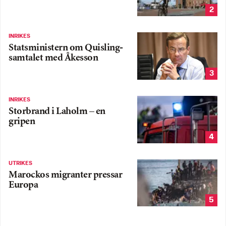
2
INRIKES
Statsministern om Quisling-
samtalet med Åkesson
3
INRIKES
Storbrand i Laholm – en
gripen
4
UTRIKES
Marockos migranter pressar
Europa
5