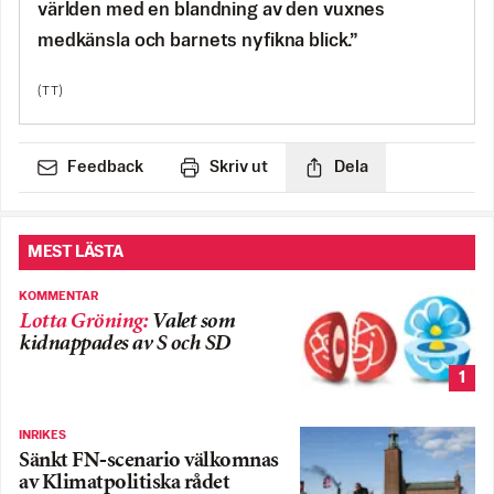
världen med en blandning av den vuxnes
medkänsla och barnets nyfikna blick.”
(TT)
Feedback
Skriv ut
Dela
MEST LÄSTA
KOMMENTAR
Lotta Gröning
:
Valet som
kidnappades av S och SD
1
INRIKES
Sänkt FN-scenario välkomnas
av Klimatpolitiska rådet