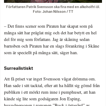
Författaren Patrik Svensson ska fira med en alkoholfri öl.
Foto: Johan Nilsson / TT
– Det finns scener som Piraten har skapat som på
många sätt har präglat mig och det har betytt en hel
del för mig som författare. Jag är skåning sedan
barnsben och Piraten har en slags förankring i Skåne
som är speciellt på många sätt, säger han.
Surrealistiskt
Att få priset var inget Svensson vågat drömma om.
Han sade i sitt tacktal, efter att ha hållit sig gömd från
publiken i ett mörkt rum inne i pumphuset, att han
kände sig lite som godsägaren Jon Esping,
huvudpersonen i romanen ”Bock i örtagård” av