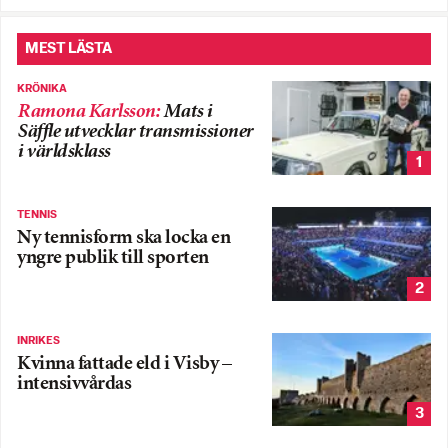
MEST LÄSTA
KRÖNIKA
Ramona Karlsson
:
Mats i
Säffle utvecklar transmissioner
i världsklass
1
TENNIS
Ny tennisform ska locka en
yngre publik till sporten
2
INRIKES
Kvinna fattade eld i Visby –
intensivvårdas
3