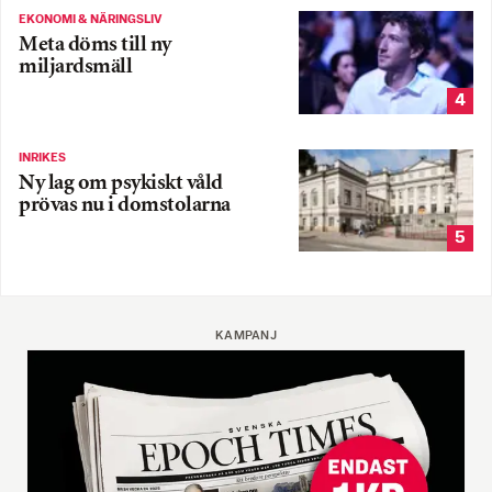
EKONOMI & NÄRINGSLIV
Meta döms till ny
miljardsmäll
4
INRIKES
Ny lag om psykiskt våld
prövas nu i domstolarna
5
KAMPANJ