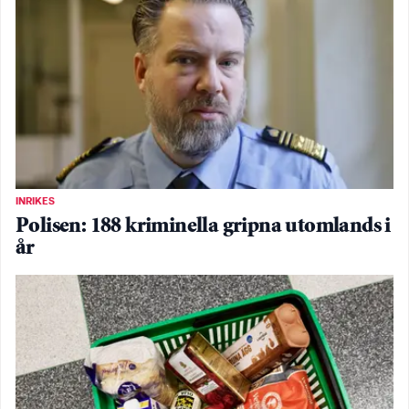
INRIKES
Polisen: 188 kriminella gripna utomlands i
år