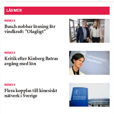
LÄS MER
INRIKES
Busch nobbar lösning för
vindkraft: ”Olagligt”
INRIKES
Kritik efter Kinberg Batras
avgång med lön
INRIKES
Flera kopplas till kinesiskt
nätverk i Sverige