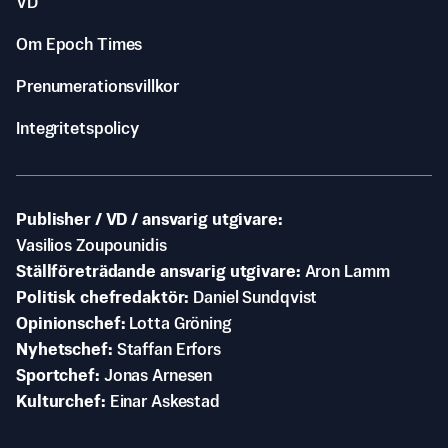
VD
Om Epoch Times
Prenumerationsvillkor
Integritetspolicy
Publisher / VD / ansvarig utgivare
Vasilios Zoupounidis
Ställföreträdande ansvarig utgivare
Aron Lamm
Politisk chefredaktör
Daniel Sundqvist
Opinionschef
Lotta Gröning
Nyhetschef
Staffan Erfors
Sportchef
Jonas Arnesen
Kulturchef
Einar Askestad