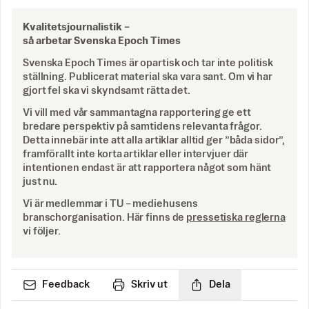
Kvalitetsjournalistik –
så arbetar Svenska Epoch Times
Svenska Epoch Times är opartisk och tar inte politisk
ställning. Publicerat material ska vara sant. Om vi har
gjort fel ska vi skyndsamt rätta det.
Vi vill med vår sammantagna rapportering ge ett
bredare perspektiv på samtidens relevanta frågor.
Detta innebär inte att alla artiklar alltid ger ”båda sidor”,
framförallt inte korta artiklar eller intervjuer där
intentionen endast är att rapportera något som hänt
just nu.
Vi är medlemmar i TU – mediehusens
branschorganisation. Här finns de
pressetiska reglerna
vi följer.
Feedback
Skriv ut
Dela