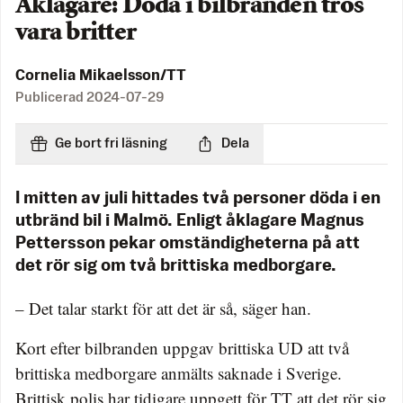
Åklagare: Döda i bilbranden tros
vara britter
Cornelia Mikaelsson/TT
Publicerad
2024-07-29
Ge bort fri läsning
Dela
I mitten av juli hittades två personer döda i en
utbränd bil i Malmö. Enligt åklagare Magnus
Pettersson pekar omständigheterna på att
det rör sig om två brittiska medborgare.
– Det talar starkt för att det är så, säger han.
Kort efter bilbranden uppgav brittiska UD att två
brittiska medborgare anmälts saknade i Sverige.
Brittisk polis har tidigare uppgett för TT att det rör sig