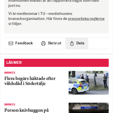
intentionen endast är att rapportera något som hänt
just nu.
Vi är medlemmar i TU – mediehusens
branschorganisation. Här finns de
pressetiska reglerna
vi följer.
Feedback
Skriv ut
Dela
LÄS MER
INRIKES
Flera begärs häktade efter
våldsdåd i Södertälje
INRIKES
Person knivhuggen på