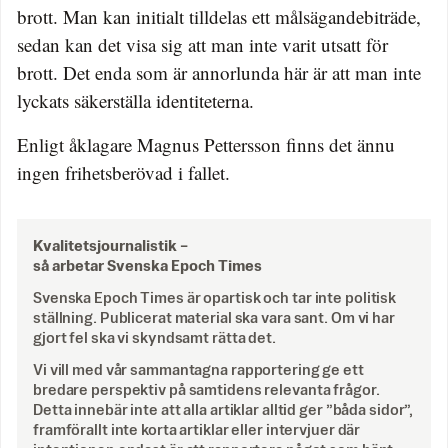
brott. Man kan initialt tilldelas ett målsägandebiträde,
sedan kan det visa sig att man inte varit utsatt för
brott. Det enda som är annorlunda här är att man inte
lyckats säkerställa identiteterna.
Enligt åklagare Magnus Pettersson finns det ännu
ingen frihetsberövad i fallet.
Kvalitetsjournalistik –
så arbetar Svenska Epoch Times
Svenska Epoch Times är opartisk och tar inte politisk
ställning. Publicerat material ska vara sant. Om vi har
gjort fel ska vi skyndsamt rätta det.
Vi vill med vår sammantagna rapportering ge ett
bredare perspektiv på samtidens relevanta frågor.
Detta innebär inte att alla artiklar alltid ger ”båda sidor”,
framförallt inte korta artiklar eller intervjuer där