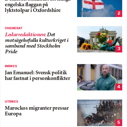
engelska flaggan på
lyktstolpar i Oxfordshire
2
OSIGNERAT
Ledarredaktionen
:
Det
motsägelsefulla kulturkriget i
samband med Stockholm
3
Pride
INRIKES
Jan Emanuel: Svensk politik
har fastnat i personkonflikter
4
UTRIKES
Marockos migranter pressar
Europa
5