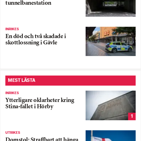
tunnelbanestation
INRIKES
En död och två skadade i
skottlossning i Gävle
MEST LÄSTA
INRIKES
Ytterligare oklarheter kring
Stina-fallet i Hörby
1
UTRIKES
Domstol: Straffbart att hänga