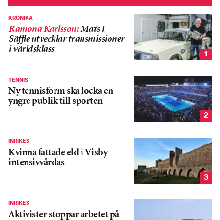
KRÖNIKA
Ramona Karlsson
:
Mats i
Säffle utvecklar transmissioner
i världsklass
1
TENNIS
Ny tennisform ska locka en
yngre publik till sporten
2
INRIKES
Kvinna fattade eld i Visby –
intensivvårdas
3
INRIKES
Aktivister stoppar arbetet på