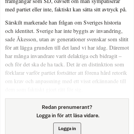
framgångar som SD, oavsett om man sympatiserar
med partiet eller inte, faktiskt kan sätta sitt avtryck på.
Särskilt markerade han frågan om Sveriges historia
och identitet. Sverige har inte byggts av invandring,
sade Åkesson, utan av generationer svenskar som slitit
för att lägga grunden till det land vi har idag. Däremot
har många invandrare varit delaktiga och bidragit –
och för det ska de ha tack. Det är en distinktion som
förklarar varför partiet fortsätter att förena hård retorik
om krav och anpassning med ett visst erkännande till
dem som faktiskt gjort rätt för sig.
Redan prenumerant?
Logga in för att läsa vidare.
Logga in