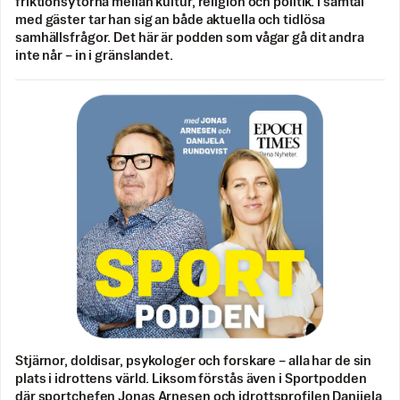
friktionsytorna mellan kultur, religion och politik. I samtal
med gäster tar han sig an både aktuella och tidlösa
samhällsfrågor. Det här är podden som vågar gå dit andra
inte når – in i gränslandet.
Stjärnor, doldisar, psykologer och forskare – alla har de sin
plats i idrottens värld. Liksom förstås även i Sportpodden
där sportchefen Jonas Arnesen och idrottsprofilen Danijela