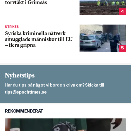
torvtäkt i Grimsås
4
UTRIKES
Syriska kriminella nätverk
smugglade människor till EU
– flera gripna
5
Nyhetstips
Har du tips på något vi borde skriva om? Skicka till
es.semithcope@spit
REKOMMENDERAT