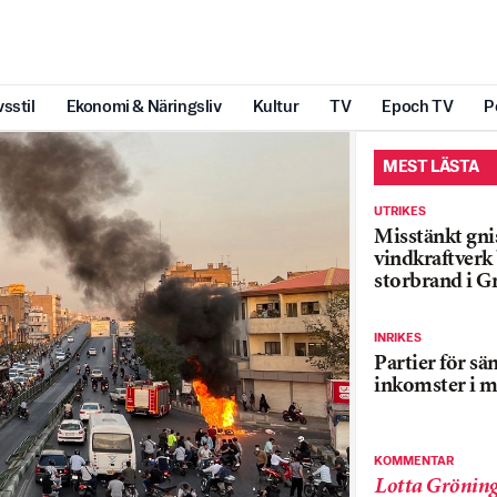
vsstil
Ekonomi & Näringsliv
Kultur
TV
Epoch TV
P
MEST LÄSTA
UTRIKES
Misstänkt gnis
vindkraftver
storbrand i G
INRIKES
Partier för sä
inkomster i m
KOMMENTAR
Lotta Grönin