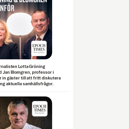
rnalisten Lotta Gröning
 Jan Blomgren, professor i
 in gäster till att fritt diskutera
ing aktuella samhällsfrågor.