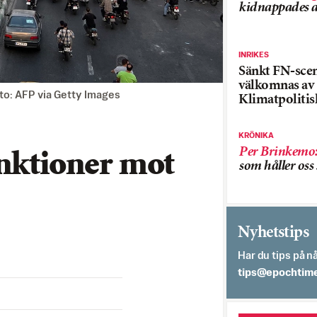
kidnappades a
INRIKES
Sänkt FN-sce
välkomnas av
to: AFP via Getty Images
Klimatpolitis
KRÖNIKA
Per Brinkemo
anktioner mot
som håller os
Nyhetstips
Har du tips på nå
es.semithcope@