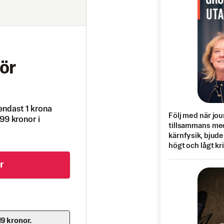
ör
endast 1 krona
Följ med när jou
99 kronor i
tillsammans med
kärnfysik, bjuder
högt och lågt kr
r
19 kronor.