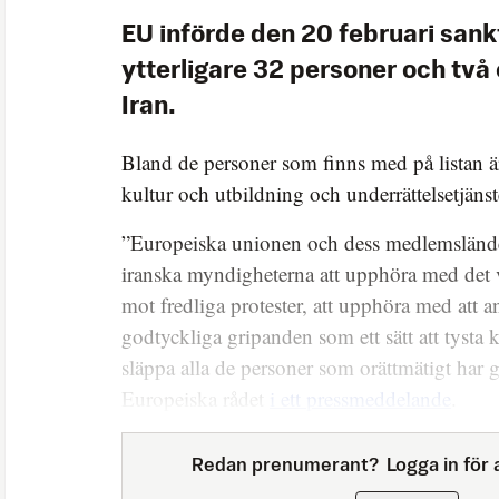
EU införde den 20 februari sank
ytterligare 32 personer och två 
Iran.
Bland de personer som finns med på listan är
kultur och utbildning och underrättelsetjäns
”Europeiska unionen och dess medlemsländ
iranska myndigheterna att upphöra med det 
mot fredliga protester, att upphöra med att 
godtyckliga gripanden som ett sätt att tysta kr
släppa alla de personer som orättmätigt har gr
Europeiska rådet
i ett pressmeddelande
.
Redan prenumerant?
Logga in för a