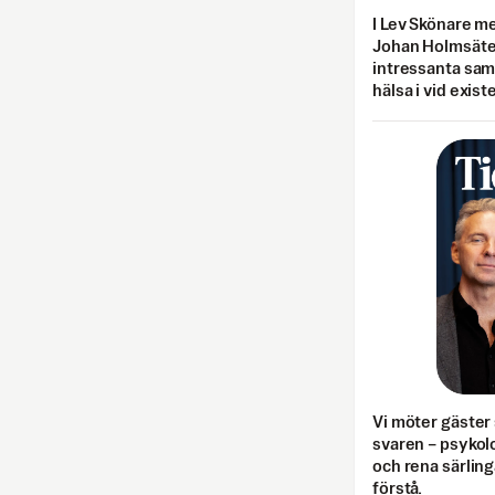
I Lev Skönare m
Johan Holmsäter
intressanta sa
hälsa i vid exist
Vi möter gäster 
svaren – psykolo
och rena särling
förstå.