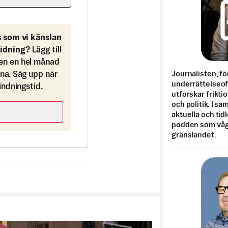
s som vi känslan
tidning?
Lägg till
en en hel månad
ona. Säg upp när
Journalisten, fö
underrättelseo
bindningstid.
utforskar frikti
och politik. I s
aktuella och tid
podden som vågar
gränslandet.