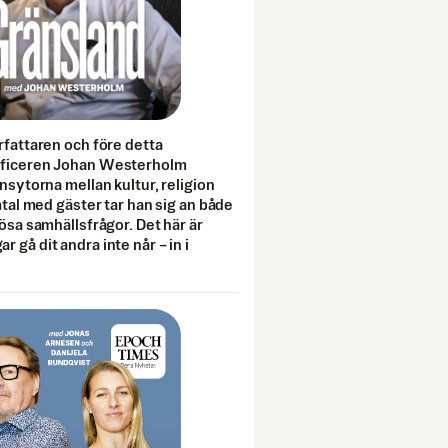
rfattaren och före detta
fficeren Johan Westerholm
onsytorna mellan kultur, religion
amtal med gäster tar han sig an både
lösa samhällsfrågor. Det här är
 gå dit andra inte når – in i