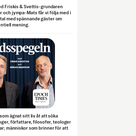
ed Friskis & Svettis-grundaren
 och jympa-Mats får vi följa med i
mtal med spännande gäster om
entiell mening.
som ägnat sitt liv åt att söka
ger, författare, filosofer, teologer
ar; människor som brinner för att