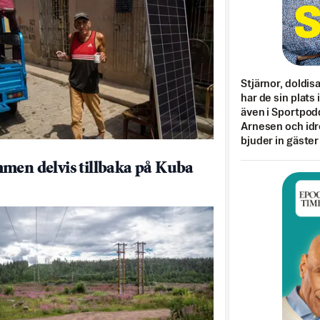
Stjärnor, doldis
har de sin plats 
även i Sportpod
Arnesen och idr
bjuder in gäster
men delvis tillbaka på Kuba