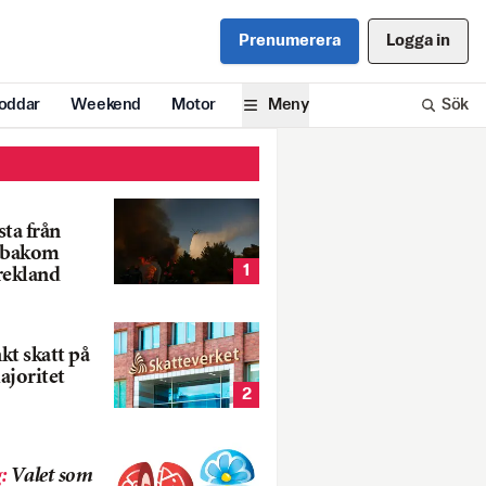
Prenumerera
Logga in
oddar
Weekend
Motor
Meny
Sök
ta från
k bakom
1
rekland
nkt skatt på
ajoritet
2
g
:
Valet som