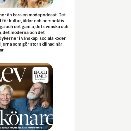
mer än bara en modepodcast. Det
 för kultur, ålder och perspektiv.
ga och det gamla, det svenska och
, det moderna och det
 dyker ner i vänskap, sociala koder,
jerna som gör stor skillnad när
ar.