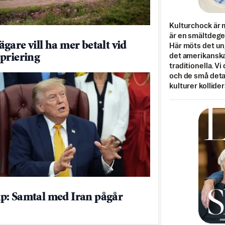
Kulturchock är 
är en smältdegel
gare vill ha mer betalt vid
Här möts det un
priering
det amerikanska
traditionella. Vi
och de små detal
kulturer kollider
: Samtal med Iran pågår