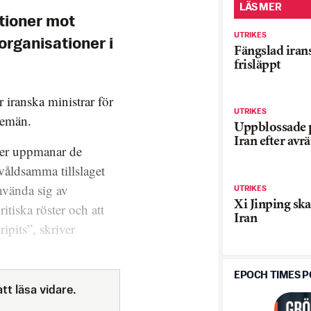
LÄS MER
tioner mot
UTRIKES
organisationer i
Fängslad iran
frisläppt
 iranska ministrar för
UTRIKES
temän.
Uppblossade p
Iran efter avr
er uppmanar de
våldsamma tillslaget
använda sig av
UTRIKES
Xi Jinping sk
itiska röster och att
Iran
ipits”, skriver
EPOCH TIMES 
tt läsa vidare.