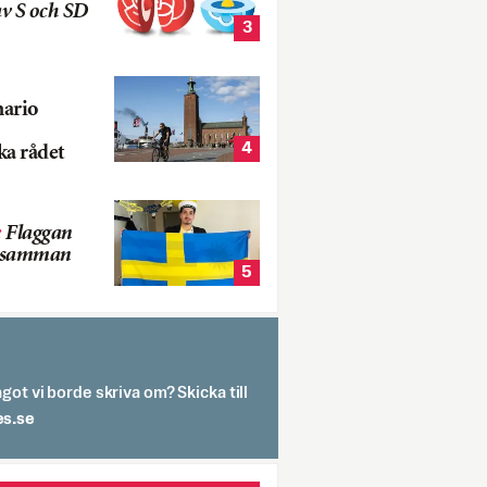
v S och SD
3
nario
4
ka rådet
:
Flaggan
s samman
5
got vi borde skriva om? Skicka till
spit