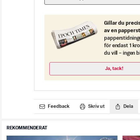
Gillar du preci
av en pappers
papperstidning
för endast 1 kr
du vill – ingen 
Ja, tack!
Feedback
Skriv ut
Dela
REKOMMENDERAT