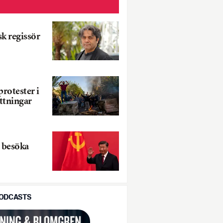
sk regissör
rotester i
ättningar
a besöka
PODCASTS