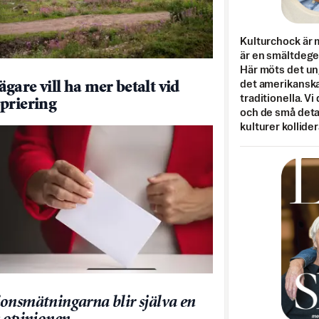
Kulturchock är 
är en smältdegel
Här möts det un
det amerikanska
gare vill ha mer betalt vid
traditionella. Vi
priering
och de små detal
kulturer kollider
onsmätningarna blir själva en