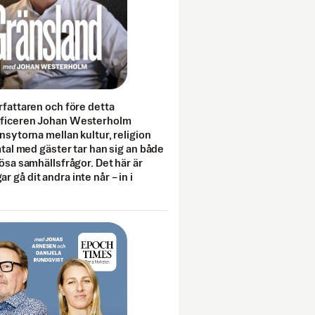
rfattaren och före detta
fficeren Johan Westerholm
onsytorna mellan kultur, religion
amtal med gäster tar han sig an både
lösa samhällsfrågor. Det här är
 gå dit andra inte når – in i