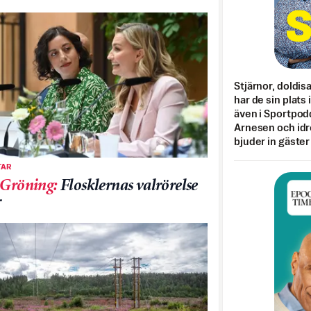
Stjärnor, doldis
har de sin plats 
även i Sportpod
Arnesen och idr
bjuder in gäster
AR
 Gröning
:
Flosklernas valrörelse
r