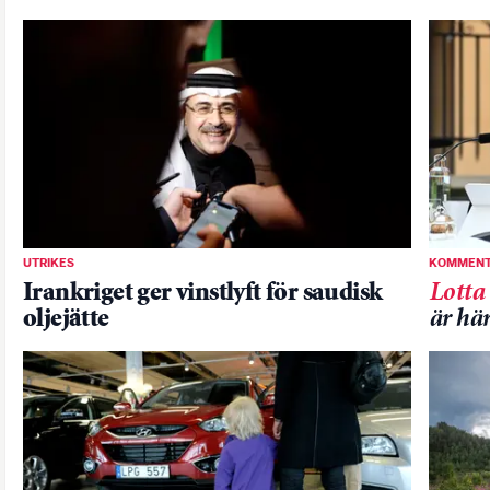
UTRIKES
KOMMENT
Irankriget ger vinstlyft för saudisk
Lotta
oljejätte
är hä