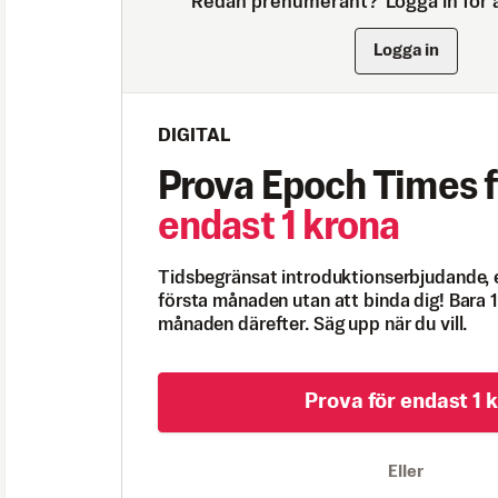
Redan prenumerant?
Logga in för a
Logga in
DIGITAL
Prova Epoch Times f
endast 1 krona
Tidsbegränsat introduktionserbjudande, 
första månaden utan att binda dig! Bara 1
månaden därefter. Säg upp när du vill.
Prova för endast 1 k
Eller