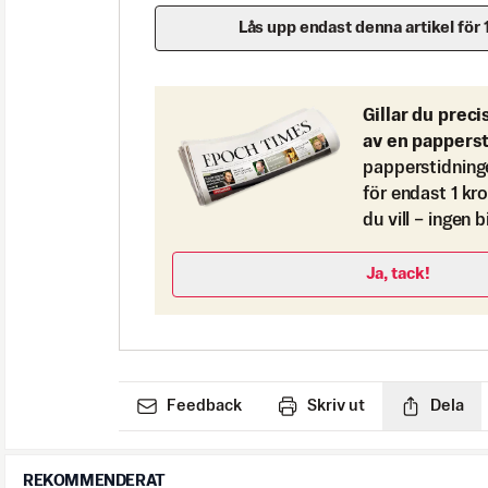
Lås upp endast denna artikel för 
Gillar du preci
av en pappers
papperstidning
för endast 1 kr
du vill – ingen 
Ja, tack!
Feedback
Skriv ut
Dela
REKOMMENDERAT