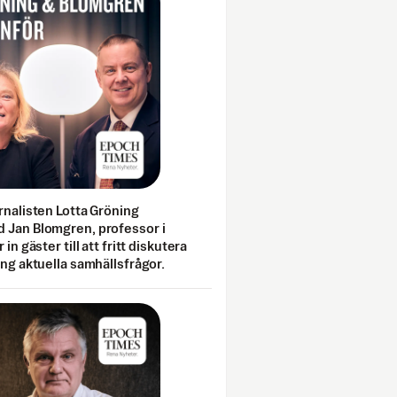
rnalisten Lotta Gröning
 Jan Blomgren, professor i
 in gäster till att fritt diskutera
ing aktuella samhällsfrågor.