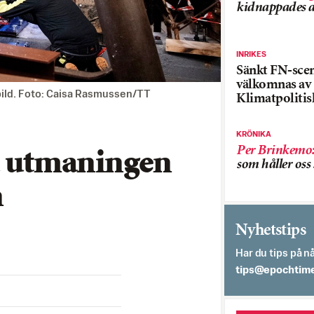
kidnappades a
INRIKES
Sänkt FN-sce
välkomnas av
vbild. Foto: Caisa Rasmussen/TT
Klimatpolitis
KRÖNIKA
Per Brinkemo
ta utmaningen
som håller os
n
Nyhetstips
Har du tips på nå
es.semithcope@