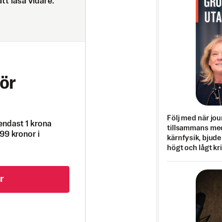
tt läsa vidare.
ör
Följ med när jou
endast 1 krona
tillsammans med
99 kronor i
kärnfysik, bjuder
högt och lågt kr
r