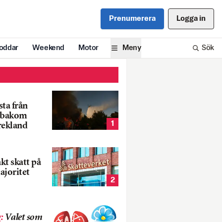
Prenumerera
Logga in
oddar
Weekend
Motor
Meny
Sök
ta från
k bakom
1
rekland
nkt skatt på
ajoritet
2
g
:
Valet som