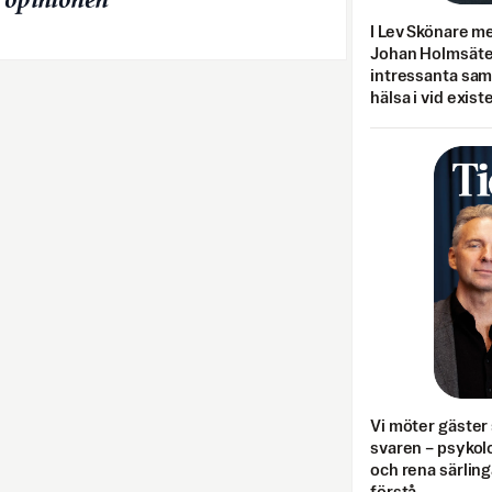
v opinionen
I Lev Skönare m
Johan Holmsäter
intressanta sa
hälsa i vid exist
Vi möter gäster 
svaren – psykolo
och rena särling