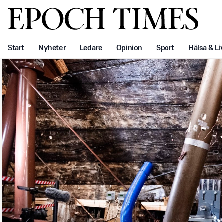
Svenska Epoch Times
Start
Nyheter
Ledare
Opinion
Sport
Hälsa & Li