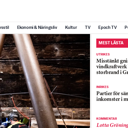
vsstil
Ekonomi & Näringsliv
Kultur
TV
Epoch TV
P
MEST LÄSTA
UTRIKES
Misstänkt gnis
vindkraftver
storbrand i G
INRIKES
Partier för sä
inkomster i m
KOMMENTAR
Lotta Grönin