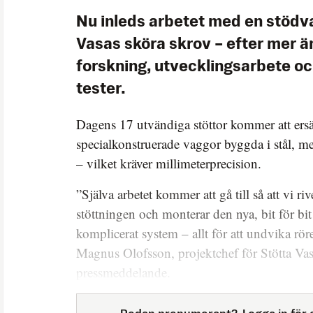
Nu inleds arbetet med en stödva
Vasas sköra skrov – efter mer än
forskning, utvecklingsarbete o
tester.
Dagens 17 utvändiga stöttor kommer att ersä
specialkonstruerade vaggor byggda i stål, m
– vilket kräver millimeterprecision.
”Själva arbetet kommer att gå till så att vi ri
stöttningen och monterar den nya, bit för bit
komplicerat system – allt för att undvika röre
Magnus Olofsson, projektchef för Stötta Vasa
pressmeddelande.