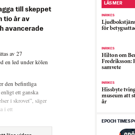
LÄS MER
gga till skeppet
INRIKES
 tio år av
Ljudbokstjäns
för betygsatta
ch avancerade
INRIKES
ttas av 27
Hilton om Be
ed en led under kölen
Fredriksson: 
samvete
ver den befintliga
INRIKES
Hissbyte tvin
 enligt ett ganska
museum att st
lser i skrovet”, säger
år
 i ett
EPOCH TIMES 