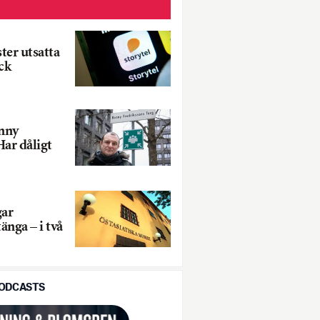
ter utsatta
ck
nny
Har dåligt
gar
änga – i två
PODCASTS