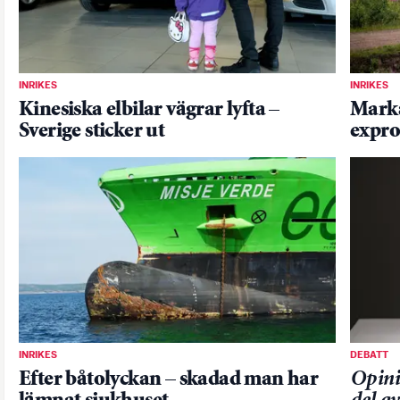
INRIKES
INRIKES
Kinesiska elbilar vägrar lyfta –
Markä
Sverige sticker ut
expro
INRIKES
DEBATT
Efter båtolyckan – skadad man har
Opini