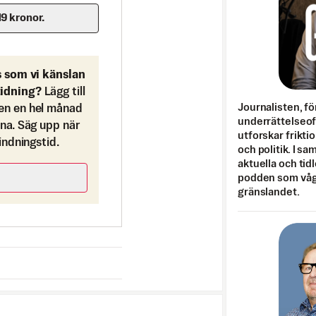
19 kronor.
s som vi känslan
tidning?
Lägg till
Journalisten, fö
en en hel månad
underrättelseo
ona. Säg upp när
utforskar frikti
bindningstid.
och politik. I s
aktuella och tid
podden som vågar
gränslandet.