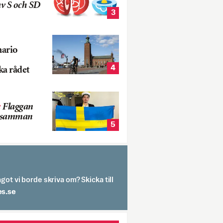
v S och SD
3
nario
4
ka rådet
:
Flaggan
s samman
5
got vi borde skriva om? Skicka till
spit