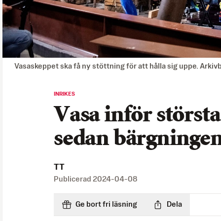
Vasaskeppet ska få ny stöttning för att hålla sig uppe. Arki
INRIKES
Vasa inför störs
sedan bärgninge
TT
Publicerad
2024-04-08
Ge bort fri läsning
Dela