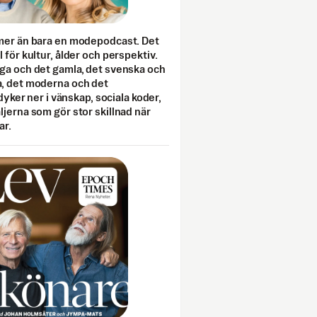
mer än bara en modepodcast. Det
 för kultur, ålder och perspektiv.
ga och det gamla, det svenska och
, det moderna och det
 dyker ner i vänskap, sociala koder,
jerna som gör stor skillnad när
ar.