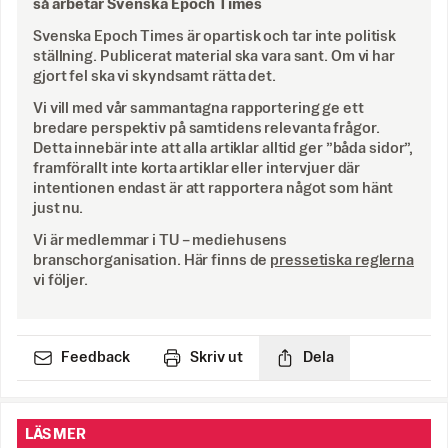
så arbetar Svenska Epoch Times
Svenska Epoch Times är opartisk och tar inte politisk
ställning. Publicerat material ska vara sant. Om vi har
gjort fel ska vi skyndsamt rätta det.
Vi vill med vår sammantagna rapportering ge ett
bredare perspektiv på samtidens relevanta frågor.
Detta innebär inte att alla artiklar alltid ger ”båda sidor”,
framförallt inte korta artiklar eller intervjuer där
intentionen endast är att rapportera något som hänt
just nu.
Vi är medlemmar i TU – mediehusens
branschorganisation. Här finns de
pressetiska reglerna
vi följer.
Feedback
Skriv ut
Dela
LÄS MER