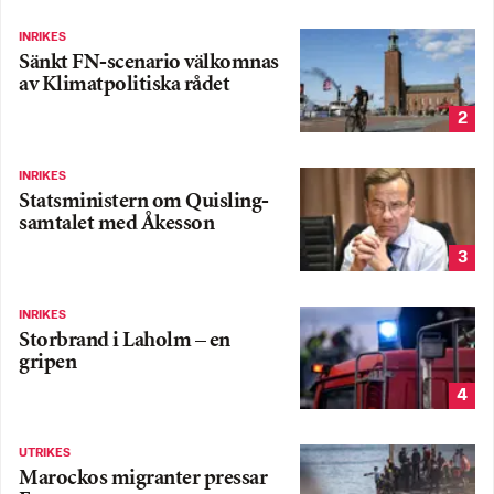
INRIKES
Sänkt FN-scenario välkomnas
av Klimatpolitiska rådet
2
INRIKES
Statsministern om Quisling-
samtalet med Åkesson
3
INRIKES
Storbrand i Laholm – en
gripen
4
UTRIKES
Marockos migranter pressar