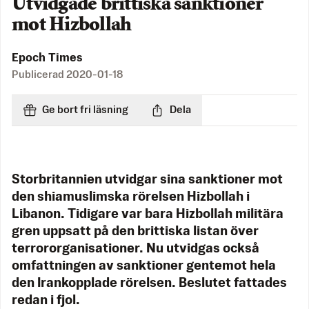
Utvidgade brittiska sanktioner
mot Hizbollah
Epoch Times
Publicerad
2020-01-18
Ge bort fri läsning
Dela
Storbritannien utvidgar sina sanktioner mot
den shiamuslimska rörelsen Hizbollah i
Libanon. Tidigare var bara Hizbollah militära
gren uppsatt på den brittiska listan över
terrororganisationer. Nu utvidgas också
omfattningen av sanktioner gentemot hela
den Irankopplade rörelsen. Beslutet fattades
redan i fjol.