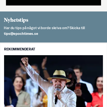
Nyhetstips
Har du tips på något vi borde skriva om? Skicka till
es.semithcope@spit
REKOMMENDERAT