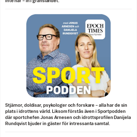
inte når – in i gränslandet.
Stjärnor, doldisar, psykologer och forskare – alla har de sin
plats i idrottens värld. Liksom förstås även i Sportpodden
där sportchefen Jonas Arnesen och idrottsprofilen Danijela
Rundqvist bjuder in gäster för intressanta samtal.