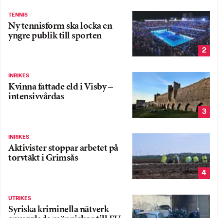
TENNIS
Ny tennisform ska locka en
yngre publik till sporten
2
INRIKES
Kvinna fattade eld i Visby –
intensivvårdas
3
INRIKES
Aktivister stoppar arbetet på
torvtäkt i Grimsås
4
UTRIKES
Syriska kriminella nätverk