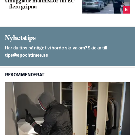
smugglade människor till EU
– flera gripna
5
Nyhetstips
Har du tips på något vi borde skriva om? Skicka till
es.semithcope@spit
REKOMMENDERAT