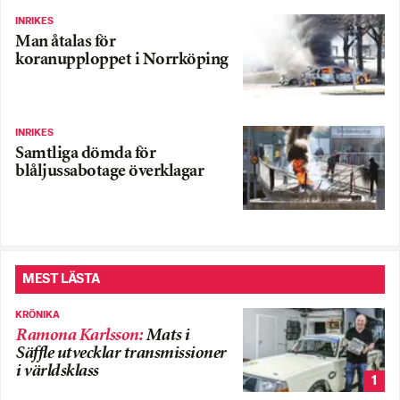
INRIKES
Man åtalas för
koranupploppet i Norrköping
INRIKES
Samtliga dömda för
blåljussabotage överklagar
MEST LÄSTA
KRÖNIKA
Ramona Karlsson
:
Mats i
Säffle utvecklar transmissioner
i världsklass
1