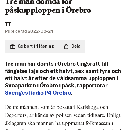
Tre män dömda för
påskupploppen i Örebro
TT
Publicerad
2022-08-24
Ge bort fri läsning
Dela
Tre män har dömts i Örebro tingsrätt till
fängelse i sju och ett halvt, sex samt fyra och
ett halvt år efter de våldsamma upploppen i
Sveaparken i Örebro i påsk, rapporterar
Sveriges Radio P4 Örebro
.
De tre männen, som är bosatta i Karlskoga och
Degerfors, är kända av polisen sedan tidigare. Enligt
åklagaren ska männen ha uppmanat folkmassan i