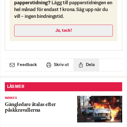
papperstidning?
Lägg till papperstidningen en
hel månad för endast 1 krona. Säg upp när du
vill – ingen bindningstid.
Ja, tack!
Feedback
Skriv ut
Dela
LÄS MER
INRIKES
Gängledare åtalas efter
påskkravallerna