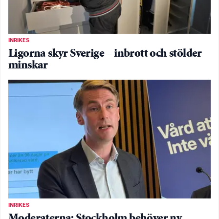
INRIKES
Ligorna skyr Sverige – inbrott och stölder
minskar
INRIKES
Moderaterna: Stockholm behöver ny