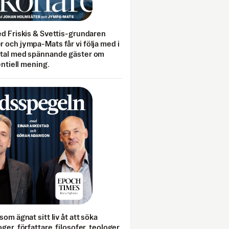
ed Friskis & Svettis-grundaren
 och jympa-Mats får vi följa med i
mtal med spännande gäster om
entiell mening.
som ägnat sitt liv åt att söka
ger, författare, filosofer, teologer