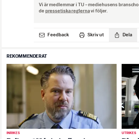
Vi är medlemmar i TU – mediehusens branschor
de
pressetiska reglerna
vi följer.
Feedback
Skriv ut
Dela
REKOMMENDERAT
INRIKES
UTRIKES