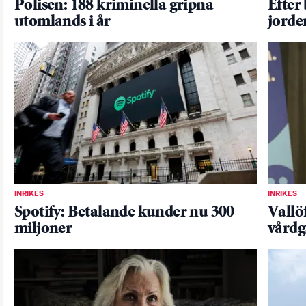
Polisen: 188 kriminella gripna
Efter
utomlands i år
jorde
INRIKES
INRIKES
Spotify: Betalande kunder nu 300
Vallö
miljoner
vårdg