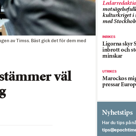
Ledarredakti
motsägelsefull
kulturkriget 
med Stockhol
INRIKES
ngen av Timss. Bäst gick det för dem med
Ligorna skyr S
inbrott och st
minskar
UTRIKES
 stämmer väl
Marockos mig
pressar Europ
g
Nyhetstips
Har du tips på nå
es.semithcope@