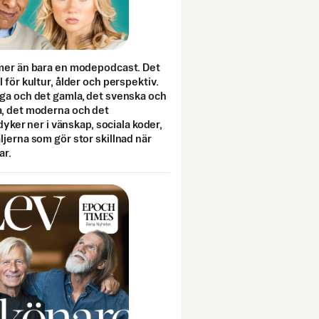
mer än bara en modepodcast. Det
 för kultur, ålder och perspektiv.
ga och det gamla, det svenska och
, det moderna och det
 dyker ner i vänskap, sociala koder,
jerna som gör stor skillnad när
ar.