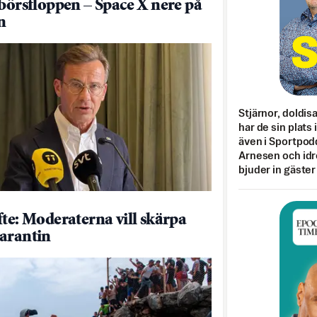
 börsfloppen – Space X nere på
n
Stjärnor, doldis
har de sin plats 
även i Sportpod
Arnesen och idr
bjuder in gäster
fte: Moderaterna vill skärpa
arantin