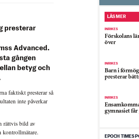
LÄS MER
g presterar
INRIKES
Förskolans lä
över
imss Advanced.
rsta gången
INRIKES
llan betyg och
Barn i förmög
presterar bätt
.
na faktiskt presterar så
INRIKES
ultaten inte påverkar
Ensamkomma
gymnasiet får 
rättvis bild av
 kontrollmätare.
EPOCH TIMES 