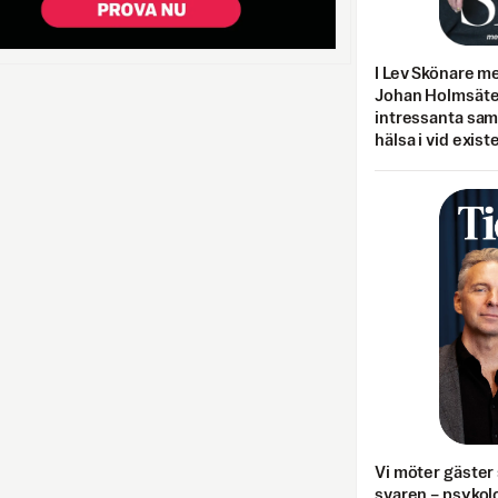
I Lev Skönare m
Johan Holmsäter
intressanta sa
hälsa i vid exist
Vi möter gäster 
svaren – psykolo