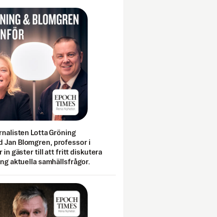
rnalisten Lotta Gröning
 Jan Blomgren, professor i
 in gäster till att fritt diskutera
ing aktuella samhällsfrågor.