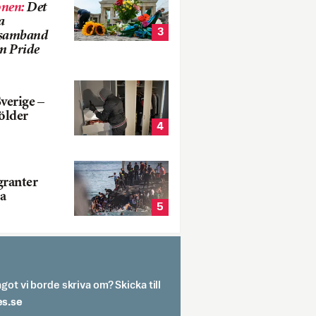
onen
:
Det
a
3
i samband
m Pride
verige –
ölder
4
ranter
a
5
got vi borde skriva om? Skicka till
spit