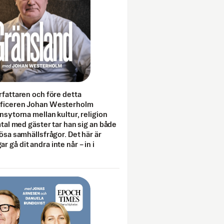
rfattaren och före detta
fficeren Johan Westerholm
onsytorna mellan kultur, religion
amtal med gäster tar han sig an både
lösa samhällsfrågor. Det här är
 gå dit andra inte når – in i