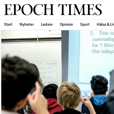
Svenska Epoch Times
Start
Nyheter
Ledare
Opinion
Sport
Hälsa & Li