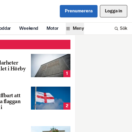
Prenumerera
Logga in
oddar
Weekend
Motor
Meny
Sök
larheter
llet i Hörby
1
fbart att
a flaggan
2
i