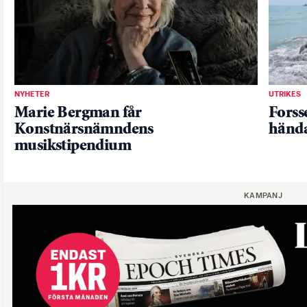
NYHETER
UTRIKES
Marie Bergman får
Forsse
Konstnärsnämndens
hända
musikstipendium
KAMPANJ