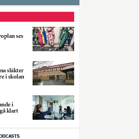
roplan ses
na släkter
re i skolan
nde i
gå klart
PODCASTS