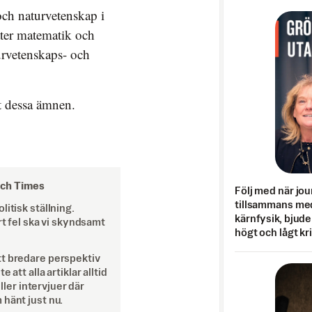
och naturvetenskap i
ter matematik och
turvetenskaps- och
st dessa ämnen.
och Times
Följ med när jou
tillsammans med
itisk ställning.
kärnfysik, bjuder
rt fel ska vi skyndsamt
högt och lågt kr
tt bredare perspektiv
att alla artiklar alltid
eller intervjuer där
 hänt just nu.