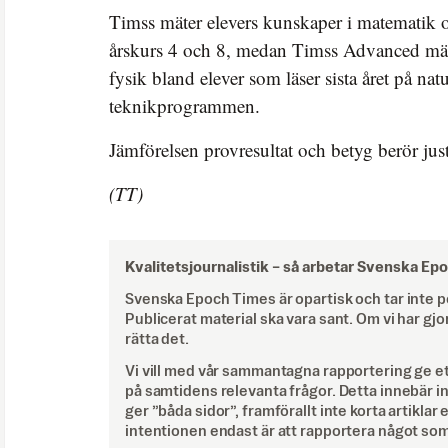
Timss mäter elevers kunskaper i matematik 
årskurs 4 och 8, medan Timss Advanced mä
fysik bland elever som läser sista året på na
teknikprogrammen.
Jämförelsen provresultat och betyg berör ju
(TT)
Kvalitetsjournalistik –
så arbetar Svenska Ep
Svenska Epoch Times är opartisk och tar inte pol
Publicerat material ska vara sant. Om vi har gjo
rätta det.
Vi vill med vår sammantagna rapportering ge e
på samtidens relevanta frågor. Detta innebär inte 
ger ”båda sidor”, framförallt inte korta artiklar 
intentionen endast är att rapportera något som