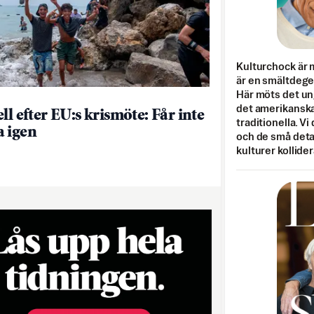
Kulturchock är 
är en smältdegel
Här möts det un
det amerikanska
ll efter EU:s krismöte: Får inte
traditionella. Vi
 igen
och de små detal
kulturer kollider