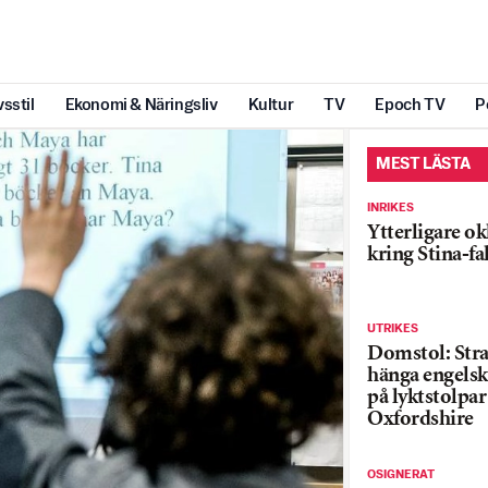
vsstil
Ekonomi & Näringsliv
Kultur
TV
Epoch TV
P
MEST LÄSTA
INRIKES
Ytterligare ok
kring Stina-fa
UTRIKES
Domstol: Straf
hänga engelsk
på lyktstolpar 
Oxfordshire
OSIGNERAT