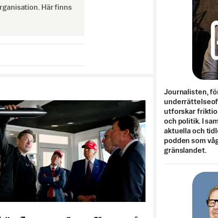
ganisation. Här finns
Journalisten, fö
underrättelseo
utforskar frikti
och politik. I s
aktuella och tid
podden som vågar
gränslandet.