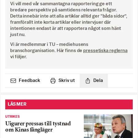
Vi vill med vår sammantagna rapportering ge ett
bredare perspektiv på samtidens relevanta frågor.
Detta innebär inte att alla artiklar alltid ger ”båda sidor”,
framförallt inte korta artiklar eller intervjuer där
intentionen endast är att rapportera något som hänt
just nu.
Vi är medlemmar i TU – mediehusens
branschorganisation. Här finns de
pressetiska reglerna
vi följer.
Feedback
Skriv ut
Dela
LÄS MER
UTRIKES
Uigurer pressas till tystnad
om Kinas fångläger