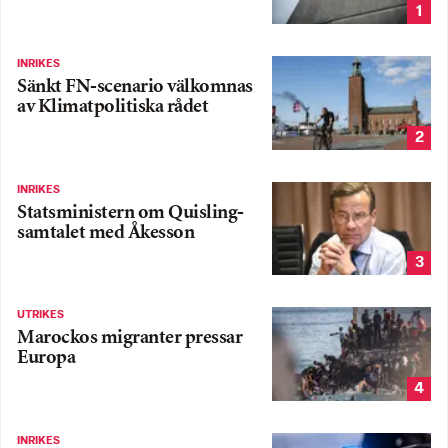
1
INRIKES
Sänkt FN-scenario välkomnas
av Klimatpolitiska rådet
2
INRIKES
Statsministern om Quisling-
samtalet med Åkesson
3
UTRIKES
Marockos migranter pressar
Europa
4
INRIKES