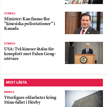
UTRIKES
Minister: Kan finnas fler
”kinesiska polisstationer” i
Kanada
UTRIKES
USA: Två kineser åtalas för
komplott mot Falun Gong-
utövare
MEST LÄSTA
INRIKES
Ytterligare oklarheter kring
Stina-fallet i Hörby