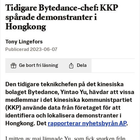
Tidigare Bytedance-chef: KKP
spårade demonstranter i
Hongkong
Tony Lingefors
Publicerad
2023-06-07
Ge bort fri läsning
Dela
Den tidigare teknikchefen på det kinesiska
bolaget Bytedance, Yintao Yu, hävdar att vissa
medlemmar i det kinesiska kommunistpartiet
(KKP) använde data från företaget för att
identifiera och lokalisera demonstranter i
Hongkong. Det
rapporterar nyhetsbyrån AP
.
I mitten av maj lämnade Yu, som fick sparken från