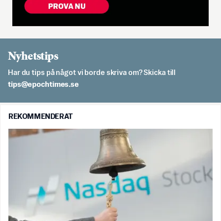
Nyhetstips
Har du tips på något vi borde skriva om? Skicka till
es.semithcope@spit
REKOMMENDERAT