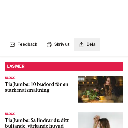
Feedback
Skriv ut
Dela
LÄS MER
BLOGG
Tia Jumbe: 10 budord för en
stark matsmältning
BLOGG
Tia Jumbe: Så lindrar du ditt
bultande, värkande huvud