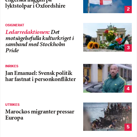
engelska flaggan på
lyktstolpar i Oxfordshire
2
OSIGNERAT
Ledarredaktionen
:
Det
motsägelsefulla kulturkriget i
samband med Stockholm
3
Pride
INRIKES
Jan Emanuel: Svensk politik
har fastnat i personkonflikter
4
UTRIKES
Marockos migranter pressar
Europa
5