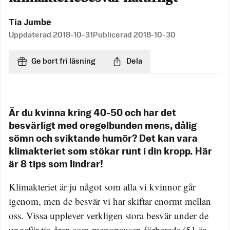
Tia Jumbe
Uppdaterad
2018-10-31
Publicerad
2018-10-30
Ge bort fri läsning
Dela
Är du kvinna kring 40-50 och har det
besvärligt med oregelbunden mens, dålig
sömn och sviktande humör? Det kan vara
klimakteriet som stökar runt i din kropp. Här
är 8 tips som lindrar!
Klimakteriet är ju något som alla vi kvinnor går
igenom, men de besvär vi har skiftar enormt mellan
oss. Vissa upplever verkligen stora besvär under de
ungefär tio åren som menopausen förbereds (51 är