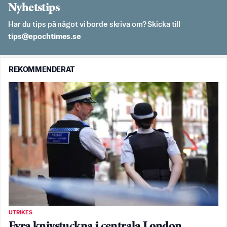
Nyhetstips
Har du tips på något vi borde skriva om? Skicka till
es.semithcope@spit
REKOMMENDERAT
UTRIKES
Fyra knivstuckna i centrala London