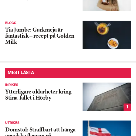
BLOGG
Tia Jumbe: Gurkmeja är
fantastisk – recept på Golden
Milk
MEST LÄSTA
INRIKES
Ytterligare oklarheter kring
Stina-fallet i Hörby
1
UTRIKES
Domstol: Straffbart att hänga