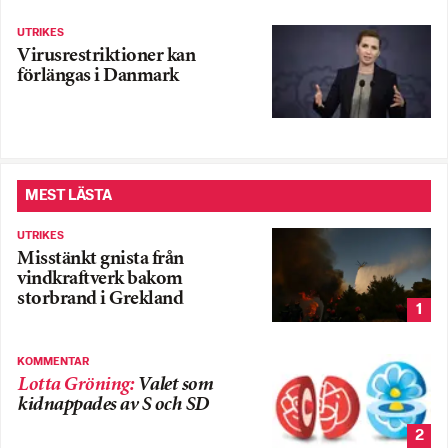
UTRIKES
Virusrestriktioner kan
förlängas i Danmark
MEST LÄSTA
UTRIKES
Misstänkt gnista från
vindkraftverk bakom
storbrand i Grekland
1
KOMMENTAR
Lotta Gröning
:
Valet som
kidnappades av S och SD
2