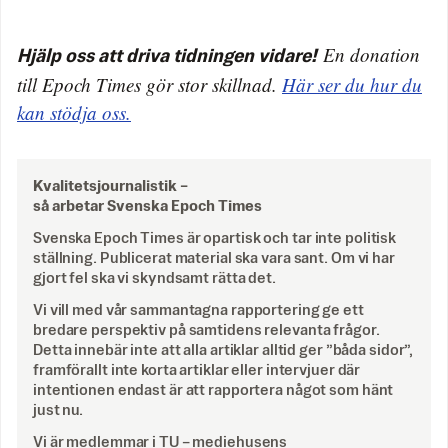
En donation
Hjälp oss att driva tidningen vidare!
till Epoch Times gör stor skillnad.
Här ser du hur du
kan stödja oss.
Kvalitetsjournalistik –
så arbetar Svenska Epoch Times
Svenska Epoch Times är opartisk och tar inte politisk
ställning. Publicerat material ska vara sant. Om vi har
gjort fel ska vi skyndsamt rätta det.
Vi vill med vår sammantagna rapportering ge ett
bredare perspektiv på samtidens relevanta frågor.
Detta innebär inte att alla artiklar alltid ger ”båda sidor”,
framförallt inte korta artiklar eller intervjuer där
intentionen endast är att rapportera något som hänt
just nu.
Vi är medlemmar i TU – mediehusens