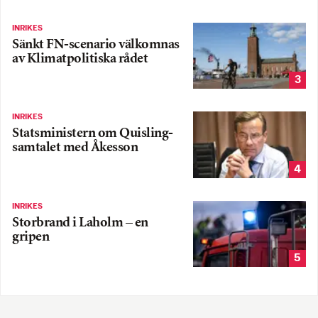
INRIKES
Sänkt FN-scenario välkomnas
av Klimatpolitiska rådet
3
INRIKES
Statsministern om Quisling-
samtalet med Åkesson
4
INRIKES
Storbrand i Laholm – en
gripen
5