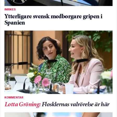
INRIKES
Ytterligare svensk medborgare gripen i
Spanien
KOMMENTAR
Lotta Gröning
:
Flosklernas valrörelse är här