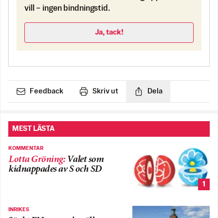
vill – ingen bindningstid.
Ja, tack!
Feedback
Skriv ut
Dela
MEST LÄSTA
KOMMENTAR
Lotta Gröning
:
Valet som
kidnappades av S och SD
1
INRIKES