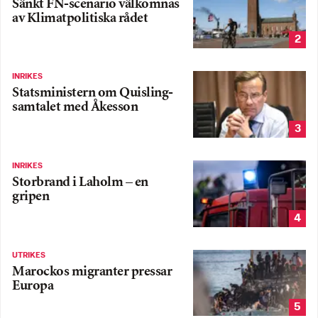
Sänkt FN-scenario välkomnas
av Klimatpolitiska rådet
2
INRIKES
Statsministern om Quisling-
samtalet med Åkesson
3
INRIKES
Storbrand i Laholm – en
gripen
4
UTRIKES
Marockos migranter pressar
Europa
5