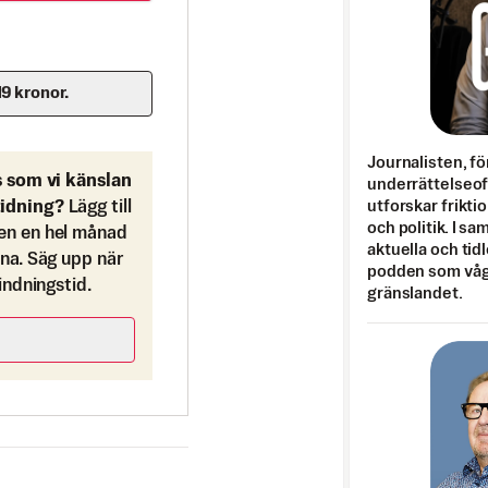
19 kronor.
Journalisten, fö
s som vi känslan
underrättelseo
utforskar frikti
tidning?
Lägg till
och politik. I s
en en hel månad
aktuella och tid
ona. Säg upp när
podden som vågar
bindningstid.
gränslandet.