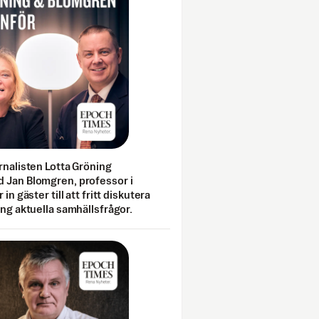
rnalisten Lotta Gröning
 Jan Blomgren, professor i
 in gäster till att fritt diskutera
ing aktuella samhällsfrågor.