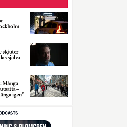
ör
Stockholm
 skjuter
das själva
l: Många
utsatta –
stänga igen”
PODCASTS