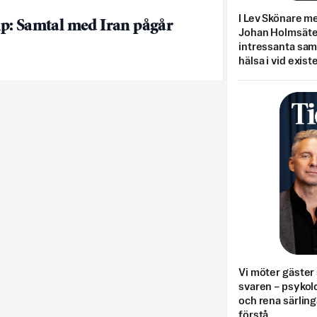
I Lev Skönare m
: Samtal med Iran pågår
Johan Holmsäter
intressanta sa
hälsa i vid exist
Vi möter gäster 
svaren – psykolo
och rena särling
förstå.