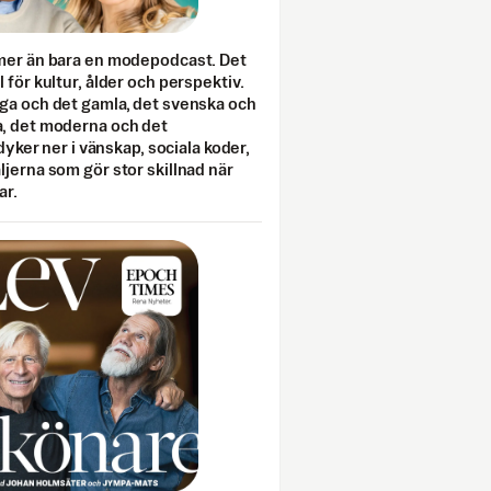
mer än bara en modepodcast. Det
 för kultur, ålder och perspektiv.
ga och det gamla, det svenska och
, det moderna och det
 dyker ner i vänskap, sociala koder,
jerna som gör stor skillnad när
ar.