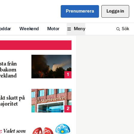
Prenumerera
Logga in
oddar
Weekend
Motor
Meny
Sök
ta från
k bakom
1
rekland
nkt skatt på
ajoritet
2
g
:
Valet som