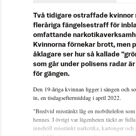
Två tidigare ostraffade kvinnor 
fleråriga fängelsestraff för inbl
omfattande narkotikaverksamhe
Kvinnorna förnekar brott, men p
åklagare ser hur så kallade "gr
som går under polisens radar är
för gängen.
Den 19-åriga kvinnan ligger i sängen och sov
in, en tisdagseftermiddag i april 2022.
"Bredvid misstänkt låg en mobiltelefon som
hennes. I övrigt var lägenheten täckt av ful
innehöll misstänkt narkotika, kartonger och