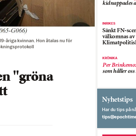
kidnappades a
INRIKES
Sänkt FN-sce
välkomnas av
19-åriga kvinnan. Hon åtalas nu för
Klimatpolitis
ökningsprotokoll
KRÖNIKA
Per Brinkemo
som håller os
en "gröna
tt
Nyhetstips
Har du tips på nå
es.semithcope@