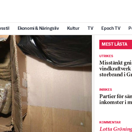
vsstil
Ekonomi & Näringsliv
Kultur
TV
Epoch TV
P
MEST LÄSTA
UTRIKES
Misstänkt gnis
vindkraftver
storbrand i G
INRIKES
Partier för sä
inkomster i m
KOMMENTAR
Lotta Grönin