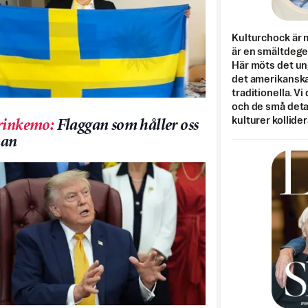
Kulturchock är 
är en smältdegel
Här möts det un
det amerikanska
traditionella. Vi
och de små detal
kulturer kollider
rinkemo
:
Flaggan som håller oss
an