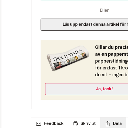
Eller
Lås upp endast denna artikel för 
Gillar du preci
av en pappers
papperstidning
för endast 1 kr
du vill – ingen 
Ja, tack!
Feedback
Skriv ut
Dela