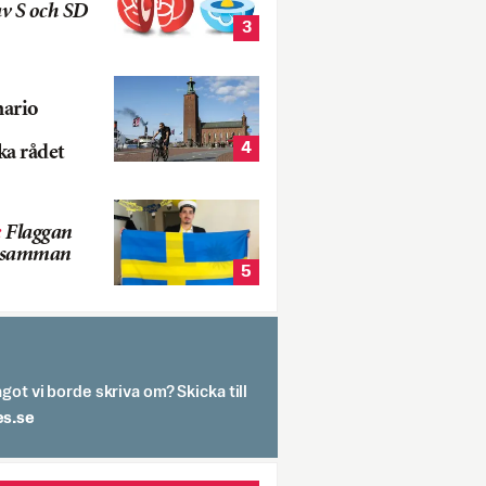
v S och SD
3
nario
4
ka rådet
:
Flaggan
s samman
5
got vi borde skriva om? Skicka till
spit