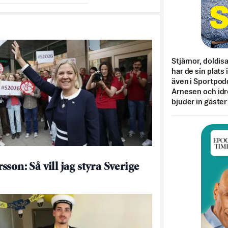
Stjärnor, doldis
har de sin plats 
även i Sportpod
Arnesen och idr
bjuder in gäster
son: Så vill jag styra Sverige