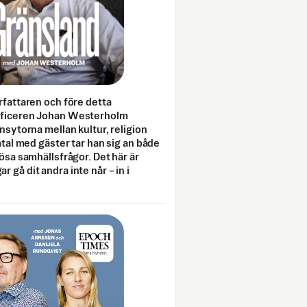
rfattaren och före detta
fficeren Johan Westerholm
onsytorna mellan kultur, religion
amtal med gäster tar han sig an både
lösa samhällsfrågor. Det här är
 gå dit andra inte når – in i