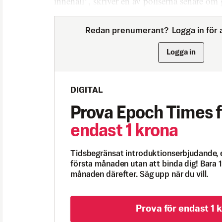
innehåll", skriver en av poliserna senare om 
Redan prenumerant?
Logga in för a
Logga in
DIGITAL
Prova Epoch Times f
endast 1 krona
Tidsbegränsat introduktionserbjudande, 
första månaden utan att binda dig! Bara 1
månaden därefter. Säg upp när du vill.
Prova för endast 1 k