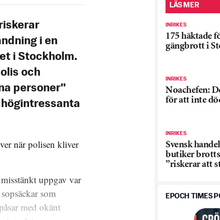
LÄS MER
riskerar
INRIKES
175 häktade f
andning i en
gängbrott i 
t i Stockholm.
olis och
INRIKES
öna personer"
Noachefen: De
för att inte dö
 högintressanta
INRIKES
er när polisen kliver
Svensk hande
butiker brotts
”riskerar att 
 misstänkt uppgav var
la sopsäckar som
EPOCH TIMES 
 påsar med okänt