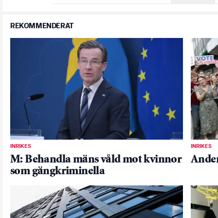
REKOMMENDERAT
INRIKES
INRIKES
M: Behandla mäns våld mot kvinnor
Anders
som gängkriminella