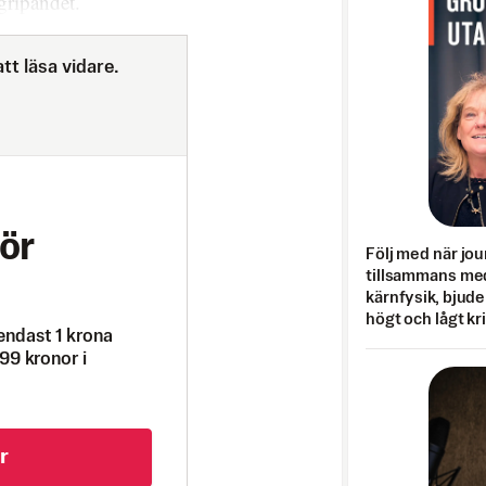
gripandet.
tt läsa vidare.
ör
Följ med när jou
tillsammans med
kärnfysik, bjuder
högt och lågt kr
endast 1 krona
99 kronor i
r