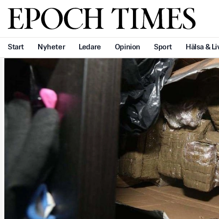
Svenska Epoch Times
Start
Nyheter
Ledare
Opinion
Sport
Hälsa & Li