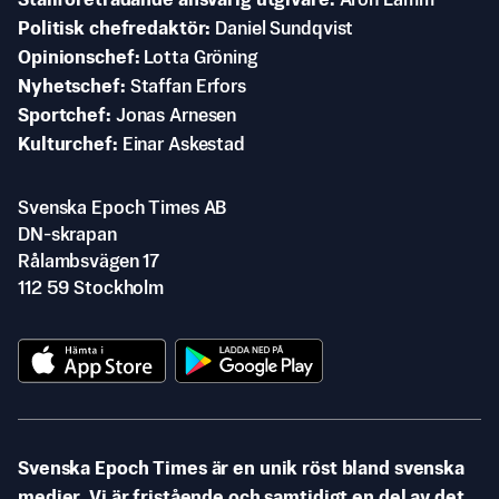
Ställföreträdande ansvarig utgivare
Aron Lamm
Politisk chefredaktör
Daniel Sundqvist
Opinionschef
Lotta Gröning
Nyhetschef
Staffan Erfors
Sportchef
Jonas Arnesen
Kulturchef
Einar Askestad
Svenska Epoch Times AB
DN-skrapan
Rålambsvägen 17
112 59 Stockholm
Svenska Epoch Times är en unik röst bland svenska
medier. Vi är fristående och samtidigt en del av det