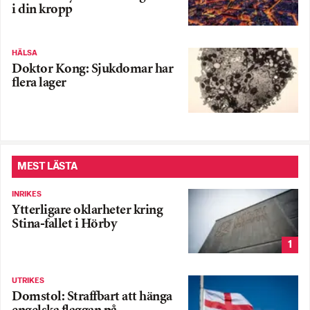
i din kropp
HÄLSA
Doktor Kong: Sjukdomar har
flera lager
MEST LÄSTA
INRIKES
Ytterligare oklarheter kring
Stina-fallet i Hörby
1
UTRIKES
Domstol: Straffbart att hänga