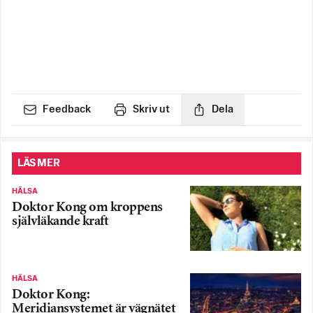
Feedback
Skriv ut
Dela
LÄS MER
HÄLSA
Doktor Kong om kroppens
självläkande kraft
HÄLSA
Doktor Kong:
Meridiansystemet är vägnätet