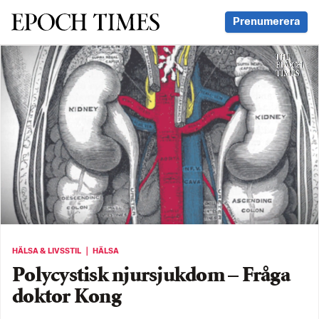
Svenska Epoch Times
Prenumerera
HÄLSA & LIVSSTIL ｜ HÄLSA
Polycystisk njursjukdom – Fråga
doktor Kong