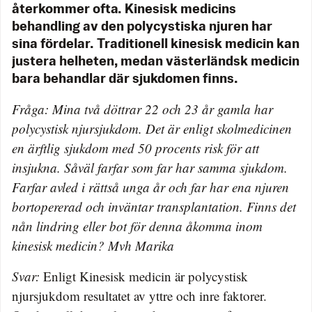
återkommer ofta. Kinesisk medicins
behandling av den polycystiska njuren har
sina fördelar. Traditionell kinesisk medicin kan
justera helheten, medan västerländsk medicin
bara behandlar där sjukdomen finns.
Fråga: Mina två döttrar 22 och 23 år gamla har
polycystisk njursjukdom. Det är enligt skolmedicinen
en ärftlig sjukdom med 50 procents risk för att
insjukna. Såväl farfar som far har samma sjukdom.
Farfar avled i rättså unga år och far har ena njuren
bortopererad och inväntar transplantation. Finns det
nån lindring eller bot för denna åkomma inom
kinesisk medicin? Mvh Marika
Svar:
Enligt Kinesisk medicin är polycystisk
njursjukdom resultatet av yttre och inre faktorer.