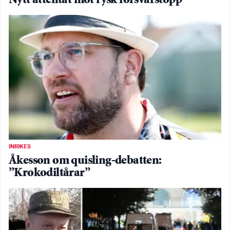
Nytt attentat mot rysk försvarstopp
INRIKES
Åkesson om quisling-debatten:
”Krokodiltårar”