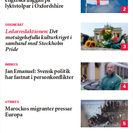
engelska flaggan på
lyktstolpar i Oxfordshire
2
OSIGNERAT
Ledarredaktionen
:
Det
motsägelsefulla kulturkriget i
samband med Stockholm
3
Pride
INRIKES
Jan Emanuel: Svensk politik
har fastnat i personkonflikter
4
UTRIKES
Marockos migranter pressar
Europa
5