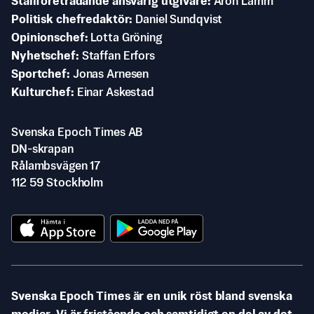
Ställföreträdande ansvarig utgivare
Aron Lamm
Politisk chefredaktör
Daniel Sundqvist
Opinionschef
Lotta Gröning
Nyhetschef
Staffan Erfors
Sportchef
Jonas Arnesen
Kulturchef
Einar Askestad
Svenska Epoch Times AB
DN-skrapan
Rålambsvägen 17
112 59 Stockholm
Svenska Epoch Times är en unik röst bland svenska