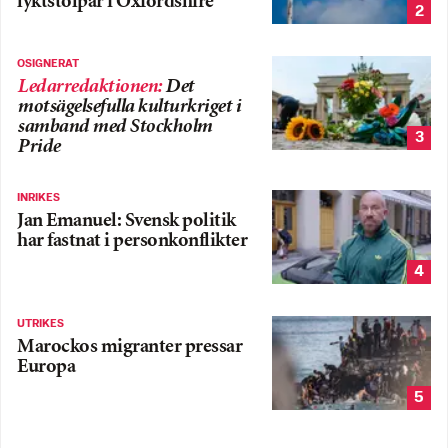
lyktstolpar i Oxfordshire
2
OSIGNERAT
Ledarredaktionen
:
Det
motsägelsefulla kulturkriget i
samband med Stockholm
3
Pride
INRIKES
Jan Emanuel: Svensk politik
har fastnat i personkonflikter
4
UTRIKES
Marockos migranter pressar
Europa
5