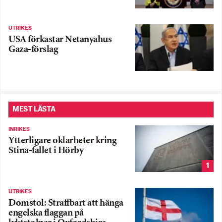
UTRIKES
USA förkastar Netanyahus
Gaza-förslag
MEST LÄSTA
INRIKES
Ytterligare oklarheter kring
Stina-fallet i Hörby
1
UTRIKES
Domstol: Straffbart att hänga
engelska flaggan på