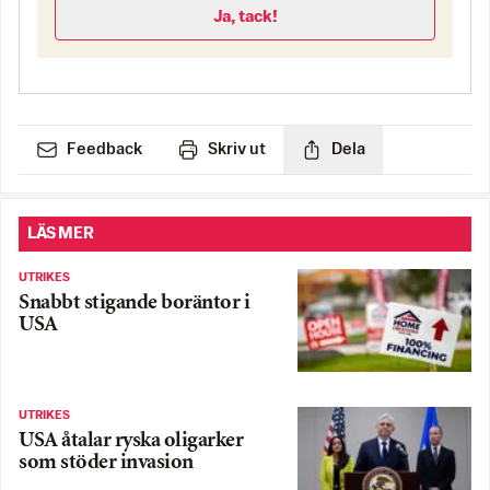
Ja, tack!
Feedback
Skriv ut
Dela
LÄS MER
UTRIKES
Snabbt stigande boräntor i
USA
UTRIKES
USA åtalar ryska oligarker
som stöder invasion