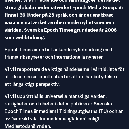
medier. Vi är fristående och samtidigt en del av det
stora globala medienätverket Epoch Media Group. Vi
finns i 36 länder på 23 språk och är det snabbast
växande nätverket av oberoende nyhetsmedier i
världen. Svenska Epoch Times grundades år 2006
som webbtidning.
Epoch Times är en heltäckande nyhetstidning med
främst riksnyheter och internationella nyheter.
Vi vill rapportera de viktiga händelserna i vår tid, inte för
att de är sensationella utan för att de har betydelse i
ett långsiktigt perspektiv.
Vi vill upprätthålla universella mänskliga värden,
rättigheter och friheter i det vi publicerar. Svenska
Epoch Times är medlem i Tidningsutgivarna (TU) och är
av ”särskild vikt för mediemångfalden” enligt
Mediestödsnämnden.