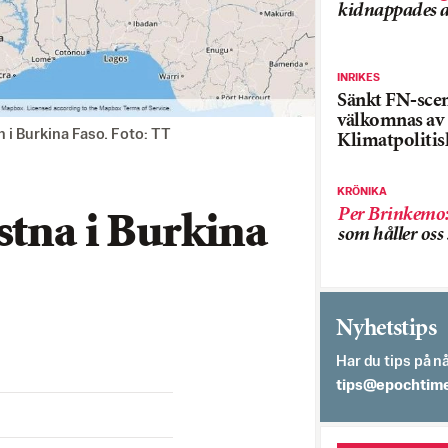
kidnappades a
INRIKES
Sänkt FN-sce
välkomnas av
 i Burkina Faso. Foto: TT
Klimatpolitis
KRÖNIKA
Per Brinkemo
stna i Burkina
som håller os
Nyhetstips
Har du tips på nå
es.semithcope@