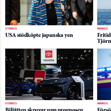
UTRIKES
INRIKES
USA stödköpte japanska yen
Friti
Tjörn
UTRIKES
INRIKES
Biljätten skruvar upp prognosen
Försö