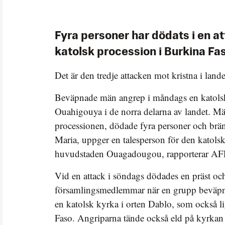
Fyra personer har dödats i en a
katolsk procession i Burkina Fa
Det är den tredje attacken mot kristna i lande
Beväpnade män angrep i måndags en katolsk
Ouahigouya i de norra delarna av landet. M
processionen, dödade fyra personer och brän
Maria, uppger en talesperson för den katols
huvudstaden Ouagadougou, rapporterar AF
Vid en attack i söndags dödades en präst oc
församlingsmedlemmar när en grupp beväpn
en katolsk kyrka i orten Dablo, som också l
Faso. Angriparna tände också eld på kyrkan o