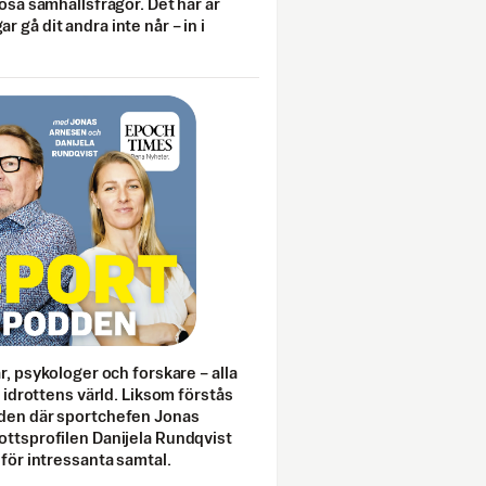
lösa samhällsfrågor. Det här är
 gå dit andra inte når – in i
ar, psykologer och forskare – alla
i idrottens värld. Liksom förstås
den där sportchefen Jonas
ottsprofilen Danijela Rundqvist
 för intressanta samtal.