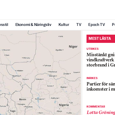
vsstil
Ekonomi & Näringsliv
Kultur
TV
Epoch TV
P
MEST LÄSTA
UTRIKES
Misstänkt gnis
vindkraftver
storbrand i G
INRIKES
Partier för sä
inkomster i m
KOMMENTAR
Lotta Grönin