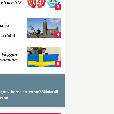
v S och SD
3
nario
4
ka rådet
:
Flaggan
s samman
5
got vi borde skriva om? Skicka till
spit