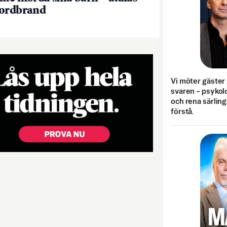
mordbrand
Vi möter gäster 
svaren – psykolo
och rena särling
förstå.