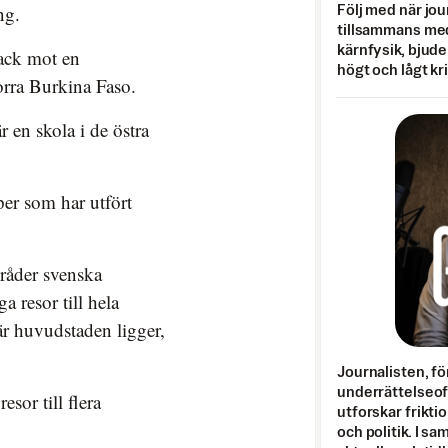
ng.
Följ med när jou
tillsammans med
kärnfysik, bjuder
tack mot en
högt och lågt kr
orra Burkina Faso.
r en skola i de östra
per som har utfört
vråder svenska
a resor till hela
r huvudstaden ligger,
Journalisten, fö
underrättelseo
esor till flera
utforskar frikti
och politik. I s