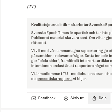
(TT)
Kvalitetsjournalistik –
så arbetar Svenska Ep
Svenska Epoch Times är opartisk och tar inte pol
Publicerat material ska vara sant. Om vi har gjo
rätta det.
Vi vill med vår sammantagna rapportering ge e
på samtidens relevanta frågor. Detta innebär inte 
ger ”båda sidor”, framförallt inte korta artiklar 
intentionen endast är att rapportera något som
Vi är medlemmar i TU – mediehusens branschor
de
pressetiska reglerna
vi följer.
Feedback
Skriv ut
Dela