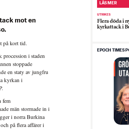
LÄS MER
UTRIKES
ttack mot en
Flera döda i n
kyrkattack i 
so.
t på kort tid.
EPOCH TIMES 
 procession i staden
ännen stoppade
de en staty av jungfru
ka kyrkan i
P.
h fem
ade män stormade in i
igger i norra Burkina
ch på flera affärer i