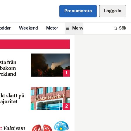
Prenumerera
Logga in
oddar
Weekend
Motor
Meny
Sök
ta från
k bakom
1
rekland
nkt skatt på
ajoritet
2
g
:
Valet som