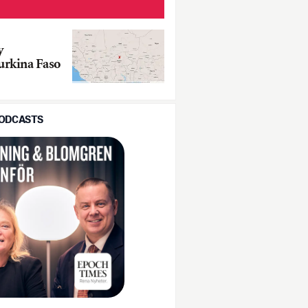
y
Burkina Faso
PODCASTS