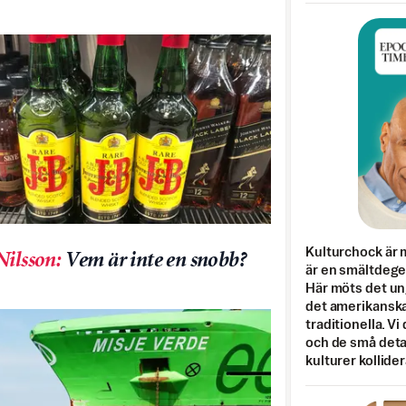
Kulturchock är 
Nilsson
:
Vem är inte en snobb?
är en smältdegel
Här möts det un
det amerikanska
traditionella. Vi
och de små detal
kulturer kollider