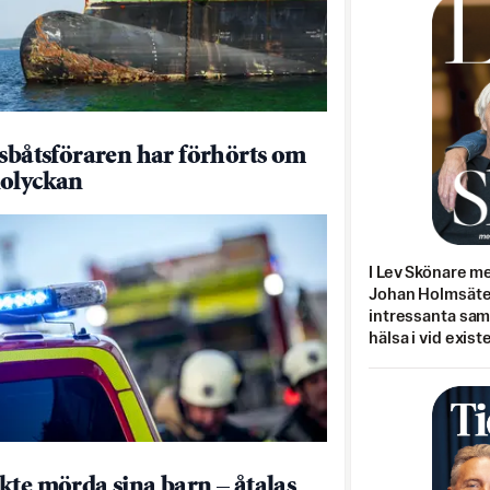
dsbåtsföraren har förhörts om
olyckan
I Lev Skönare m
Johan Holmsäter
intressanta sa
hälsa i vid exist
kte mörda sina barn – åtalas