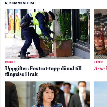
REKOMMENDERAT
INRIKES
KÅSERI
Uppgifter: Foxtrot-topp dömd till
Arne 
fängelse i Irak