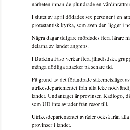
närheten innan de plundrade en vårdinrättni
I slutet av april dödades sex personer i en at
protestantisk kyrka, som även den ligger i n
Några dagar tidigare mördades flera lärare nä
delarna av landet angreps.
I Burkina Faso verkar flera jihadistiska grup
många dödliga attacker på senare tid.
På grund av det förändrade säkerhetsläget a
utrikesdepartementet från alla icke nödvändig
landet. Undantaget är provinsen Kadiogo, dä
som UD inte avråder från resor till.
Utrikesdepartementet avråder också från alla r
provinser i landet.