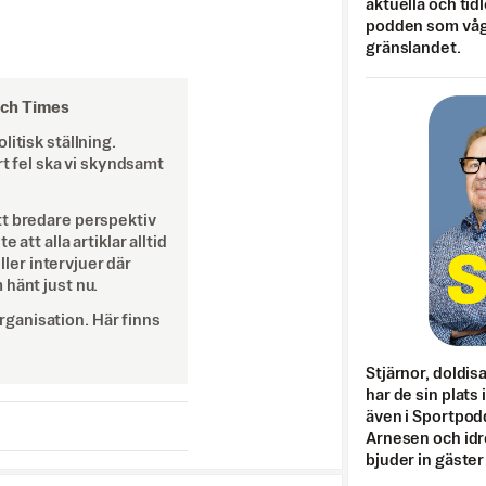
aktuella och tid
podden som vågar
gränslandet.
och Times
itisk ställning.
rt fel ska vi skyndsamt
tt bredare perspektiv
att alla artiklar alltid
eller intervjuer där
 hänt just nu.
ganisation. Här finns
Stjärnor, doldis
har de sin plats 
även i Sportpod
Arnesen och idr
bjuder in gäster