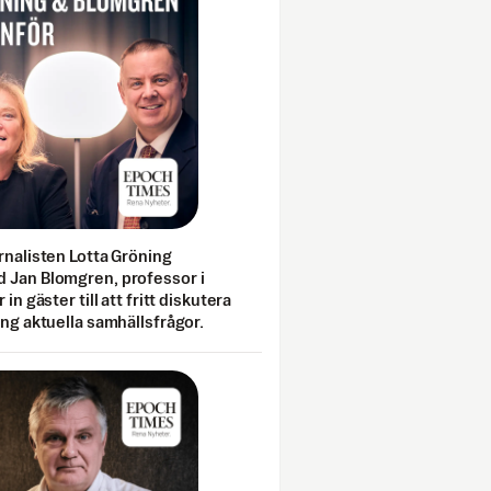
rnalisten Lotta Gröning
 Jan Blomgren, professor i
 in gäster till att fritt diskutera
ing aktuella samhällsfrågor.