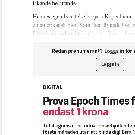
läkande berättande.
Hennes egen berättelse börjar i Köpenhamn
en amerikansk mor. Som liten flyttade hon m
Hongkong och redan vid tio års ålder behär
Redan prenumerant?
Logga in för a
Logga in
DIGITAL
Prova Epoch Times f
endast 1 krona
Tidsbegränsat introduktionserbjudande, 
första månaden utan att binda dig! Bara 1