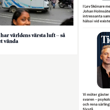
I Lev Skönare m
Johan Holmsäter
intressanta sa
hälsa i vid exist
har världens värsta luft – så
et vända
Vi möter gäster 
svaren – psykolo
och rena särling
förstå.