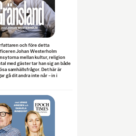
rfattaren och före detta
fficeren Johan Westerholm
onsytorna mellan kultur, religion
amtal med gäster tar han sig an både
lösa samhällsfrågor. Det här är
 gå dit andra inte når – in i