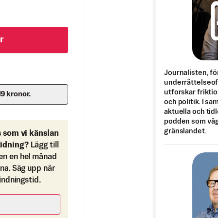
r
Journalisten, fö
underrättelseo
utforskar frikti
19 kronor.
och politik. I s
aktuella och tid
podden som vågar
gränslandet.
s som vi känslan
tidning?
Lägg till
en en hel månad
ona. Säg upp när
bindningstid.