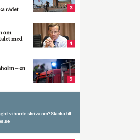
3
ka rådet
rn om
talet med
4
aholm – en
5
got vi borde skriva om? Skicka till
spit