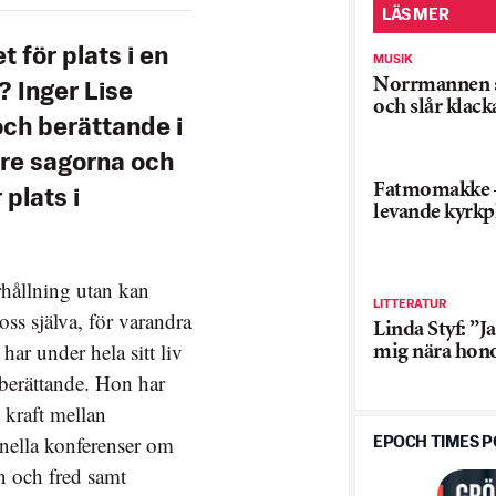
LÄS MER
 för plats i en
MUSIK
Norrmannen 
d? Inger Lise
och slår klack
och berättande i
ldre sagorna och
Fatmomakke 
 plats i
levande kyrkpl
erhållning utan kan
LITTERATUR
oss själva, för varandra
Linda Styf: ”J
 har under hela sitt liv
mig nära ho
 berättande. Hon har
 kraft mellan
onella konferenser om
EPOCH TIMES 
n och fred samt