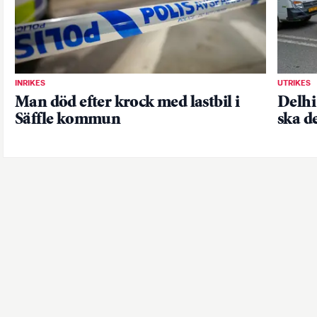
INRIKES
UTRIKES
Man död efter krock med lastbil i
Delhi 
Säffle kommun
ska d