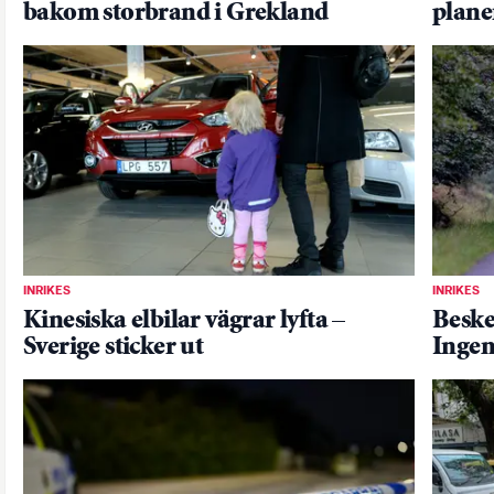
bakom storbrand i Grekland
plane
INRIKES
INRIKES
Kinesiska elbilar vägrar lyfta –
Beske
Sverige sticker ut
Ingen