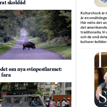
rat skoldåd
Kulturchock är 
är en smältdegel
Här möts det un
det amerikanska
traditionella. Vi
och de små detal
kulturer kollider
det om nya svinpestlarmet:
 fara