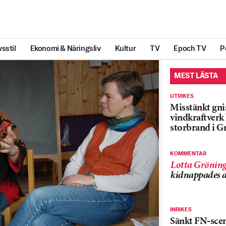
vsstil
Ekonomi & Näringsliv
Kultur
TV
Epoch TV
P
MEST LÄSTA
UTRIKES
Misstänkt gnis
vindkraftver
storbrand i G
KOMMENTAR
Lotta Grönin
kidnappades a
INRIKES
Sänkt FN-sce