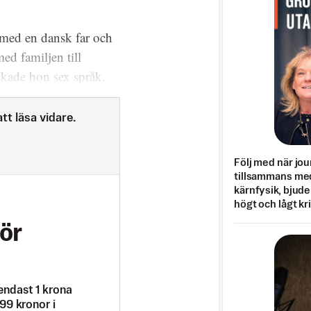
 med en dansk far och
ed familjen till
skade hon sex språk.
tt läsa vidare.
Följ med när jou
tillsammans med
kärnfysik, bjuder
högt och lågt kr
ör
endast 1 krona
99 kronor i