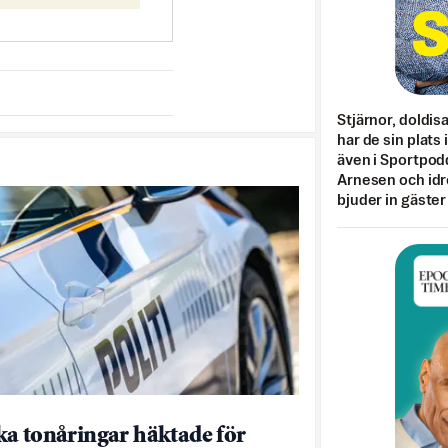
Stjärnor, doldis
har de sin plats 
även i Sportpod
Arnesen och idr
bjuder in gäster
a tonåringar häktade för