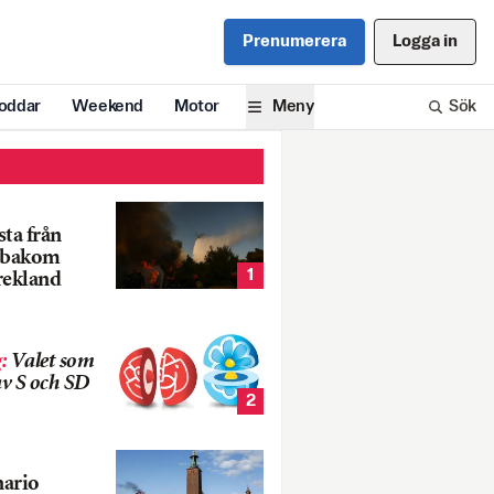
Prenumerera
Logga in
oddar
Weekend
Motor
Meny
Sök
ta från
k bakom
1
rekland
g
:
Valet som
v S och SD
2
nario