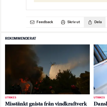
Feedback
Skriv ut
Dela
REKOMMENDERAT
UTRIKES
UTRIKES
Misstänkt gnista från vindkraftverk
Dansk