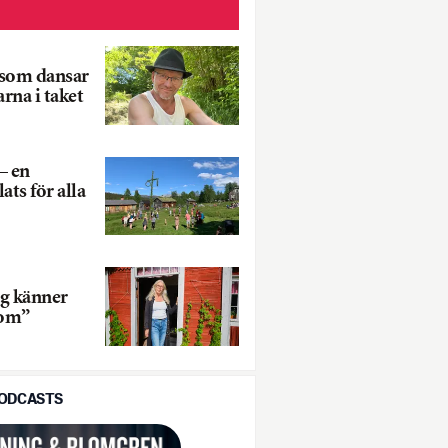
som dansar
arna i taket
– en
ats för alla
ag känner
nom”
PODCASTS