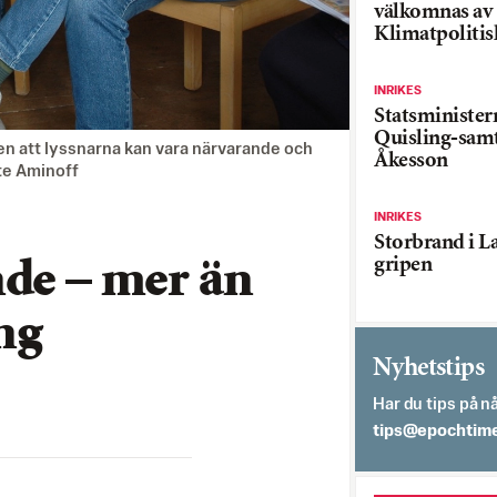
välkomnas av
Klimatpolitis
INRIKES
Statsministe
Quisling-sam
en att lyssnarna kan vara närvarande och
Åkesson
tte Aminoff
INRIKES
Storbrand i L
gripen
nde – mer än
ng
Nyhetstips
Har du tips på nå
es.semithcope@