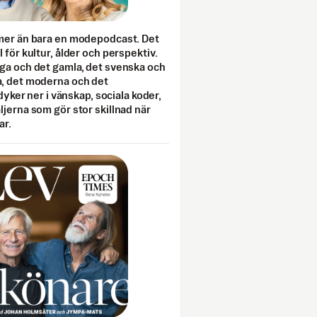
mer än bara en modepodcast. Det
 för kultur, ålder och perspektiv.
ga och det gamla, det svenska och
, det moderna och det
 dyker ner i vänskap, sociala koder,
jerna som gör stor skillnad när
ar.