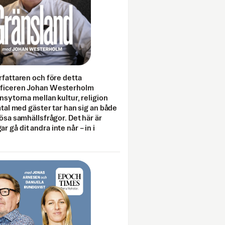
rfattaren och före detta
fficeren Johan Westerholm
onsytorna mellan kultur, religion
amtal med gäster tar han sig an både
lösa samhällsfrågor. Det här är
 gå dit andra inte når – in i