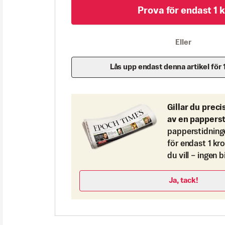
Prova för endast 1 k
Eller
Lås upp endast denna artikel för 
Gillar du preci
av en pappers
papperstidning
för endast 1 kr
du vill – ingen 
Ja, tack!