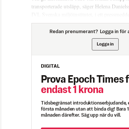
transporterade utsläpp, säger Helena Daniels
IVL Svenska miljöinstitutet, i ett pressmedd
Redan prenumerant?
Logga in för a
Logga in
DIGITAL
Prova Epoch Times f
endast 1 krona
Tidsbegränsat introduktionserbjudande, 
första månaden utan att binda dig! Bara 1
månaden därefter. Säg upp när du vill.