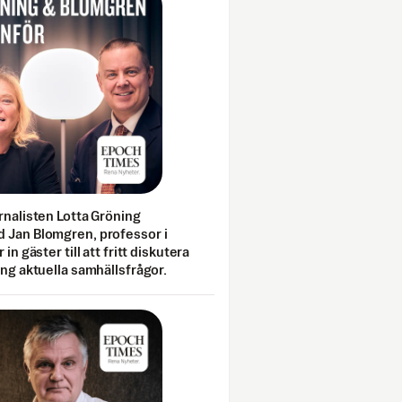
rnalisten Lotta Gröning
 Jan Blomgren, professor i
 in gäster till att fritt diskutera
ing aktuella samhällsfrågor.