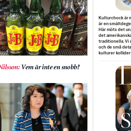
Kulturchock är 
är en smältdegel
Här möts det un
det amerikanska
traditionella. Vi
och de små detal
kulturer kollider
Nilsson
:
Vem är inte en snobb?