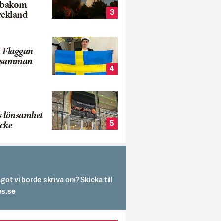
k bakom
3
rekland
:
Flaggan
s samman
4
s lönsamhet
5
cke
got vi borde skriva om? Skicka till
spit