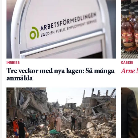
INRIKES
KÅSERI
Tre veckor med nya lagen: Så många
Arne 
anmälda