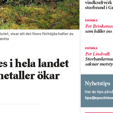
vindkraftver
storbrand i G
KRÖNIKA
Per Brinkemo
som håller os
et, visar att det finns förhöjda halter av
Lantto
KRÖNIKA
Per Lindvall
:
Storbankerna
 i hela landet
saknar motsty
metaller ökar
Nyhetstips
Har du tips på nå
es.semithcope@