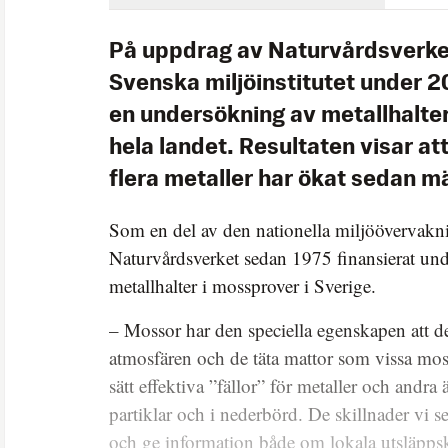
På uppdrag av Naturvårdsverke
Svenska miljöinstitutet under 
en undersökning av metallhalter
hela landet. Resultaten visar at
flera metaller har ökat sedan m
Som en del av den nationella miljöövervakn
Naturvårdsverket sedan 1975 finansierat un
metallhalter i mossprover i Sverige.
– Mossor har den speciella egenskapen att de
atmosfären och de täta mattor som vissa moss
sätt effektiva ”fällor” för metaller och andra
partiklar och i nederbörd. De skillnader vi s
och ge information både om lokala utsläpps