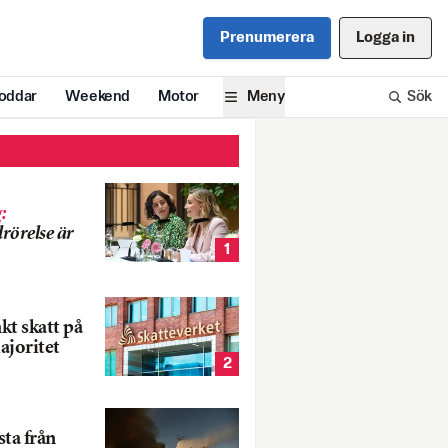
Prenumerera
Logga in
oddar
Weekend
Motor
Meny
Sök
g
:
rörelse är
1
nkt skatt på
ajoritet
2
ta från