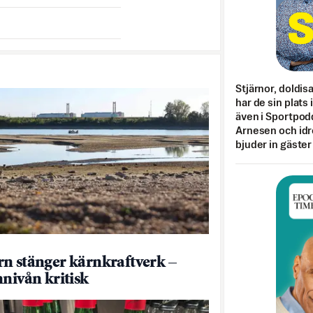
Stjärnor, doldis
har de sin plats 
även i Sportpod
Arnesen och idr
bjuder in gäster
n stänger kärnkraftverk –
nnivån kritisk