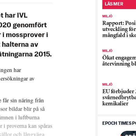
LÄS MER
t har IVL
MILJÖ
Rapport: Posi
2020 genomfört
utveckling för
 i mossprover i
mångfald i sk
t halterna av
MILJÖ
ätningarna 2015.
Ökat engagem
återvinning b
ingen har
dersökningar av
MILJÖ
EU förbjuder 
svårnedbrytb
 får sin näring från
kemikalier
or bildar blir på så
 ämnen i luftburna
EPOCH TIMES 
er i proverna kan spåras
källor och långväga