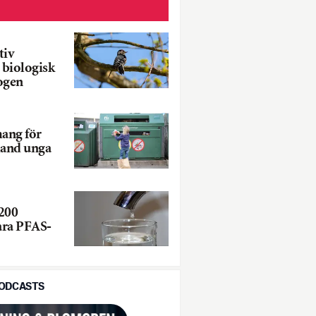
tiv
 biologisk
ogen
ang för
land unga
200
ara PFAS-
PODCASTS