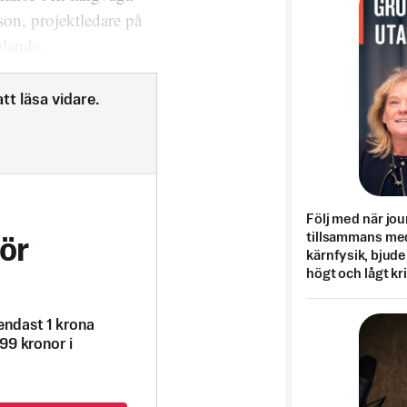
son, projektledare på
elande.
tt läsa vidare.
Följ med när jou
tillsammans med
ör
kärnfysik, bjuder
högt och lågt kr
endast 1 krona
99 kronor i