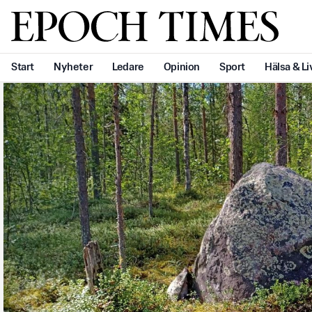
Svenska Epoch Times
Start
Nyheter
Ledare
Opinion
Sport
Hälsa & Li