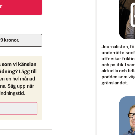
r
19 kronor.
Journalisten, fö
underrättelseo
utforskar frikti
s som vi känslan
och politik. I s
aktuella och tid
tidning?
Lägg till
podden som vågar
en en hel månad
gränslandet.
ona. Säg upp när
bindningstid.