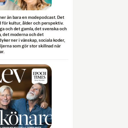
mer än bara en modepodcast. Det
 för kultur, ålder och perspektiv.
ga och det gamla, det svenska och
, det moderna och det
 dyker ner i vänskap, sociala koder,
jerna som gör stor skillnad när
ar.