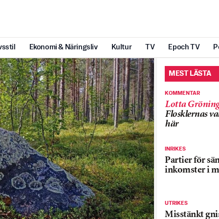
vsstil
Ekonomi & Näringsliv
Kultur
TV
Epoch TV
P
MEST LÄSTA
KOMMENTAR
Lotta Grönin
Flosklernas val
här
INRIKES
Partier för sä
inkomster i m
UTRIKES
Misstänkt gnis