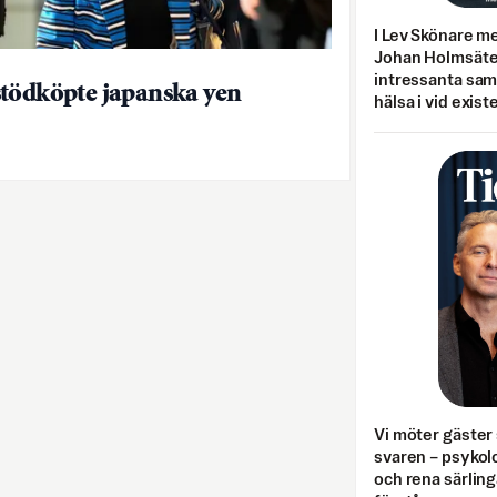
I Lev Skönare m
Johan Holmsäter
intressanta sa
tödköpte japanska yen
hälsa i vid exist
Vi möter gäster 
svaren – psykolo
och rena särling