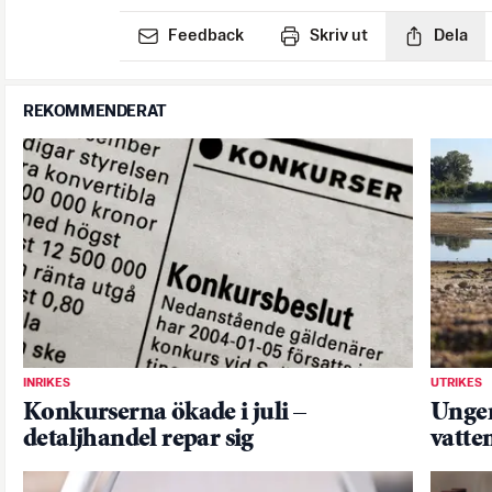
Feedback
Skriv ut
Dela
REKOMMENDERAT
INRIKES
UTRIKES
Konkurserna ökade i juli –
Unger
detaljhandel repar sig
vatte