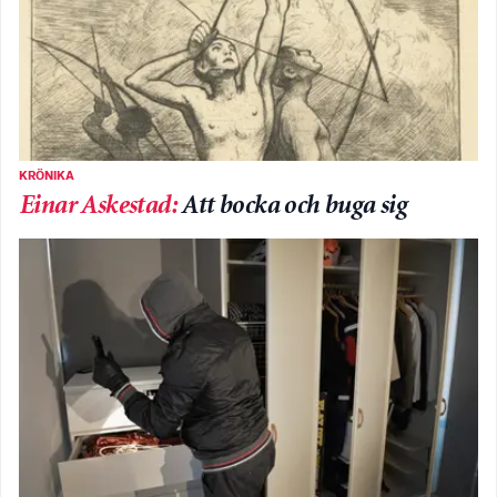
KRÖNIKA
Einar Askestad
:
Att bocka och buga sig