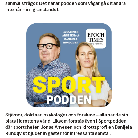
samhällsfrågor. Det här är podden som vågar gå dit andra
inte når – in i gränslandet.
Stjärnor, doldisar, psykologer och forskare – alla har de sin
plats i idrottens värld. Liksom förstås även i Sportpodden
där sportchefen Jonas Arnesen och idrottsprofilen Danijela
Rundqvist bjuder in gäster för intressanta samtal.