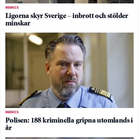
INRIKES
Ligorna skyr Sverige – inbrott och stölder
minskar
INRIKES
Polisen: 188 kriminella gripna utomlands i
år