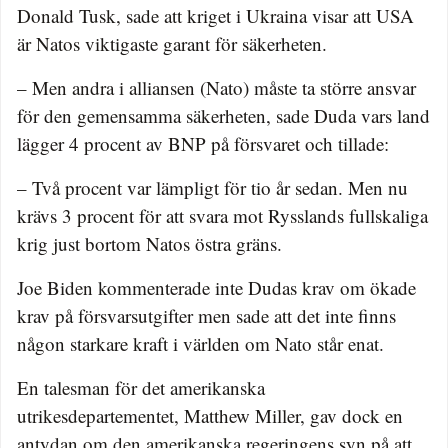
Donald Tusk, sade att kriget i Ukraina visar att USA
är Natos viktigaste garant för säkerheten.
– Men andra i alliansen (Nato) måste ta större ansvar
för den gemensamma säkerheten, sade Duda vars land
lägger 4 procent av BNP på försvaret och tillade:
– Två procent var lämpligt för tio år sedan. Men nu
krävs 3 procent för att svara mot Rysslands fullskaliga
krig just bortom Natos östra gräns.
Joe Biden kommenterade inte Dudas krav om ökade
krav på försvarsutgifter men sade att det inte finns
någon starkare kraft i världen om Nato står enat.
En talesman för det amerikanska
utrikesdepartementet, Matthew Miller, gav dock en
antydan om den amerikanska regeringens syn på att