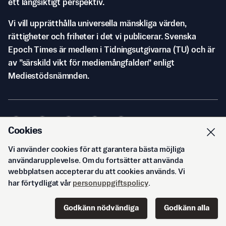
ett långsiktigt perspektiv.
Vi vill upprätthålla universella mänskliga värden,
rättigheter och friheter i det vi publicerar. Svenska
Epoch Times är medlem i Tidningsutgivarna (TU) och är
av ”särskild vikt för mediemångfalden” enligt
Mediestödsnämnden.
Cookies
Vi använder cookies för att garantera bästa möjliga
© Svenska Epoch Times AB
2026
användarupplevelse. Om du fortsätter att använda
webbplatsen accepterar du att cookies används. Vi
har förtydligat vår
personuppgiftspolicy
.
Godkänn nödvändiga
Godkänn alla
Start
Innehåll
Podd
Senaste
Logga in