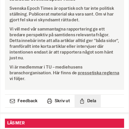
Svenska Epoch Times är opartisk och tar inte politisk
ställning. Publicerat material ska vara sant. Om vi har
gjort fel ska vi skyndsamt rätta det.
Vi vill med vår sammantagna rapportering ge ett
bredare perspektiv på samtidens relevanta frågor.
Detta innebär inte att alla artiklar alltid ger ”båda sidor”,
framförallt inte korta artiklar eller intervjuer där
intentionen endast är att rapportera något som hänt
just nu.
Vi är medlemmar i TU – mediehusens
branschorganisation. Här finns de
pressetiska reglerna
vi följer.
Feedback
Skriv ut
Dela
LÄS MER