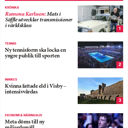
KRÖNIKA
Ramona Karlsson
:
Mats i
Säffle utvecklar transmissioner
i världsklass
1
TENNIS
Ny tennisform ska locka en
yngre publik till sporten
2
INRIKES
Kvinna fattade eld i Visby –
intensivvårdas
3
EKONOMI & NÄRINGSLIV
Meta döms till ny
miljardsmäll