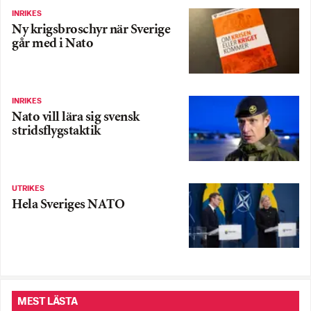
INRIKES
Ny krigsbroschyr när Sverige
går med i Nato
INRIKES
Nato vill lära sig svensk
stridsflygstaktik
UTRIKES
Hela Sveriges NATO
MEST LÄSTA