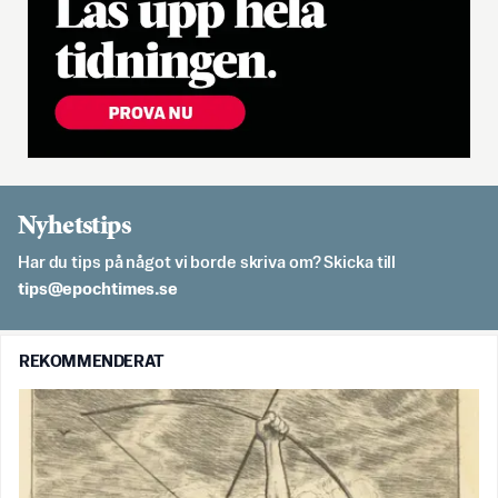
Nyhetstips
Har du tips på något vi borde skriva om? Skicka till
es.semithcope@spit
REKOMMENDERAT