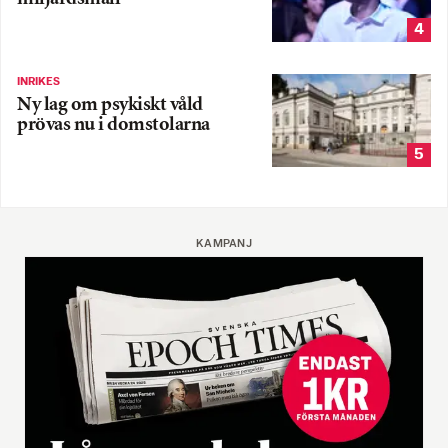
4
INRIKES
Ny lag om psykiskt våld
prövas nu i domstolarna
5
KAMPANJ