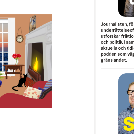
Journalisten, fö
underrättelseo
utforskar frikti
och politik. I s
aktuella och tid
podden som vågar
gränslandet.