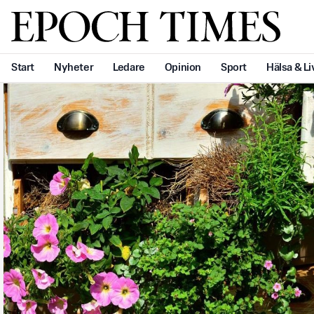
Svenska Epoch Times
Start
Nyheter
Ledare
Opinion
Sport
Hälsa & Li