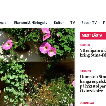
vsstil
Ekonomi & Näringsliv
Kultur
TV
Epoch TV
P
MEST LÄSTA
INRIKES
Ytterligare ok
kring Stina-fa
UTRIKES
Domstol: Straf
hänga engelsk
på lyktstolpar 
Oxfordshire
OSIGNERAT