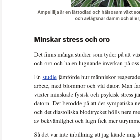
Ampellilja är en lättodlad och hälsosam växt s
och avlägsnar damm och aller
Minskar stress och oro
Det finns många studier som tyder på att väx
och oro och ha en lugnande inverkan på oss
En
studie
jämförde hur människor reagerade 
arbete, med blommor och vid dator. Man fan
växter minskade fysisk och psykisk stress jä
datorn. Det berodde på att det sympatiska ne
och det diastoliska blodtrycket hölls nere m
av bekvämlighet och lugn fick mer utrymme
Så det var inte inbillning att jag kände mig l