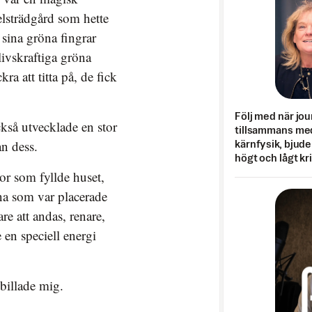
elsträdgård som hette
 sina gröna fingrar
livskraftiga gröna
ra att titta på, de fick
Följ med när jou
ckså utvecklade en stor
tillsammans med
an dess.
kärnfysik, bjuder
högt och lågt kr
or som fyllde huset,
na som var placerade
re att andas, renare,
en speciell energi
billade mig.