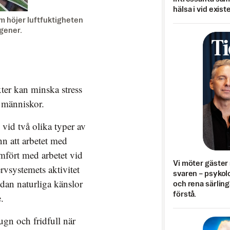
hälsa i vid exist
om höjer luftfuktigheten
gener.
ter kan minska stress
 människor.
vid två olika typer av
n att arbetet med
mfört med arbetet vid
Vi möter gäster 
rvsystemets aktivitet
svaren – psykolo
edan naturliga känslor
och rena särling
förstå.
.
ugn och fridfull när