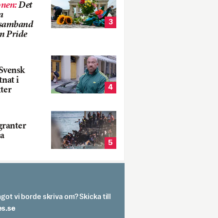
onen
:
Det
a
3
i samband
m Pride
Svensk
tnat i
4
ter
ranter
a
5
got vi borde skriva om? Skicka till
spit