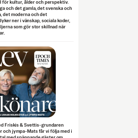
 för kultur, ålder och perspektiv.
ga och det gamla, det svenska och
, det moderna och det
 dyker ner i vänskap, sociala koder,
jerna som gör stor skillnad när
ar.
ed Friskis & Svettis-grundaren
 och jympa-Mats får vi följa med i
mtal med spännande gäster om