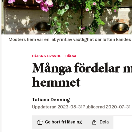
Mosters hem var en labyrint av växtlighet där luften kände
HÄLSA & LIVSSTIL ｜ HÄLSA
Många fördelar m
hemmet
Tatiana Denning
Uppdaterad
2023-08-31
Publicerad
2020-07-31
Ge bort fri läsning
Dela