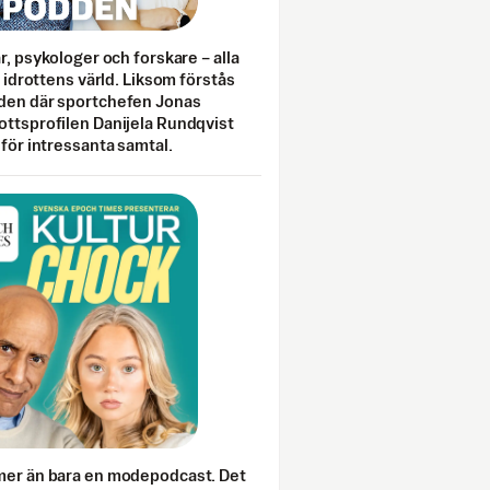
ar, psykologer och forskare – alla
i idrottens värld. Liksom förstås
den där sportchefen Jonas
ottsprofilen Danijela Rundqvist
 för intressanta samtal.
mer än bara en modepodcast. Det