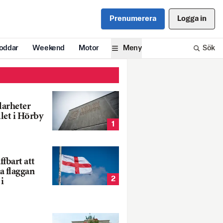
Prenumerera
Logga in
oddar
Weekend
Motor
Meny
Sök
larheter
llet i Hörby
1
fbart att
a flaggan
2
i