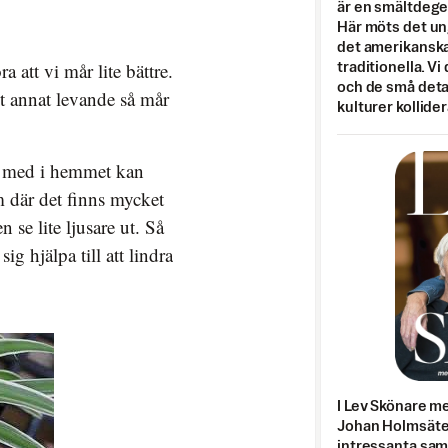
är en smältdegel
Här möts det un
det amerikanska
 att vi mår lite bättre.
traditionella. Vi
och de små detal
t annat levande så mår
kulturer kollider
r med i hemmet kan
m där det finns mycket
 se lite ljusare ut. Så
ig hjälpa till att lindra
I Lev Skönare m
Johan Holmsäter
intressanta sa