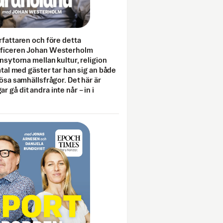
rfattaren och före detta
fficeren Johan Westerholm
onsytorna mellan kultur, religion
amtal med gäster tar han sig an både
lösa samhällsfrågor. Det här är
 gå dit andra inte når – in i