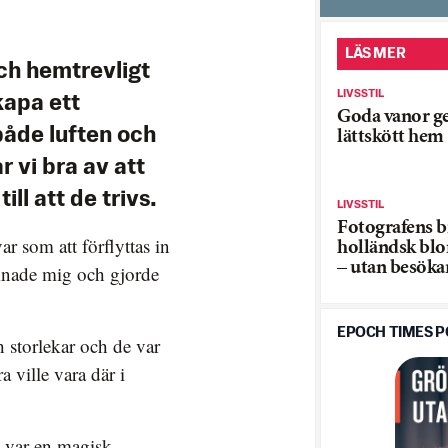
LÄS MER
och hemtrevligt
LIVSSTIL
kapa ett
Goda vanor ge
åde luften och
lättskött hem
 vi bra av att
ll att de trivs.
LIVSSTIL
Fotografens b
ar som att förflyttas in
holländsk bl
– utan besöka
mnade mig och gjorde
EPOCH TIMES 
 storlekar och de var
 ville vara där i
s var en magisk