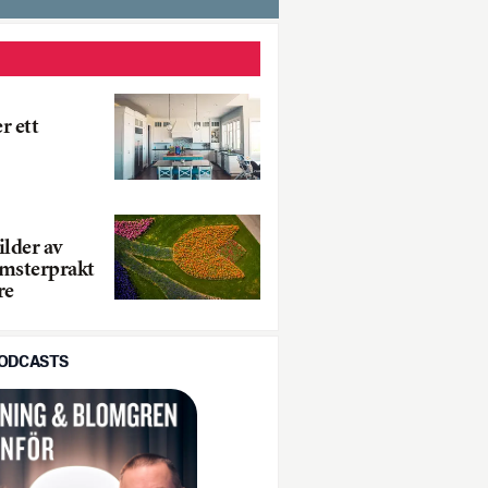
r ett
ilder av
omsterprakt
re
PODCASTS