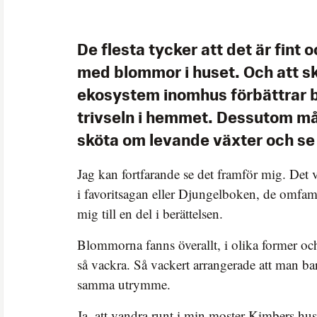
De flesta tycker att det är fint 
med blommor i huset. Och att s
ekosystem inomhus förbättrar b
trivseln i hemmet. Dessutom mår
sköta om levande växter och se ti
Jag kan fortfarande se det framför mig. Det v
i favoritsagan eller Djungelboken, de omfa
mig till en del i berättelsen.
Blommorna fanns överallt, i olika former och
så vackra. Så vackert arrangerade att man bara
samma utrymme.
Ja, att vandra runt i min moster Kimbers hu