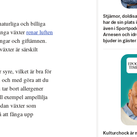
Stjärnor, doldis
naturliga och billiga
har de sin plats 
även i Sportpod
Många växter
renar luften
Arnesen och idr
ingar och giftämnen.
bjuder in gäster
xter är särskilt
syre, vilket är bra för
ll och med göra att du
 tar bort allergener
l exempel ampellilja
 medan växter som
på att fånga upp
Kulturchock är 