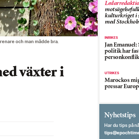
Ledarredakti
motsägelsefull
kulturkriget 
med Stockhol
INRIKES
s renare och man mådde bra.
Jan Emanuel: 
politik har fas
personkonflik
ed växter i
UTRIKES
Marockos mig
pressar Europ
Nyhetstips
Har du tips på nå
es.semithcope@