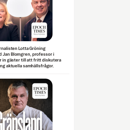
rnalisten Lotta Gröning
 Jan Blomgren, professor i
 in gäster till att fritt diskutera
ing aktuella samhällsfrågor.