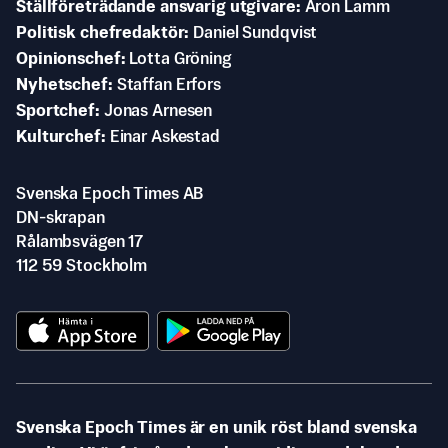
Ställföreträdande ansvarig utgivare
Aron Lamm
Politisk chefredaktör
Daniel Sundqvist
Opinionschef
Lotta Gröning
Nyhetschef
Staffan Erfors
Sportchef
Jonas Arnesen
Kulturchef
Einar Askestad
Svenska Epoch Times AB
DN-skrapan
Rålambsvägen 17
112 59 Stockholm
Svenska Epoch Times är en unik röst bland svenska