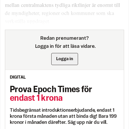
mellan central­maktens tydliga riktlinjer är enormt till
de myndigheter, regio­­ner och kommuner som ska
verkställa uppdraget.
Redan prenumerant?
Logga in för att läsa vidare.
Logga in
DIGITAL
Prova Epoch Times för
endast 1 krona
Tidsbegränsat introduktionserbjudande, endast 1
krona första månaden utan att binda dig! Bara 199
kronor i månaden därefter. Säg upp när du vill.