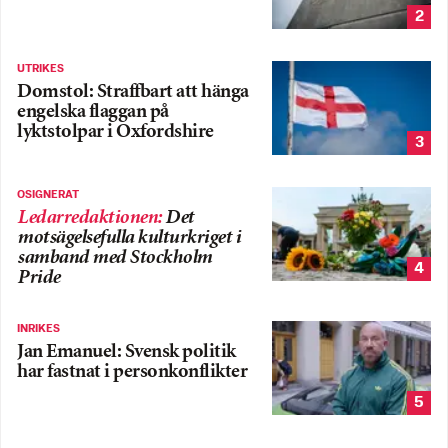
2
UTRIKES
Domstol: Straffbart att hänga
engelska flaggan på
lyktstolpar i Oxfordshire
3
OSIGNERAT
Ledarredaktionen
:
Det
motsägelsefulla kulturkriget i
samband med Stockholm
4
Pride
INRIKES
Jan Emanuel: Svensk politik
har fastnat i personkonflikter
5