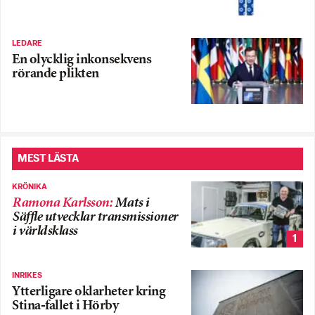
LEDARE
En olycklig inkonsekvens
rörande plikten
MEST LÄSTA
KRÖNIKA
Ramona Karlsson
:
Mats i
Säffle utvecklar transmissioner
i världsklass
1
INRIKES
Ytterligare oklarheter kring
Stina-fallet i Hörby