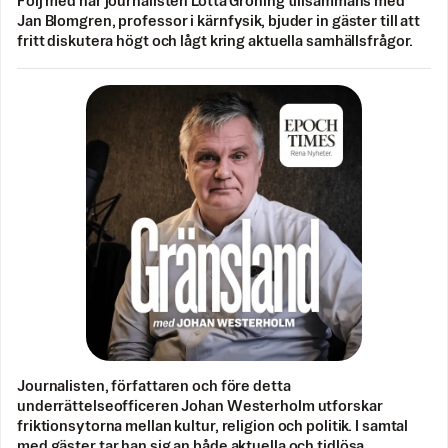
Följ med när journalisten Lotta Gröning tillsammans med
Jan Blomgren, professor i kärnfysik, bjuder in gäster till att
fritt diskutera högt och lågt kring aktuella samhällsfrågor.
Journalisten, författaren och före detta
underrättelseofficeren Johan Westerholm utforskar
friktionsytorna mellan kultur, religion och politik. I samtal
med gäster tar han sig an både aktuella och tidlösa