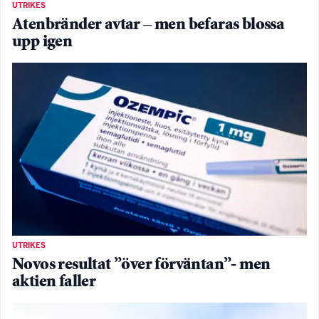
UTRIKES
Atenbränder avtar – men befaras blossa
upp igen
UTRIKES
Novos resultat ”över förväntan”- men
aktien faller