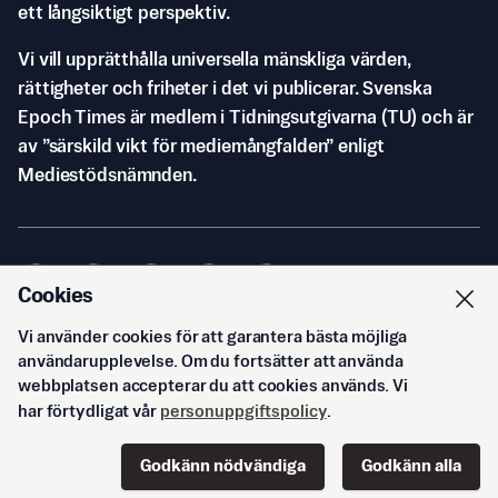
ett långsiktigt perspektiv.
Vi vill upprätthålla universella mänskliga värden,
rättigheter och friheter i det vi publicerar. Svenska
Epoch Times är medlem i Tidningsutgivarna (TU) och är
av ”särskild vikt för mediemångfalden” enligt
Mediestödsnämnden.
Cookies
Vi använder cookies för att garantera bästa möjliga
© Svenska Epoch Times AB
2026
användarupplevelse. Om du fortsätter att använda
webbplatsen accepterar du att cookies används. Vi
har förtydligat vår
personuppgiftspolicy
.
Godkänn nödvändiga
Godkänn alla
Start
Innehåll
Podd
Senaste
Logga in