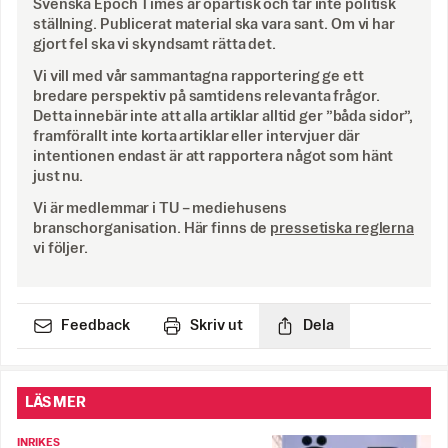
Svenska Epoch Times är opartisk och tar inte politisk
ställning. Publicerat material ska vara sant. Om vi har
gjort fel ska vi skyndsamt rätta det.
Vi vill med vår sammantagna rapportering ge ett
bredare perspektiv på samtidens relevanta frågor.
Detta innebär inte att alla artiklar alltid ger ”båda sidor”,
framförallt inte korta artiklar eller intervjuer där
intentionen endast är att rapportera något som hänt
just nu.
Vi är medlemmar i TU – mediehusens
branschorganisation. Här finns de
pressetiska reglerna
vi följer.
Feedback
Skriv ut
Dela
LÄS MER
INRIKES