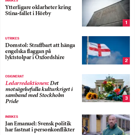
INRIKES
Ytterligare oklarheter kring
Stina-fallet i Hörby
1
UTRIKES
Domstol: Straffbart att hänga
engelska flaggan på
lyktstolpar i Oxfordshire
2
OSIGNERAT
Ledarredaktionen
:
Det
motsägelsefulla kulturkriget i
samband med Stockholm
3
Pride
INRIKES
Jan Emanuel: Svensk politik
har fastnat i personkonflikter