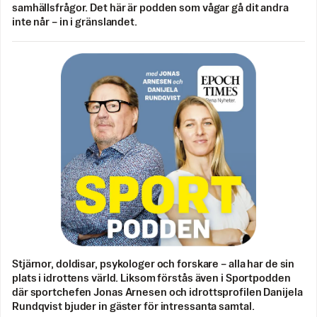
samhällsfrågor. Det här är podden som vågar gå dit andra
inte når – in i gränslandet.
Stjärnor, doldisar, psykologer och forskare – alla har de sin
plats i idrottens värld. Liksom förstås även i Sportpodden
där sportchefen Jonas Arnesen och idrottsprofilen Danijela
Rundqvist bjuder in gäster för intressanta samtal.