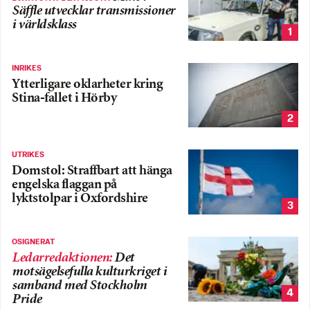
Säffle utvecklar transmissioner
i världsklass
1
INRIKES
Ytterligare oklarheter kring
Stina-fallet i Hörby
2
UTRIKES
Domstol: Straffbart att hänga
engelska flaggan på
lyktstolpar i Oxfordshire
3
OSIGNERAT
Ledarredaktionen
:
Det
motsägelsefulla kulturkriget i
samband med Stockholm
4
Pride