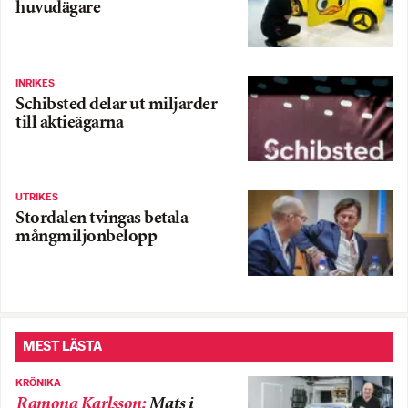
huvudägare
INRIKES
Schibsted delar ut miljarder
till aktieägarna
UTRIKES
Stordalen tvingas betala
mångmiljonbelopp
MEST LÄSTA
KRÖNIKA
Ramona Karlsson
:
Mats i