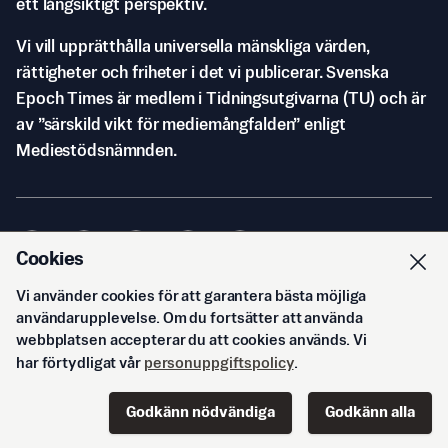
ett långsiktigt perspektiv.
Vi vill upprätthålla universella mänskliga värden,
rättigheter och friheter i det vi publicerar. Svenska
Epoch Times är medlem i Tidningsutgivarna (TU) och är
av ”särskild vikt för mediemångfalden” enligt
Mediestödsnämnden.
Cookies
Vi använder cookies för att garantera bästa möjliga
© Svenska Epoch Times AB
2026
användarupplevelse. Om du fortsätter att använda
webbplatsen accepterar du att cookies används. Vi
har förtydligat vår
personuppgiftspolicy
.
Godkänn nödvändiga
Godkänn alla
Start
Innehåll
Podd
Senaste
Logga in