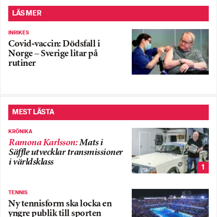
LÄS MER
INRIKES
Covid-vaccin: Dödsfall i
Norge – Sverige litar på
rutiner
MEST LÄSTA
KRÖNIKA
Ramona Karlsson
:
Mats i
Säffle utvecklar transmissioner
i världsklass
1
TENNIS
Ny tennisform ska locka en
yngre publik till sporten