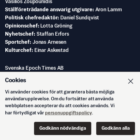
Vasilios Zoupounidis
Ställföreträdande ansvarig utgivare
Aron Lamm
Politisk chefredaktör
Daniel Sundqvist
Opinionschef
Lotta Gröning
Nyhetschef
Staffan Erfors
Sportchef
Jonas Arnesen
Kulturchef
Einar Askestad
Svenska Epoch Times AB
DN-skrapan
Cookies
Rålambsvägen 17
112 59 Stockholm
Vi använder cookies för att garantera bästa möjliga
användarupplevelse. Om du fortsätter att använda
webbplatsen accepterar du att cookies används. Vi
har förtydligat vår
personuppgiftspolicy
.
Godkänn nödvändiga
Godkänn alla
Start
Innehåll
Podd
Senaste
Logga in