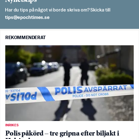
Nyhetstips
Har du tips på något vi borde skriva om? Skicka till
es.semithcope@spit
REKOMMENDERAT
INRIKES
Polis påkörd – tre gripna efter biljakt i