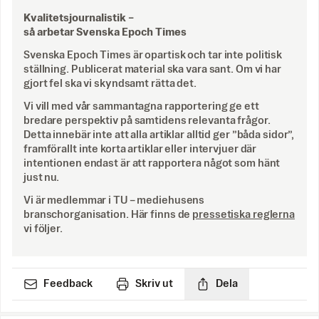
Kvalitetsjournalistik –
så arbetar Svenska Epoch Times
Svenska Epoch Times är opartisk och tar inte politisk
ställning. Publicerat material ska vara sant. Om vi har
gjort fel ska vi skyndsamt rätta det.
Vi vill med vår sammantagna rapportering ge ett
bredare perspektiv på samtidens relevanta frågor.
Detta innebär inte att alla artiklar alltid ger ”båda sidor”,
framförallt inte korta artiklar eller intervjuer där
intentionen endast är att rapportera något som hänt
just nu.
Vi är medlemmar i TU – mediehusens
branschorganisation. Här finns de
pressetiska reglerna
vi följer.
Feedback
Skriv ut
Dela