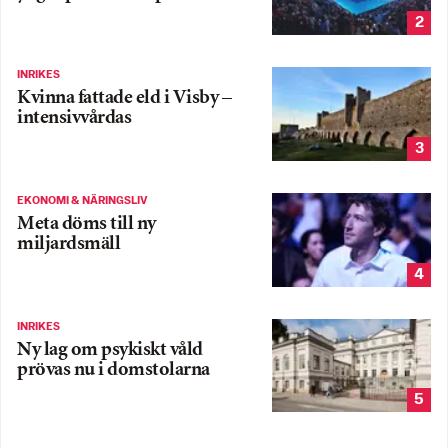
2
INRIKES
Kvinna fattade eld i Visby –
intensivvårdas
3
EKONOMI & NÄRINGSLIV
Meta döms till ny
miljardsmäll
4
INRIKES
Ny lag om psykiskt våld
prövas nu i domstolarna
5