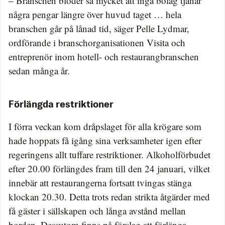
– Branschen blöder så mycket att inga bolag tjänar
några pengar längre över huvud taget … hela
branschen går på lånad tid, säger Pelle Lydmar,
ordförande i branschorganisationen Visita och
entreprenör inom hotell- och restaurangbranschen
sedan många år.
Förlängda restriktioner
I förra veckan kom dråpslaget för alla krögare som
hade hoppats få igång sina verksamheter igen efter
regeringens allt tuffare restriktioner. Alkoholförbudet
efter 20.00 förlängdes fram till den 24 januari, vilket
innebär att restaurangerna fortsatt tvingas stänga
klockan 20.30. Detta trots redan strikta åtgärder med
få gäster i sällskapen och långa avstånd mellan
borden. Dessutom finns på förslag att förlänga