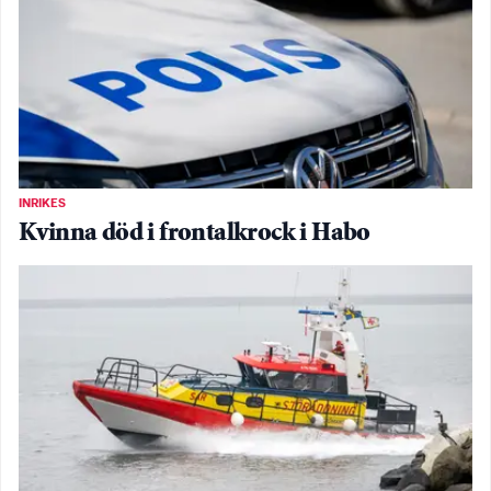
INRIKES
Kvinna död i frontalkrock i Habo