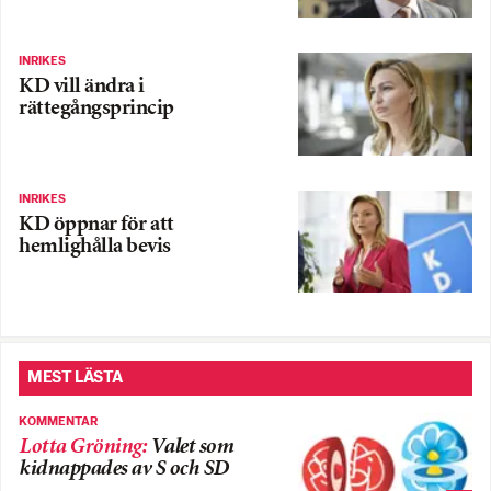
INRIKES
KD vill ändra i
rättegångsprincip
INRIKES
KD öppnar för att
hemlighålla bevis
MEST LÄSTA
KOMMENTAR
Lotta Gröning
:
Valet som
kidnappades av S och SD