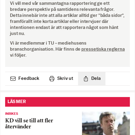
Vi vill med vår sammantagna rapportering ge ett
bredare perspektiv på samtidens relevanta frågor.
Detta innebär inte att alla artiklar alltid ger ”båda sidor”,
framförallt inte korta artiklar eller intervjuer där
intentionen endast är att rapportera något som hänt
just nu.
Vi är medlemmar i TU – mediehusens
branschorganisation. Här finns de
pressetiska reglerna
vi följer.
Feedback
Skriv ut
Dela
LÄS MER
INRIKES
KD vill se till att fler
återvänder