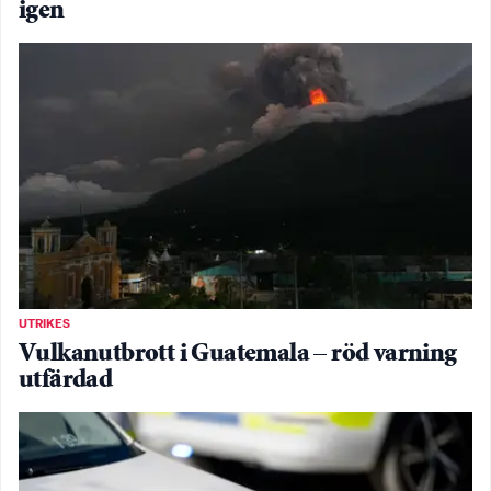
igen
UTRIKES
Vulkanutbrott i Guatemala – röd varning
utfärdad