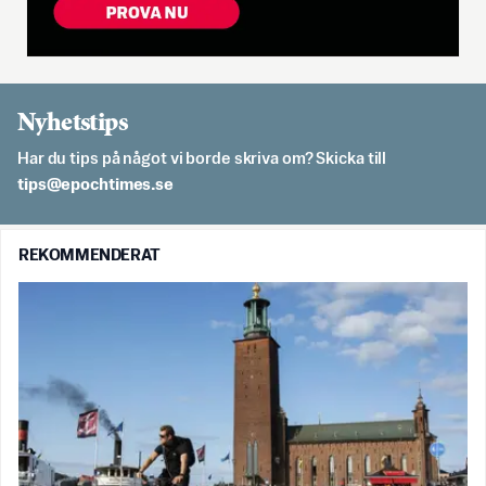
Nyhetstips
Har du tips på något vi borde skriva om? Skicka till
es.semithcope@spit
REKOMMENDERAT