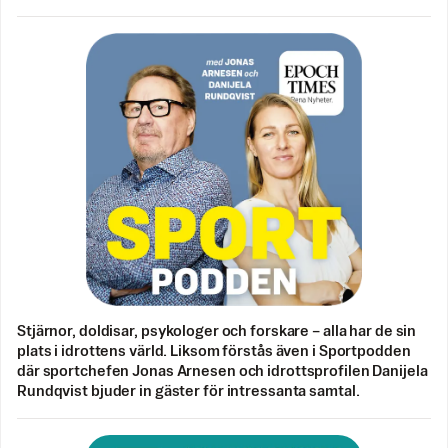
Stjärnor, doldisar, psykologer och forskare – alla har de sin
plats i idrottens värld. Liksom förstås även i Sportpodden
där sportchefen Jonas Arnesen och idrottsprofilen Danijela
Rundqvist bjuder in gäster för intressanta samtal.