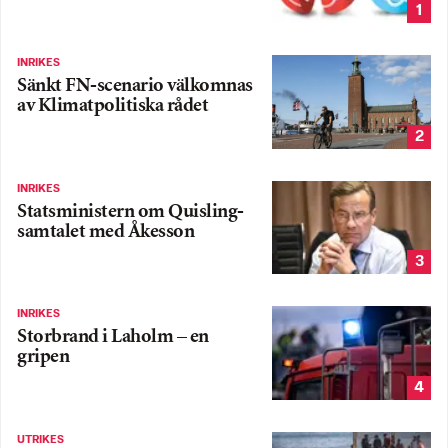
1
INRIKES
Sänkt FN-scenario välkomnas
av Klimatpolitiska rådet
2
INRIKES
Statsministern om Quisling-
samtalet med Åkesson
3
INRIKES
Storbrand i Laholm – en
gripen
4
UTRIKES