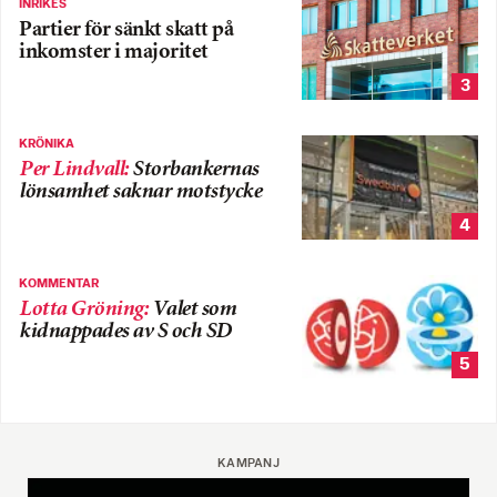
INRIKES
Partier för sänkt skatt på
inkomster i majoritet
3
KRÖNIKA
Per Lindvall
:
Storbankernas
lönsamhet saknar motstycke
4
KOMMENTAR
Lotta Gröning
:
Valet som
kidnappades av S och SD
5
KAMPANJ