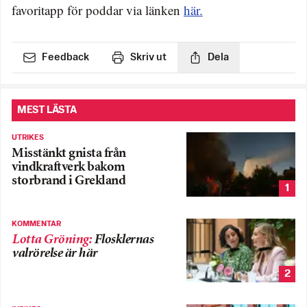
favoritapp för poddar via länken
här.
Feedback
Skriv ut
Dela
MEST LÄSTA
UTRIKES
Misstänkt gnista från
vindkraftverk bakom
storbrand i Grekland
1
KOMMENTAR
Lotta Gröning
:
Flosklernas
valrörelse är här
2