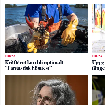
INRIKES
INRIKES
Kräftåret kan bli optimalt –
Uppgi
”Fantastisk höstfest”
fängel