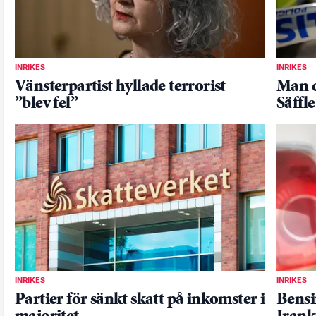
INRIKES
INRIKES
Vänsterpartist hyllade terrorist –
Man d
”blev fel”
Säff
INRIKES
INRIKES
Partier för sänkt skatt på inkomster i
Bensin