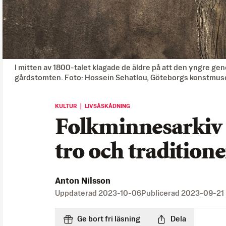
I mitten av 1800-talet klagade de äldre på att den yngre ge
gårdstomten. Foto: Hossein Sehatlou, Göteborgs konstmu
KULTUR ｜ LIVSÅSKÅDNING
Folkminnesarkiv –
tro och traditione
Anton Nilsson
Uppdaterad
2023-10-06
Publicerad
2023-09-21
Ge bort fri läsning
Dela