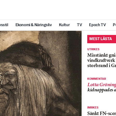
vsstil
Ekonomi & Näringsliv
Kultur
TV
Epoch TV
P
MEST LÄSTA
UTRIKES
Misstänkt gnis
vindkraftver
storbrand i G
KOMMENTAR
Lotta Grönin
kidnappades a
INRIKES
Sänkt FN-sce