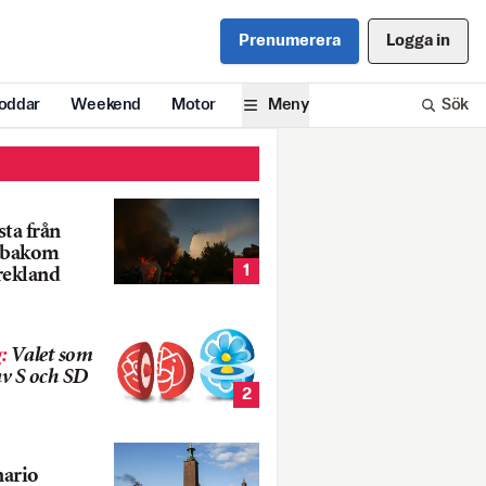
Prenumerera
Logga in
oddar
Weekend
Motor
Meny
Sök
ta från
k bakom
1
rekland
g
:
Valet som
v S och SD
2
nario