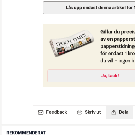
Lås upp endast denna artikel för 
Gillar du preci
av en pappers
papperstidning
för endast 1 kr
du vill – ingen 
Ja, tack!
Feedback
Skriv ut
Dela
REKOMMENDERAT