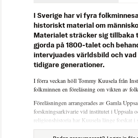
I Sverige har vi fyra folkminne
historiskt material om människo
Materialet sträcker sig tillbaka t
gjorda på 1800-talet och behan
intervjuades världsbild och vad
tidigare generationer.
I förra veckan höll Tommy Kuusela från Insti
folkminnen en föreläsning om vikten av fol
Föreläsningen arrangerades av Gamla Upp
forskningsarkivarie vid institutet i Uppsala oc
religionshistoria har Kuusela länge forskat i 