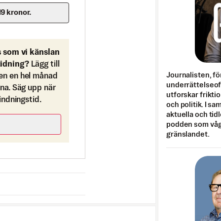
19 kronor.
s som vi känslan
tidning?
Lägg till
Journalisten, fö
en en hel månad
underrättelseo
ona. Säg upp när
utforskar frikti
bindningstid.
och politik. I s
aktuella och tid
podden som vågar
gränslandet.