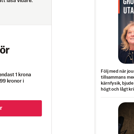
tt läsa vidare.
ör
Följ med när jou
endast 1 krona
tillsammans med
99 kronor i
kärnfysik, bjuder
högt och lågt kr
r