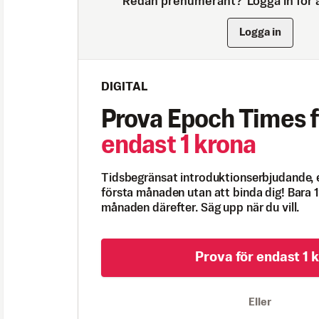
Redan prenumerant?
Logga in för a
Logga in
DIGITAL
Prova Epoch Times f
endast 1 krona
Tidsbegränsat introduktionserbjudande, 
första månaden utan att binda dig! Bara 1
månaden därefter. Säg upp när du vill.
Prova för endast 1 k
Eller