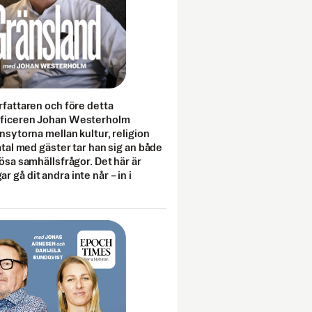
rfattaren och före detta
fficeren Johan Westerholm
onsytorna mellan kultur, religion
amtal med gäster tar han sig an både
lösa samhällsfrågor. Det här är
 gå dit andra inte når – in i