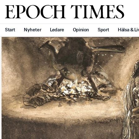
Svenska Epoch Times
Start
Nyheter
Ledare
Opinion
Sport
Hälsa & Li