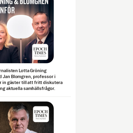
rnalisten Lotta Gröning
 Jan Blomgren, professor i
 in gäster till att fritt diskutera
ing aktuella samhällsfrågor.