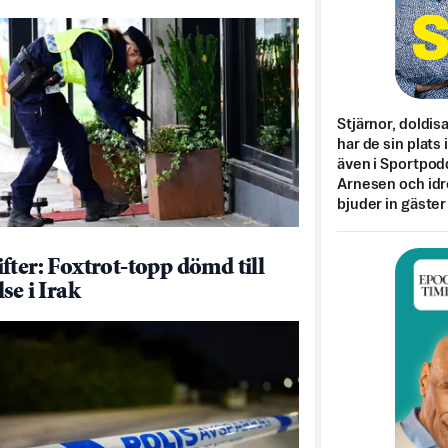
Stjärnor, doldis
har de sin plats 
även i Sportpod
Arnesen och idr
bjuder in gäster
fter: Foxtrot-topp dömd till
se i Irak