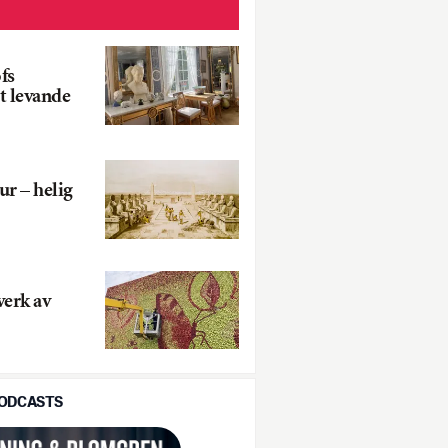
fs
t levande
ur – helig
verk av
PODCASTS