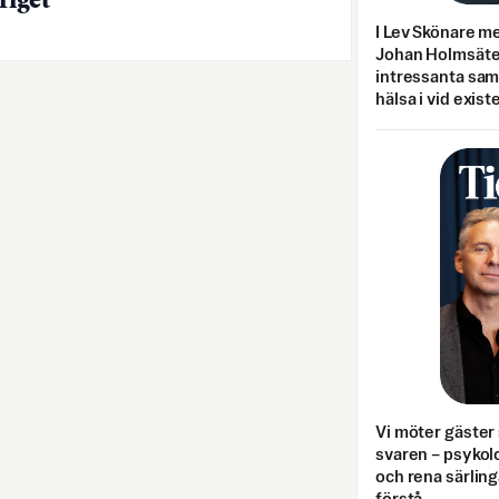
riget
I Lev Skönare m
Johan Holmsäter
intressanta sa
hälsa i vid exist
Vi möter gäster 
svaren – psykolo
och rena särling