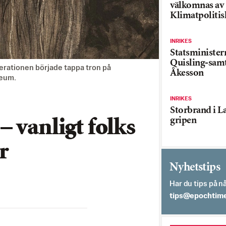
välkomnas av
Klimatpolitis
INRIKES
Statsministe
Quisling-sam
nerationen började tappa tron på
Åkesson
seum.
INRIKES
Storbrand i L
gripen
 vanligt folks
r
Nyhetstips
Har du tips på nå
es.semithcope@