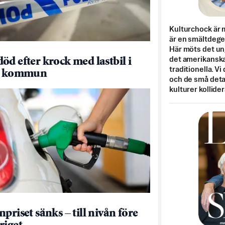
Kulturchock är 
är en smältdegel
Här möts det un
det amerikanska
öd efter krock med lastbil i
traditionella. Vi
le kommun
och de små detal
kulturer kollider
priset sänks – till nivån före