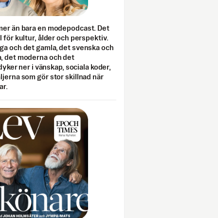
mer än bara en modepodcast. Det
 för kultur, ålder och perspektiv.
ga och det gamla, det svenska och
, det moderna och det
 dyker ner i vänskap, sociala koder,
jerna som gör stor skillnad när
ar.