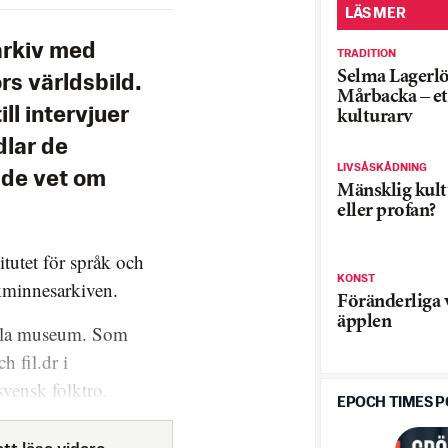
LÄS MER
sarkiv med
TRADITION
Selma Lagerlö
rs världsbild.
Mårbacka – et
ill intervjuer
kulturarv
dlar de
LIVSÅSKÅDNING
 de vet om
Mänsklig kult
eller profan?
tutet för språk och
KONST
kminnesarkiven.
Föränderliga 
äpplen
sala museum. Som
h fil.dr i
svensk folktro.
EPOCH TIMES 