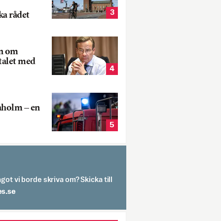
3
ka rådet
rn om
talet med
4
aholm – en
5
got vi borde skriva om? Skicka till
spit