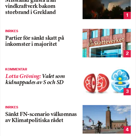
Misstänkt gnista från
vindkraftverk bakom
storbrand i Grekland
1
INRIKES
Partier för sänkt skatt på
inkomster i majoritet
2
KOMMENTAR
Lotta Gröning
:
Valet som
kidnappades av S och SD
3
INRIKES
Sänkt FN-scenario välkomnas
av Klimatpolitiska rådet
4