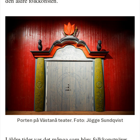
den äldre folkkonsten.
Porten på Västanå teater. Foto: Jögge Sundqvist
I äldre tider var det många som blev folkkonstnärer