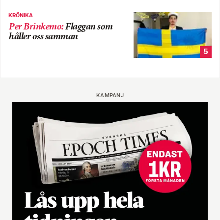
KRÖNIKA
Per Brinkemo
:
Flaggan som
håller oss samman
5
KAMPANJ