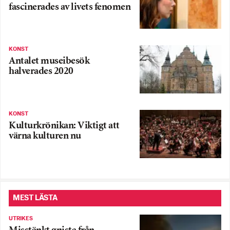
fascinerades av livets fenomen
KONST
Antalet museibesök
halverades 2020
KONST
Kulturkrönikan: Viktigt att
värna kulturen nu
MEST LÄSTA
UTRIKES