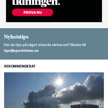
Nyhetstips
Har du tips på något vi borde skriva om? Skicka till
es.semithcope@spit
REKOMMENDERAT