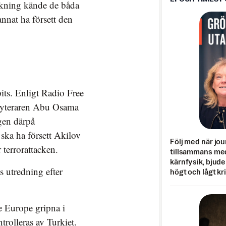
kning kände de båda
nnat ha försett den
its. Enligt Radio Free
kryteraren Abu Osama
gen därpå
ska ha försett Akilov
Följ med när jou
 terrorattacken.
tillsammans med
kärnfysik, bjuder
 utredning efter
högt och lågt kr
ee Europe gripna i
trolleras av Turkiet.