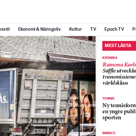
vsstil
Ekonomi & Näringsliv
Kultur
TV
Epoch TV
P
MEST LÄSTA
KRÖNIKA
Ramona Karls
Säffle utveckla
transmissioner
världsklass
TENNIS
Ny tennisform
en yngre publi
sporten
INRIKES