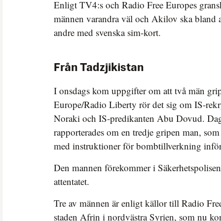
Enligt TV4:s och Radio Free Europes grans
männen varandra väl och Akilov ska bland a
andre med svenska sim-kort.
Från Tadzjikistan
I onsdags kom uppgifter om att två män grip
Europe/Radio Liberty rör det sig om IS-re
Noraki och IS-predikanten Abu Dovud. Da
rapporterades om en tredje gripen man, som 
med instruktioner för bombtillverkning inför
Den mannen förekommer i Säkerhetspolisens
attentatet.
Tre av männen är enligt källor till Radio Fr
staden Afrin i nordvästra Syrien, som nu kon