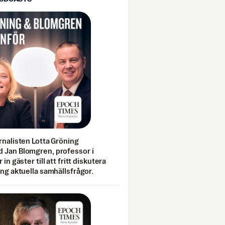
rnalisten Lotta Gröning
 Jan Blomgren, professor i
 in gäster till att fritt diskutera
ing aktuella samhällsfrågor.