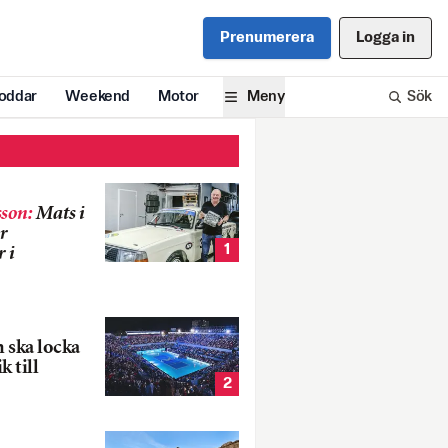
Prenumerera
Logga in
oddar
Weekend
Motor
Meny
Sök
son
:
Mats i
r
1
 i
 ska locka
k till
2