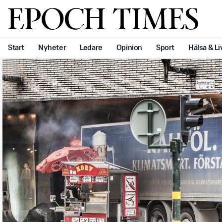
Svenska Epoch Times
Start
Nyheter
Ledare
Opinion
Sport
Hälsa & Li