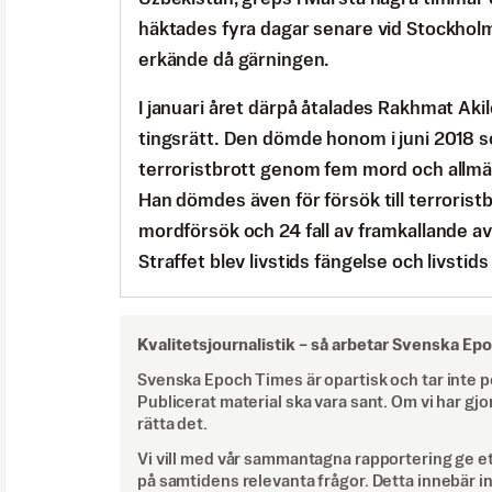
häktades fyra dagar senare vid Stockholm
erkände då gärningen.
I januari året därpå åtalades Rakhmat Aki
tingsrätt. Den dömde honom i juni 2018 so
terroristbrott genom fem mord och allmän
Han dömdes även för försök till terrorist
mordförsök och 24 fall av framkallande av
Straffet blev livstids fängelse och livstids
Kvalitetsjournalistik –
så arbetar Svenska Ep
Svenska Epoch Times är opartisk och tar inte pol
Publicerat material ska vara sant. Om vi har gjo
rätta det.
Vi vill med vår sammantagna rapportering ge e
på samtidens relevanta frågor. Detta innebär inte 