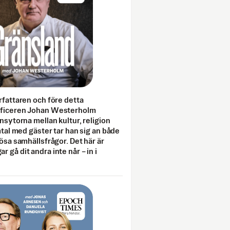
rfattaren och före detta
fficeren Johan Westerholm
onsytorna mellan kultur, religion
amtal med gäster tar han sig an både
lösa samhällsfrågor. Det här är
 gå dit andra inte når – in i