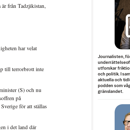
 är från Tadzjikistan,
igheten har velat
Journalisten, fö
underrättelseo
till terrorbrott inte
utforskar frikti
och politik. I s
aktuella och tid
podden som vågar
minister (S) och nu
gränslandet.
soffren på
Sverige för att ställas
en i det land där