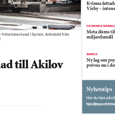
Kvinna fattade
Visby – inten
EKONOMI & NÄRING
Meta döms til
 frihetsberövad i Syrien. Arkivbild från
miljardsmäll
T
INRIKES
Ny lag om psy
d till Akilov
prövas nu i d
Nyhetstips
Har du tips på nå
es.semithcope@