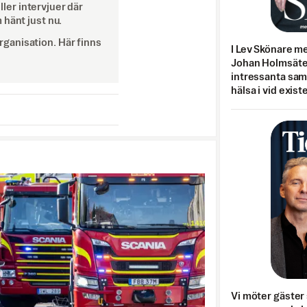
eller intervjuer där
 hänt just nu.
ganisation. Här finns
I Lev Skönare m
Johan Holmsäter
intressanta sa
hälsa i vid exist
Vi möter gäster 