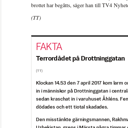
brottet har begåtts, säger han till TV4 Nyhet
(TT)
Terrordådet på Drottninggatan
(TT)
Klockan 14.53 den 7 april 2017 kom larm om
in i människor på Drottninggatan i centr
sedan kraschat in i varuhuset Åhléns. F
dödades och ett tiotal skadades.
Den misstänkte gärningsmannen, Rakhmat
Uzbekistan, greps i Märsta några timmar 