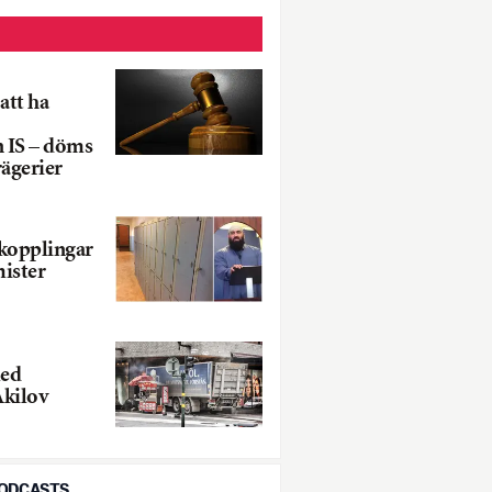
att ha
n IS – döms
rägerier
kopplingar
mister
med
Akilov
PODCASTS