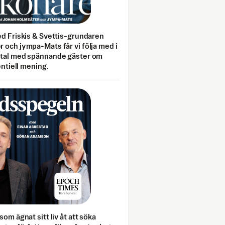
ed Friskis & Svettis-grundaren
 och jympa-Mats får vi följa med i
mtal med spännande gäster om
entiell mening.
som ägnat sitt liv åt att söka