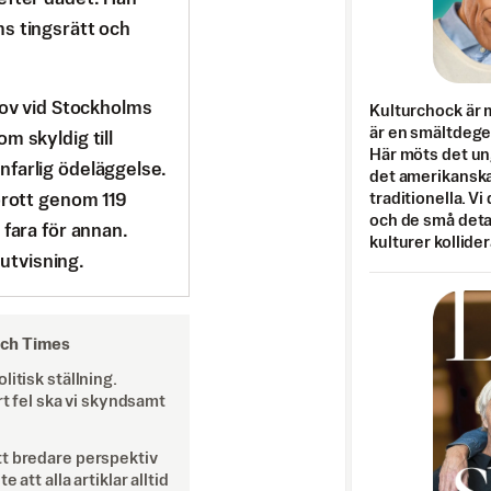
s tingsrätt och
lov vid Stockholms
Kulturchock är 
är en smältdegel
m skyldig till
Här möts det un
farlig ödeläggelse.
det amerikanska
traditionella. Vi
brott genom 119
och de små detal
 fara för annan.
kulturer kollider
 utvisning.
och Times
itisk ställning.
rt fel ska vi skyndsamt
tt bredare perspektiv
att alla artiklar alltid