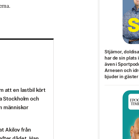
erna.
Stjärnor, doldis
har de sin plats 
även i Sportpod
Arnesen och idr
bjuder in gäster
 att en lastbil kört
ala Stockholm och
em människor
 Akilov från
efter dådet. Han