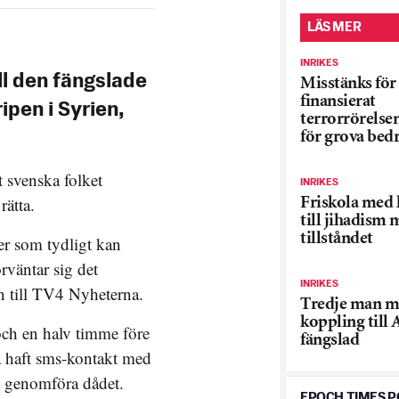
LÄS MER
INRIKES
ll den fängslade
Misstänks för 
finansierat
ipen i Syrien,
terrorrörelse
för grova bed
 svenska folket
INRIKES
rätta.
Friskola med 
till jihadism 
tillståndet
er som tydligt kan
örväntar sig det
INRIKES
han till TV4 Nyheterna.
Tredje man 
koppling till 
och en halv timme före
fängslad
a haft sms-kontakt med
 genomföra dådet.
EPOCH TIMES 