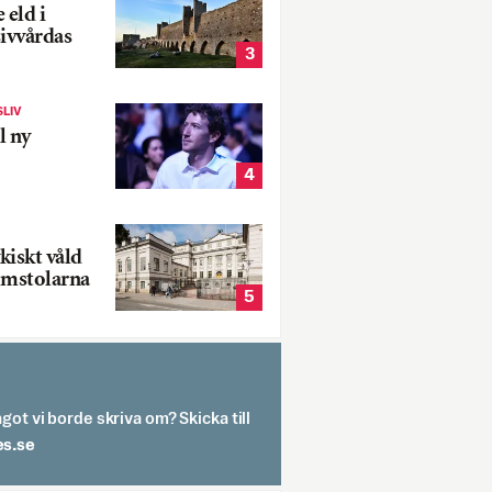
 eld i
sivvårdas
3
SLIV
l ny
4
kiskt våld
omstolarna
5
got vi borde skriva om? Skicka till
spit