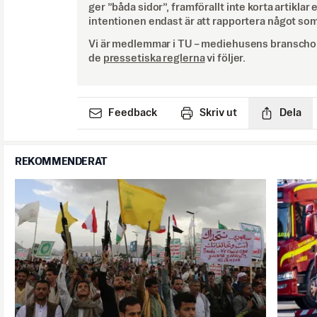
ger ”båda sidor”, framförallt inte korta artiklar 
intentionen endast är att rapportera något som
Vi är medlemmar i TU – mediehusens branschor
de
pressetiska reglerna
vi följer.
Feedback
Skriv ut
Dela
REKOMMENDERAT