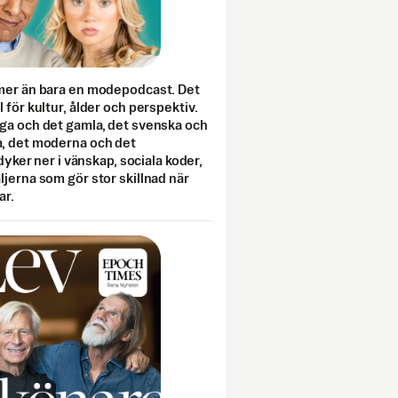
mer än bara en modepodcast. Det
 för kultur, ålder och perspektiv.
ga och det gamla, det svenska och
, det moderna och det
 dyker ner i vänskap, sociala koder,
jerna som gör stor skillnad när
ar.