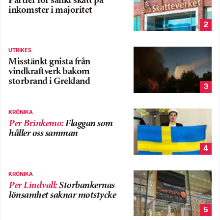
Partier för sänkt skatt på
inkomster i majoritet
2
UTRIKES
Misstänkt gnista från
vindkraftverk bakom
storbrand i Grekland
3
KRÖNIKA
Per Brinkemo
:
Flaggan som
håller oss samman
4
KRÖNIKA
Per Lindvall
:
Storbankernas
lönsamhet saknar motstycke
5