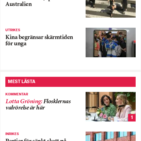
Australien
UTRIKES
Kina begränsar skärmtiden
för unga
MEST LÄSTA
KOMMENTAR
Lotta Gröning
:
Flosklernas
valrörelse är här
1
INRIKES