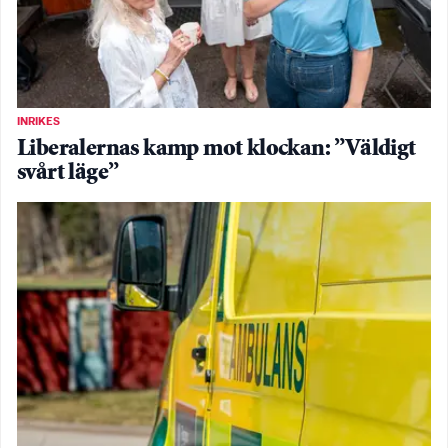
INRIKES
Liberalernas kamp mot klockan: ”Väldigt
svårt läge”