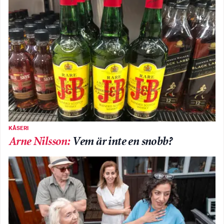
KÅSERI
Arne Nilsson
:
Vem är inte en snobb?