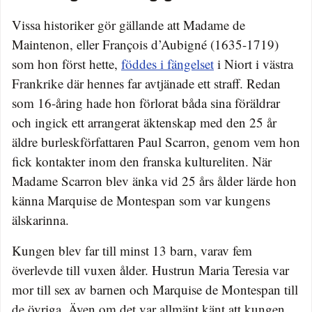
Vissa historiker gör gällande att Madame de
Maintenon, eller François d’Aubigné (1635-1719)
som hon först hette,
föddes i fängelset
i Niort i västra
Frankrike där hennes far avtjänade ett straff. Redan
som 16-åring hade hon förlorat båda sina föräldrar
och ingick ett arrangerat äktenskap med den 25 år
äldre burleskförfattaren Paul Scarron, genom vem hon
fick kontakter inom den franska kultureliten. När
Madame Scarron blev änka vid 25 års ålder lärde hon
känna Marquise de Montespan som var kungens
älskarinna.
Kungen blev far till minst 13 barn, varav fem
överlevde till vuxen ålder. Hustrun Maria Teresia var
mor till sex av barnen och Marquise de Montespan till
de övriga. Även om det var allmänt känt att kungen