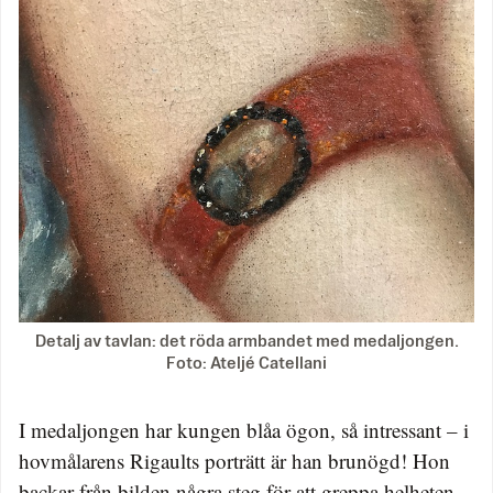
Detalj av tavlan: det röda armbandet med medaljongen.
Foto: Ateljé Catellani
I medaljongen har kungen blåa ögon, så intressant – i
hovmålarens Rigaults porträtt är han brunögd! Hon
backar från bilden några steg för att greppa helheten,