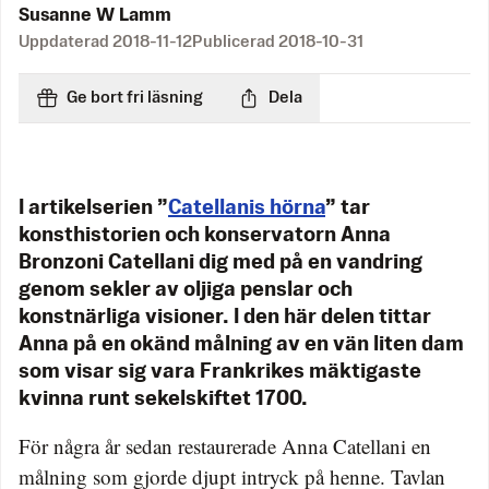
Susanne W Lamm
Uppdaterad
2018-11-12
Publicerad
2018-10-31
Ge bort fri läsning
Dela
I artikelserien ”
Catellanis hörna
” tar
konsthistorien och konservatorn Anna
Bronzoni Catellani dig med på en vandring
genom sekler av oljiga penslar och
konstnärliga visioner. I den här delen tittar
Anna på en okänd målning av en vän liten dam
som visar sig vara Frankrikes mäktigaste
kvinna runt sekelskiftet 1700.
För några år sedan restaurerade Anna Catellani en
målning som gjorde djupt intryck på henne. Tavlan