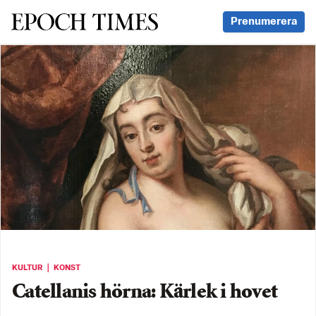
Svenska Epoch Times
Prenumerera
KULTUR ｜ KONST
Catellanis hörna: Kärlek i hovet