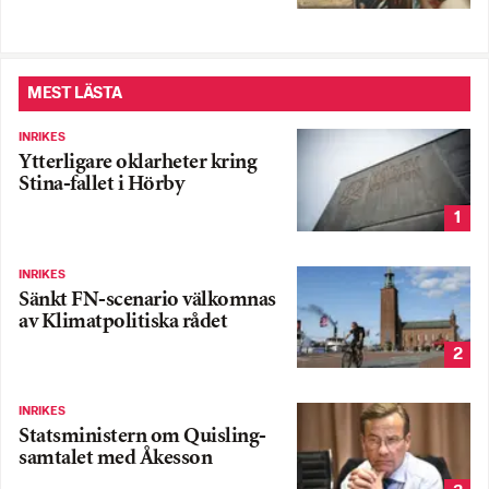
MEST LÄSTA
INRIKES
Ytterligare oklarheter kring
Stina-fallet i Hörby
1
INRIKES
Sänkt FN-scenario välkomnas
av Klimatpolitiska rådet
2
INRIKES
Statsministern om Quisling-
samtalet med Åkesson