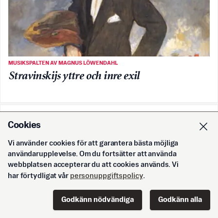
MUSIKSPALTEN AV MAGNUS LÖWENDAHL
Stravinskijs yttre och inre exil
EPOCH TIMES PODCASTS
Cookies
Vi använder cookies för att garantera bästa möjliga
användarupplevelse. Om du fortsätter att använda
webbplatsen accepterar du att cookies används. Vi
har förtydligat vår
personuppgiftspolicy
.
Godkänn nödvändiga
Godkänn alla
Start
Innehåll
Podd
Senaste
Logga in