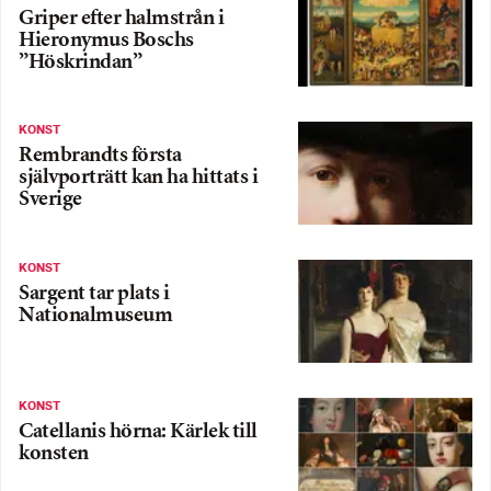
Griper efter halmstrån i
Hieronymus Boschs
”Höskrindan”
KONST
Rembrandts första
självporträtt kan ha hittats i
Sverige
KONST
Sargent tar plats i
Nationalmuseum
KONST
Catellanis hörna: Kärlek till
konsten