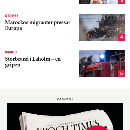
3
UTRIKES
Marockos migranter pressar
Europa
4
INRIKES
Storbrand i Laholm – en
gripen
5
KAMPANJ