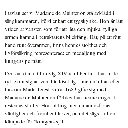
I tavlan ser vi Madame de Maintenon stå avklädd i
sängkammaren, iförd enbart ett tygskynke. Hon är lätt
vriden åt vänster, som för att låta den mjuka, fylliga
armen hamna i betraktarens blickfång. Där, på ett rött
band runt överarmen, finns hennes stolthet och
livförsäkring representerad: en medaljong med
kungens porträtt.
Det var känt att Ludvig XIV var libertin – han hade
rykte om sig att vara lite lösaktig – men när han efter
hustrun Maria Teresias död 1683 gifte sig med
Madame de Maintenon förblev han henne trogen i
resten av sitt liv. Hon bidrog med en atmosfär av
värdighet och fromhet i hovet, och det sägs att hon
kämpade för ”kungens själ”.