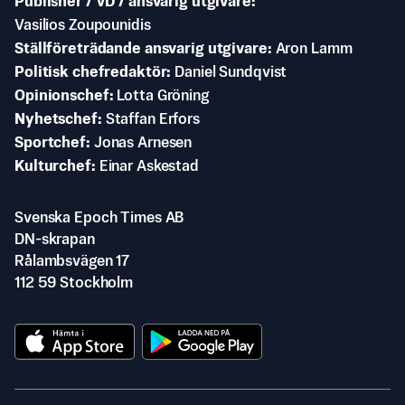
Publisher / VD / ansvarig utgivare
Vasilios Zoupounidis
Ställföreträdande ansvarig utgivare
Aron Lamm
Politisk chefredaktör
Daniel Sundqvist
Opinionschef
Lotta Gröning
Nyhetschef
Staffan Erfors
Sportchef
Jonas Arnesen
Kulturchef
Einar Askestad
Svenska Epoch Times AB
DN-skrapan
Rålambsvägen 17
112 59 Stockholm