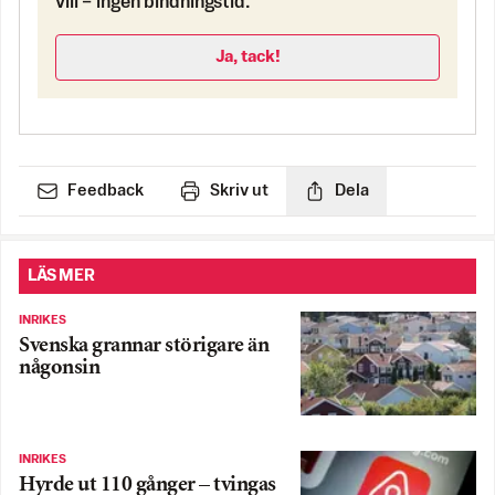
vill – ingen bindningstid.
Ja, tack!
Feedback
Skriv ut
Dela
LÄS MER
INRIKES
Svenska grannar störigare än
någonsin
INRIKES
Hyrde ut 110 gånger – tvingas