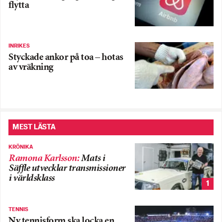
flytta
INRIKES
Styckade ankor på toa – hotas
av vräkning
MEST LÄSTA
KRÖNIKA
Ramona Karlsson
:
Mats i
Säffle utvecklar transmissioner
i världsklass
1
TENNIS
Ny tennisform ska locka en