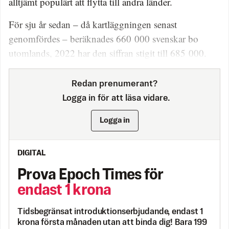
alltjämt populärt att flytta till andra länder.
För sju år sedan – då kartläggningen senast
genomfördes – beräknades 660 000 svenskar bo
utomlands, 2022 har den siffran stigit till 685 000.
Redan prenumerant?
Logga in för att läsa vidare.
Logga in
DIGITAL
Prova Epoch Times för
endast 1 krona
Tidsbegränsat introduktionserbjudande, endast 1
krona första månaden utan att binda dig! Bara 199