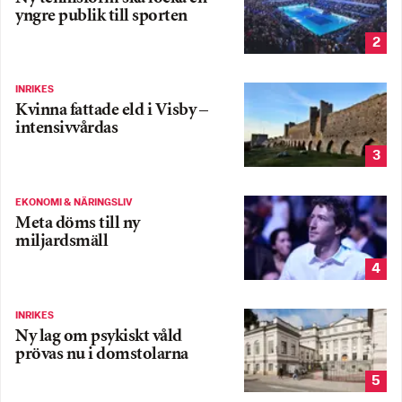
yngre publik till sporten
2
INRIKES
Kvinna fattade eld i Visby –
intensivvårdas
3
EKONOMI & NÄRINGSLIV
Meta döms till ny
miljardsmäll
4
INRIKES
Ny lag om psykiskt våld
prövas nu i domstolarna
5