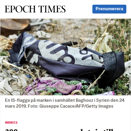
Svenska Epoch Times
Prenumerera
En IS-flagga på marken i samhället Baghouz i Syrien den 24
mars 2019. Foto: Giuseppe Cacace/AFP/Getty Images
INRIKES