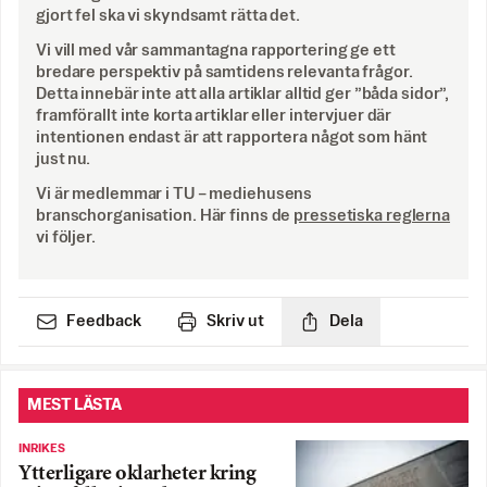
gjort fel ska vi skyndsamt rätta det.
Vi vill med vår sammantagna rapportering ge ett
bredare perspektiv på samtidens relevanta frågor.
Detta innebär inte att alla artiklar alltid ger ”båda sidor”,
framförallt inte korta artiklar eller intervjuer där
intentionen endast är att rapportera något som hänt
just nu.
Vi är medlemmar i TU – mediehusens
branschorganisation. Här finns de
pressetiska reglerna
vi följer.
Feedback
Skriv ut
Dela
MEST LÄSTA
INRIKES
Ytterligare oklarheter kring