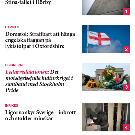
Stina-fallet i Hörby
1
UTRIKES
Domstol: Straffbart att hänga
engelska flaggan på
lyktstolpar i Oxfordshire
2
OSIGNERAT
Ledarredaktionen
:
Det
motsägelsefulla kulturkriget i
samband med Stockholm
3
Pride
INRIKES
Ligorna skyr Sverige – inbrott
och stölder minskar
4