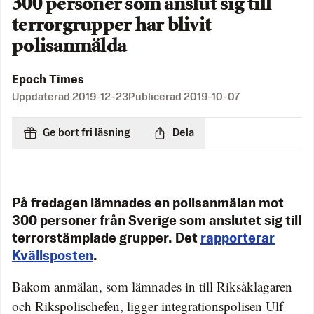
300 personer som anslut sig till
terrorgrupper har blivit
polisanmälda
Epoch Times
Uppdaterad
2019-12-23
Publicerad
2019-10-07
Ge bort fri läsning
Dela
På fredagen lämnades en polisanmälan mot
300 personer från Sverige som anslutet sig till
terrorstämplade grupper. Det
rapporterar
Kvällsposten
.
Bakom anmälan, som lämnades in till Riksåklagaren
och Rikspolischefen, ligger integrationspolisen Ulf