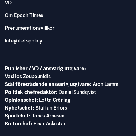
VD
Om Epoch Times
Prenumerationsvillkor
Integritetspolicy
Publisher / VD / ansvarig utgivare
Vasilios Zoupounidis
Ställföreträdande ansvarig utgivare
Aron Lamm
Politisk chefredaktör
Daniel Sundqvist
Opinionschef
Lotta Gröning
Nyhetschef
Staffan Erfors
Sportchef
Jonas Arnesen
Kulturchef
Einar Askestad