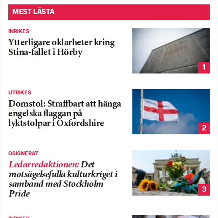
MEST LÄSTA
INRIKES
Ytterligare oklarheter kring
Stina-fallet i Hörby
1
UTRIKES
Domstol: Straffbart att hänga
engelska flaggan på
lyktstolpar i Oxfordshire
2
OSIGNERAT
Ledarredaktionen
:
Det
motsägelsefulla kulturkriget i
samband med Stockholm
3
Pride