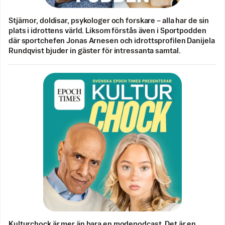
Stjärnor, doldisar, psykologer och forskare – alla har de sin
plats i idrottens värld. Liksom förstås även i Sportpodden
där sportchefen Jonas Arnesen och idrottsprofilen Danijela
Rundqvist bjuder in gäster för intressanta samtal.
Kulturchock är mer än bara en modepodcast. Det är en