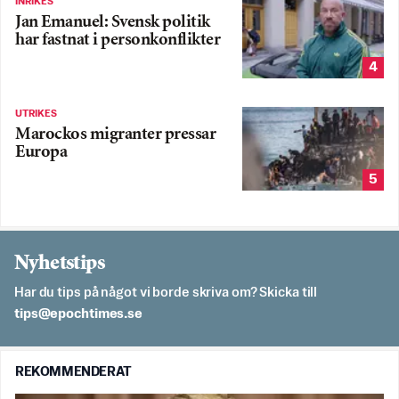
INRIKES
Jan Emanuel: Svensk politik
har fastnat i personkonflikter
4
UTRIKES
Marockos migranter pressar
Europa
5
Nyhetstips
Har du tips på något vi borde skriva om? Skicka till
es.semithcope@spit
REKOMMENDERAT