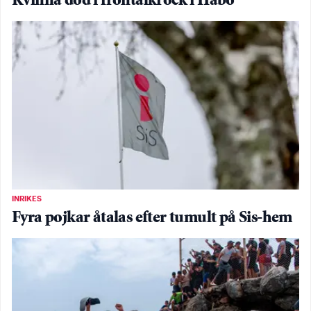
Kvinna död i frontalkrock i Habo
INRIKES
Fyra pojkar åtalas efter tumult på Sis-hem