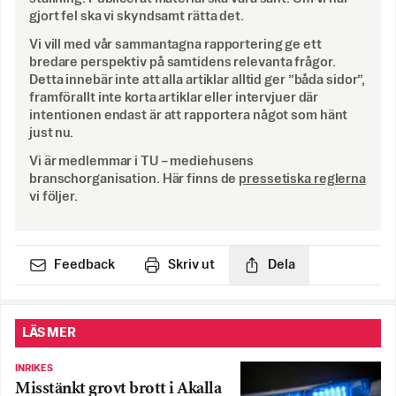
gjort fel ska vi skyndsamt rätta det.
Vi vill med vår sammantagna rapportering ge ett
bredare perspektiv på samtidens relevanta frågor.
Detta innebär inte att alla artiklar alltid ger ”båda sidor”,
framförallt inte korta artiklar eller intervjuer där
intentionen endast är att rapportera något som hänt
just nu.
Vi är medlemmar i TU – mediehusens
branschorganisation. Här finns de
pressetiska reglerna
vi följer.
Feedback
Skriv ut
Dela
LÄS MER
INRIKES
Misstänkt grovt brott i Akalla