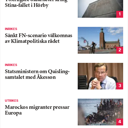
Stina-fallet i Hörby
1
INRIKES
Sänkt FN-scenario välkomnas
av Klimatpolitiska rådet
2
INRIKES
Statsministern om Quisling-
samtalet med Åkesson
3
UTRIKES
Marockos migranter pressar
Europa
4