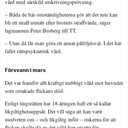
vård med särskild utskrivningsprövning.
– Båda de här omständigheterna gör att det inte kan
bli ett straff utmätt efter brottets straffvärde, säger
lagmannen Peter Broberg till TT.
– Utan då får man göra ett annat påföljdsval. I det här
fallet rättspsykiatrisk vård.
Försvann i mars
Det var framför allt kraftigt trubbigt våld mot huvudet
som orsakade flickans död.
Enligt tingsrätten har 18-åringen haft ett så kallat
likgiltighetsuppsåt. Det vill säga att han varit
medveten om – och likgiltig inför – riskerna för att
flickan skulle dö av det våld han utsatte för.