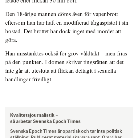
letade efter flickan 30 mil bort.
Den 18-årige mannen döms även för vapenbrott
eftersom han har haft en modifierad tårgaspistol i sin
bostad. Det brottet har dock inget med mordet att
göra.
Han misstänktes också för grov våldtäkt – men frias
på den punkten. I domen skriver tingsrätten att det
inte går att utesluta att flickan deltagit i sexuella
handlingar frivilligt.
Kvalitetsjournalistik –
så arbetar Svenska Epoch Times
Svenska Epoch Times är opartisk och tar inte politisk
ställning. Publicerat material ska vara sant. Om vi har