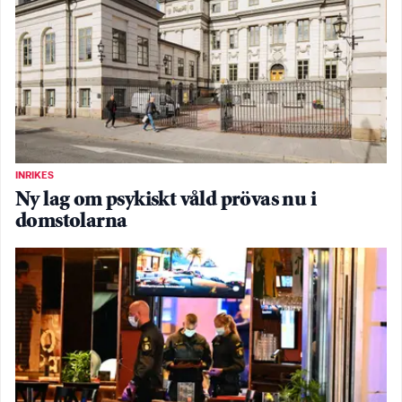
INRIKES
Ny lag om psykiskt våld prövas nu i
domstolarna