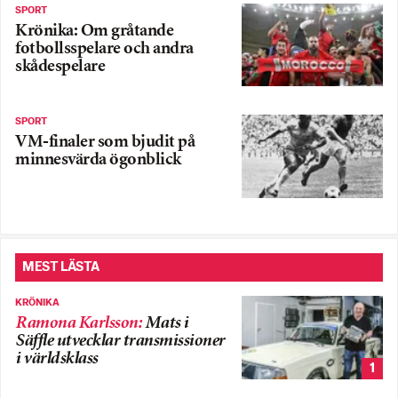
SPORT
Krönika: Om gråtande
fotbollsspelare och andra
skådespelare
SPORT
VM-finaler som bjudit på
minnesvärda ögonblick
MEST LÄSTA
KRÖNIKA
Ramona Karlsson
:
Mats i
Säffle utvecklar transmissioner
i världsklass
1