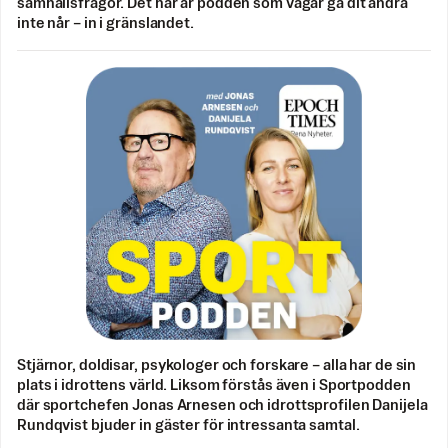
samhällsfrågor. Det här är podden som vågar gå dit andra
inte når – in i gränslandet.
Stjärnor, doldisar, psykologer och forskare – alla har de sin
plats i idrottens värld. Liksom förstås även i Sportpodden
där sportchefen Jonas Arnesen och idrottsprofilen Danijela
Rundqvist bjuder in gäster för intressanta samtal.