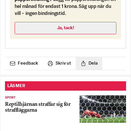
hel månad för endast 1 krona. Säg upp när du
vill – ingen bindningstid.
Ja, tack!
Feedback
Skriv ut
Dela
LÄS MER
SPORT
Reptilhjärnan straffar sig för
straffläggarna