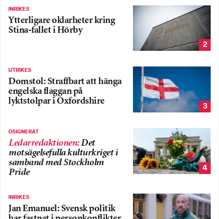
INRIKES
Ytterligare oklarheter kring
Stina-fallet i Hörby
2
UTRIKES
Domstol: Straffbart att hänga
engelska flaggan på
lyktstolpar i Oxfordshire
3
OSIGNERAT
Ledarredaktionen
:
Det
motsägelsefulla kulturkriget i
samband med Stockholm
4
Pride
INRIKES
Jan Emanuel: Svensk politik
har fastnat i personkonflikter