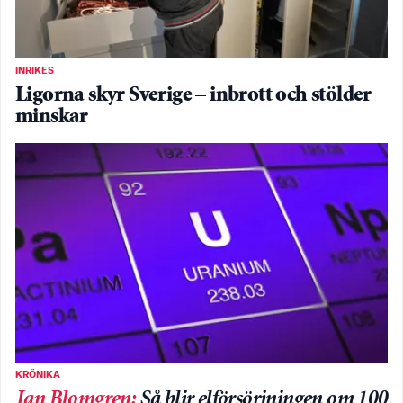
INRIKES
Ligorna skyr Sverige – inbrott och stölder
minskar
KRÖNIKA
Jan Blomgren
:
Så blir elförsörjningen om 100