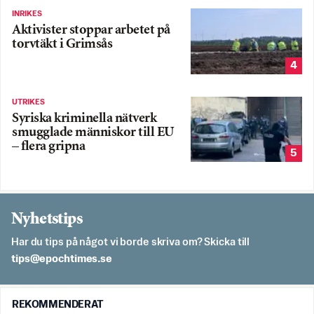
INRIKES
Aktivister stoppar arbetet på
torvtäkt i Grimsås
4
UTRIKES
Syriska kriminella nätverk
smugglade människor till EU
– flera gripna
5
Nyhetstips
Har du tips på något vi borde skriva om? Skicka till
es.semithcope@spit
REKOMMENDERAT