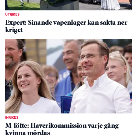
UTRIKES
Expert: Sinande vapenlager kan sakta ner
kriget
INRIKES
M-löfte: Haverikommission varje gång
kvinna mördas