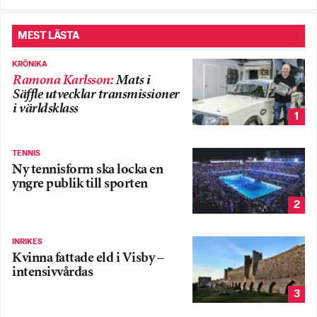
MEST LÄSTA
KRÖNIKA
Ramona Karlsson
:
Mats i
Säffle utvecklar transmissioner
i världsklass
1
TENNIS
Ny tennisform ska locka en
yngre publik till sporten
2
INRIKES
Kvinna fattade eld i Visby –
intensivvårdas
3