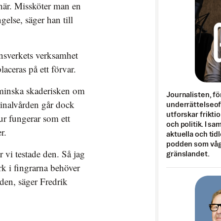
här. Missköter man en
else, säger han till
nsverkets verksamhet
laceras på ett förvar.
t minska skaderisken om
Journalisten, fö
iminalvården går dock
underrättelseo
utforskar frikti
tur fungerar som ett
och politik. I s
r.
aktuella och tid
podden som vågar
r vi testade den. Så jag
gränslandet.
rk i fingrarna behöver
 den, säger Fredrik