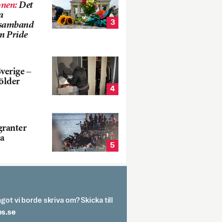
onen
:
Det
a
3
i samband
m Pride
verige –
ölder
4
ranter
a
5
got vi borde skriva om? Skicka till
spit