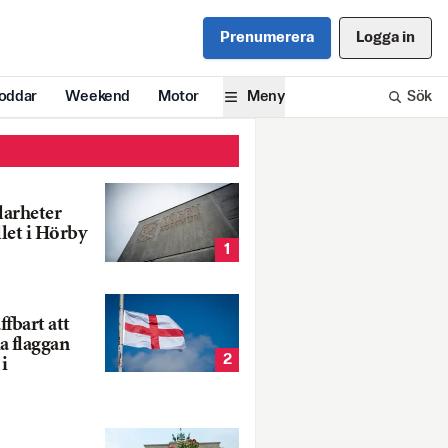
Prenumerera
Logga in
oddar
Weekend
Motor
Meny
Sök
larheter
llet i Hörby
1
fbart att
a flaggan
2
i