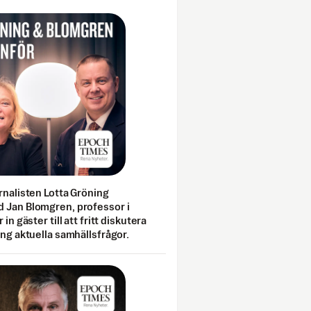
rnalisten Lotta Gröning
 Jan Blomgren, professor i
 in gäster till att fritt diskutera
ing aktuella samhällsfrågor.