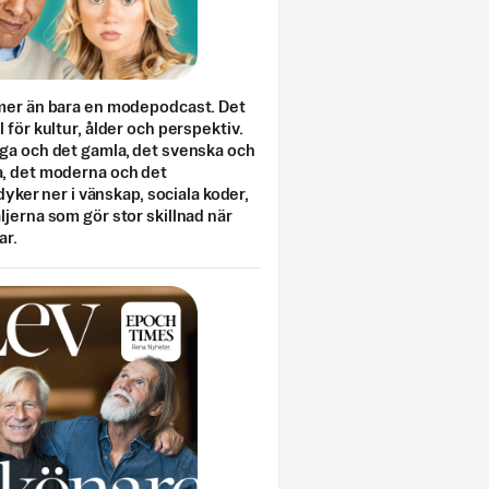
mer än bara en modepodcast. Det
 för kultur, ålder och perspektiv.
ga och det gamla, det svenska och
, det moderna och det
 dyker ner i vänskap, sociala koder,
jerna som gör stor skillnad när
ar.