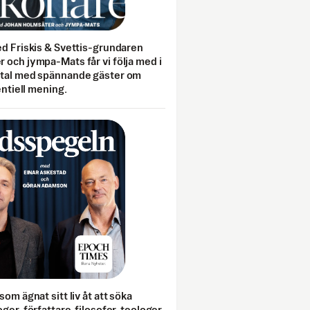
ed Friskis & Svettis-grundaren
 och jympa-Mats får vi följa med i
mtal med spännande gäster om
entiell mening.
som ägnat sitt liv åt att söka