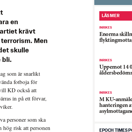
t
LÄS MER
ara en
INRIKES
artiet krävt
Enorma skilln
flyktingmott
 terrorism. Men
det skulle
 bli.
INRIKES
Uppemot 14 
lag som är snarlikt
åldersbedömni
vända fotboja för
ill KD också att
INRIKES
ärras in på ett förvar,
M KU-anmäle
viker.
hanteringen a
asylmottagan
röva personer som ska
n hög risk att personen
EPOCH TIMES 