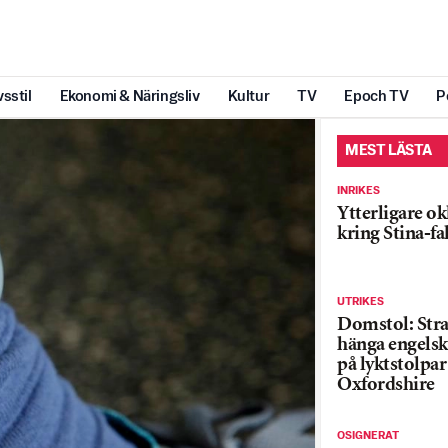
vsstil
Ekonomi & Näringsliv
Kultur
TV
Epoch TV
P
MEST LÄSTA
INRIKES
Ytterligare ok
kring Stina-fa
UTRIKES
Domstol: Straf
hänga engelsk
på lyktstolpar 
Oxfordshire
OSIGNERAT