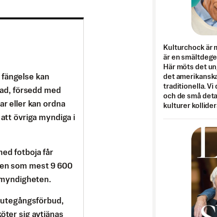
Kulturchock är 
är en smältdegel
Här möts det un
 fängelse kan
det amerikanska
traditionella. Vi
stad, försedd med
och de små detal
ar eller kan ordna
kulturer kollider
 att övriga myndiga i
med fotboja får
 men som mest 9 600
ermyndigheten.
utegångsförbud,
köter sig avtjänas