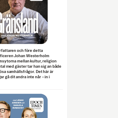
rfattaren och före detta
fficeren Johan Westerholm
onsytorna mellan kultur, religion
amtal med gäster tar han sig an både
lösa samhällsfrågor. Det här är
 gå dit andra inte når – in i