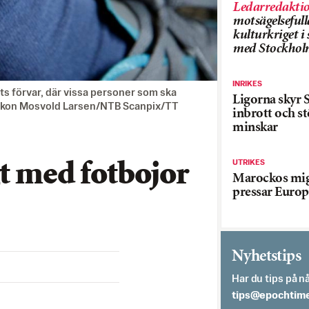
Ledarredakti
motsägelsefull
kulturkriget 
med Stockhol
INRIKES
ts förvar, där vissa personer som ska
Ligorna skyr S
: Håkon Mosvold Larsen/NTB Scanpix/TT
inbrott och st
minskar
UTRIKES
t med fotbojor
Marockos mig
pressar Europ
Nyhetstips
Har du tips på nå
es.semithcope@