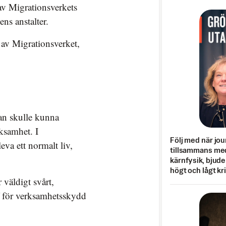
 av Migrationsverkets
ens anstalter.
s av Migrationsverket,
an skulle kunna
ksamhet. I
Följ med när jou
eva ett normalt liv,
tillsammans med
kärnfysik, bjuder
högt och lågt kr
r väldigt svårt,
f för verksamhetsskydd