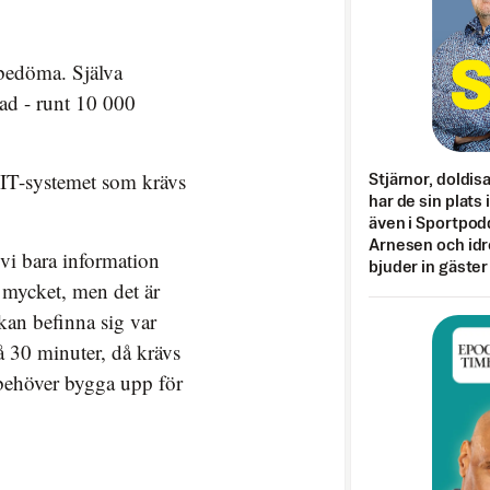
 bedöma. Själva
ad - runt 10 000
e IT-systemet som krävs
Stjärnor, doldis
har de sin plats 
även i Sportpod
Arnesen och idr
 vi bara information
bjuder in gäster
å mycket, men det är
kan befinna sig var
å 30 minuter, då krävs
behöver bygga upp för