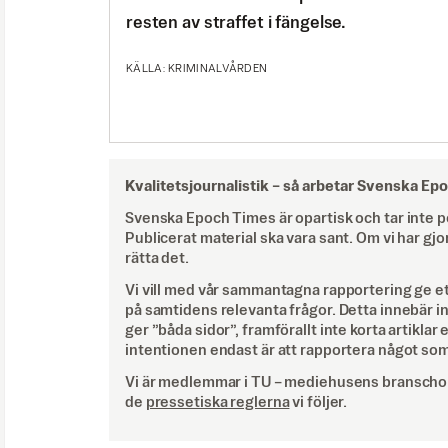
resten av straffet i fängelse.
KÄLLA: KRIMINALVÅRDEN
Kvalitetsjournalistik –
så arbetar Svenska Ep
Svenska Epoch Times är opartisk och tar inte pol
Publicerat material ska vara sant. Om vi har gjo
rätta det.
Vi vill med vår sammantagna rapportering ge e
på samtidens relevanta frågor. Detta innebär inte 
ger ”båda sidor”, framförallt inte korta artiklar 
intentionen endast är att rapportera något som
Vi är medlemmar i TU – mediehusens branschor
de
pressetiska reglerna
vi följer.