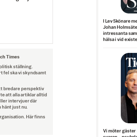
I Lev Skönare m
Johan Holmsäter
intressanta sa
hälsa i vid exist
och Times
itisk ställning.
rt fel ska vi skyndsamt
tt bredare perspektiv
att alla artiklar alltid
eller intervjuer där
 hänt just nu.
ganisation. Här finns
Vi möter gäster 