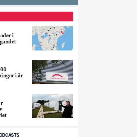
ader i
agandet
000
ngar i år
r
v
det
PODCASTS