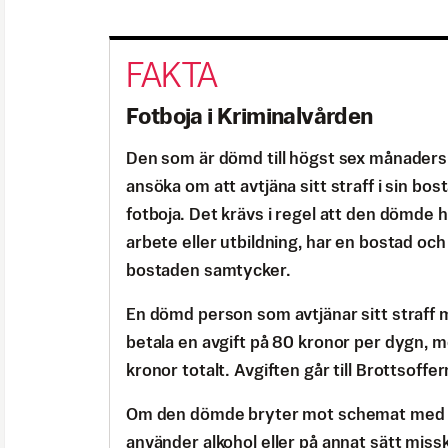
Fotboja i Kriminalvården
Den som är dömd till högst sex månaders
ansöka om att avtjäna sitt straff i sin bo
fotboja. Det krävs i regel att den dömde h
arbete eller utbildning, har en bostad och
bostaden samtycker.
En dömd person som avtjänar sitt straff 
betala en avgift på 80 kronor per dygn,
kronor totalt. Avgiften går till Brottsoff
Om den dömde bryter mot schemat med 
använder alkohol eller på annat sätt miss